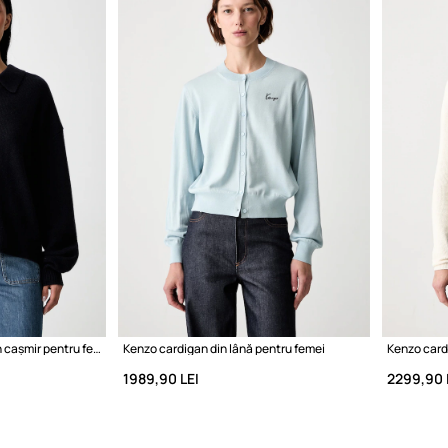
Anine Bing LEE pulover din cașmir pentru femei
Kenzo cardigan din lână pentru femei
Kenzo card
1989,90 LEI
2299,90 