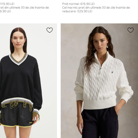
1119,90 LEI
Preț normal:
619,90 LEI
eț din ultimele 30 de zile înainte de
Cel mai mic preț din ultimele 30 de zile înainte de
9,90 LEI
reducere:
529,90 LEI