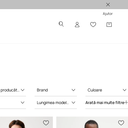
Produse originale >
Ajutor
producător
Brand
Culoare
Arată mai multe filtre
Lungimea modelului