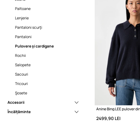
Paltoane
Lenjerie
Pantaloni scurţi
Pantaloni
Pulovere și cardigane
Rochii
Salopete
Sacouri
Tricouri
Şosete
Accesorii
Încălțăminte
Bijuterii
2499,90 LEI
Borsete și genți mici
Cizme de zăpadă
Căciuli şi şepci
Botine
Curele
Cizme de cauciuc