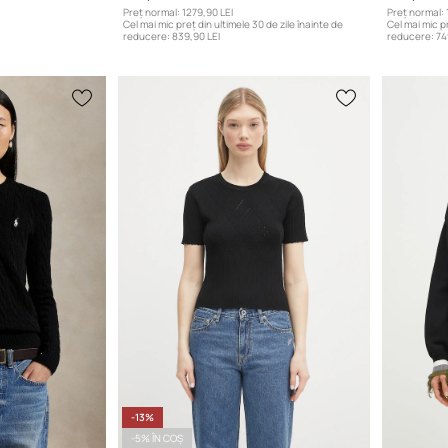
Preț normal:
1279,90 LEI
Preț normal:
Cel mai mic preț din ultimele 30 de zile înainte de
Cel mai mic pr
reducere:
839,90 LEI
reducere:
74
-13%
-5% ÎN COȘ