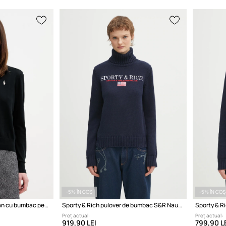
-5% ÎN COȘ
-5% ÎN COȘ
Polo Ralph Lauren cardigan cu bumbac pentru femei
Sporty & Rich pulover de bumbac S&R Nautical Knitted
Preț actual:
Preț actual:
919,90 LEI
799,90 L