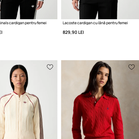
inals cardigan pentru femei
Lacoste cardigan cu lână pentru femei
EI
829,90 LEI