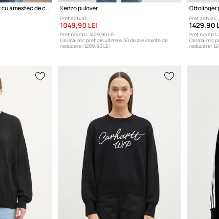
Polo Ralph Lauren pulover cu amestec de cașmir pentru femei
Kenzo pulover
Ottolinger
Preț actual:
Preț actual:
1049,90 LEI
1429,90 L
Preț normal:
1429,90 LEI
Preț normal:
Cel mai mic preț din ultimele 30 de zile înainte de
Cel mai mic pr
reducere:
1209,90 LEI
reducere:
12