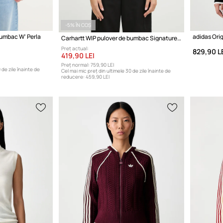
-5% ÎN COȘ
bumbac W' Perla
adidas Orig
Carhartt WIP pulover de bumbac Signature Sweater
Preț actual:
829,90 L
419,90 LEI
Preț normal:
759,90 LEI
 de zile înainte de
Cel mai mic preț din ultimele 30 de zile înainte de
reducere:
459,90 LEI