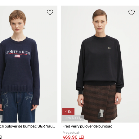
-11%
-5% ÎN COȘ
Sporty & Rich pulover de bumbac S&R Nautical Knitted
Fred Perry pulover de bumbac
Preț actual:
EI
469,90 LEI