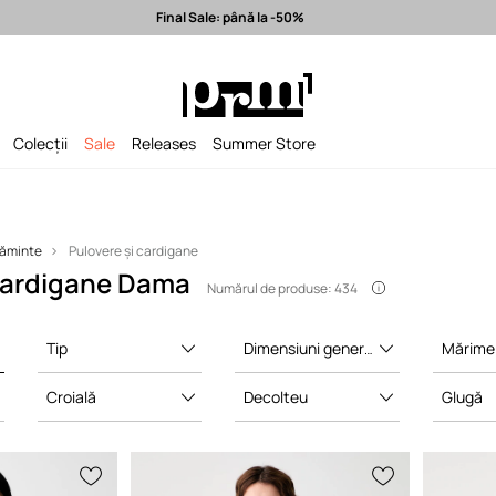
Final Sale: până la -50%
la -50%
Expediere în 24h >
Branduri premium selectate >
Colecții
Sale
Releases
Summer Store
ăminte
Pulovere și cardigane
 cardigane Dama
Numărul de produse: 434
Tip
Dimensiuni generale
Mărime 
Croială
Decolteu
Glugă