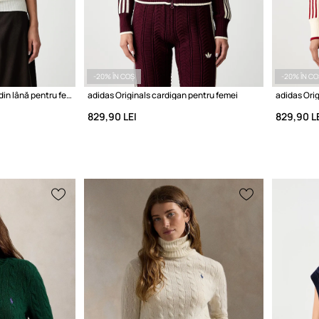
-20% ÎN COȘ
-20% ÎN CO
Sportmax Eschimo vestă din lână pentru femei
adidas Originals cardigan pentru femei
adidas Orig
829,90 LEI
829,90 L