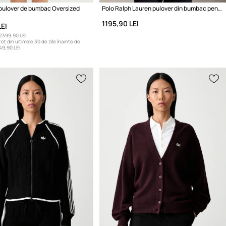
 pulover de bumbac Oversized
Polo Ralph Lauren pulover din bumbac pentru femei
1195,90 LEI
EI
2399,90 LEI
eț din ultimele 30 de zile înainte de
49,90 LEI