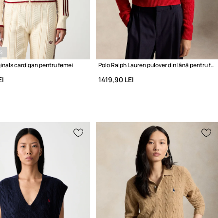
Ș
inals cardigan pentru femei
Polo Ralph Lauren pulover din lână pentru femei
EI
1419,90 LEI