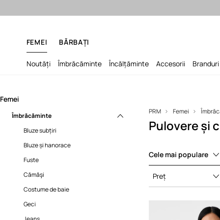
Final Sale: până 
FEMEI
BĂRBAȚI
Noutăți
Îmbrăcăminte
Încălțăminte
Accesorii
Branduri
Femei
PRM
Femei
Îmbrăc
Îmbrăcăminte
Pulovere și
Bluze subțiri
Bluze și hanorace
Cele mai populare
Fuste
Cămăşi
Preț
Costume de baie
Geci
Jeans