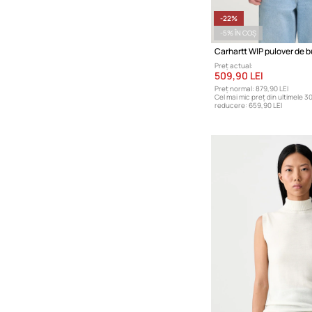
-22%
-5% ÎN COȘ
Carhartt WIP pulover de 
Preț actual:
509,90 LEI
Preț normal:
879,90 LEI
Cel mai mic preț din ultimele 30
reducere:
659,90 LEI