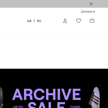
ше замовлення >
Допомога
|
UA
RU