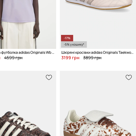
-17%
-5% у кошику*
Бавовняна футболка adidas Originals Wb Cali Tee
Шкіряні кросівки adidas Originals Taekwondo Lace
н
4599 грн
3199 грн
3899 грн