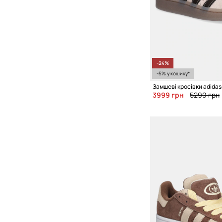
-24%
-5% у кошику*
3999 грн
5299 грн