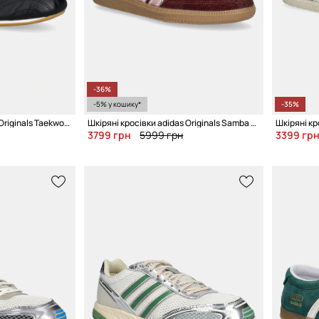
-36%
-5% у кошику*
-35%
Шкіряні кросівки adidas Originals Taekwondo Lace
Шкіряні кросівки adidas Originals Samba OG W
Шкіряні кр
3799 грн
5999 грн
3399 гр