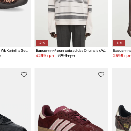
-41%
-41%
Кросівки adidas Originals Wb Karintha Sequin
Бавовняний лонгслів adidas Originals x Wales Bonner Polo
н
4299 грн
7299 грн
2699 гр