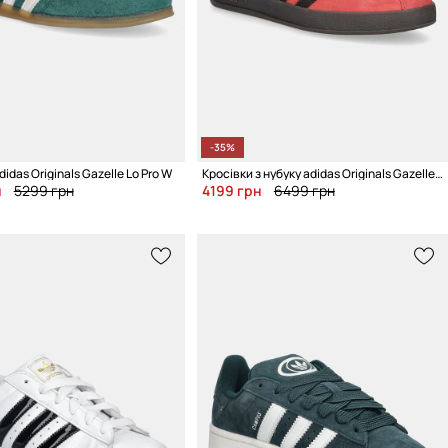
-35%
idas Originals Gazelle Lo Pro W
Кросівки з нубуку adidas Originals Gazelle Indoor Pro
н
5299 грн
4199 грн
6499 грн