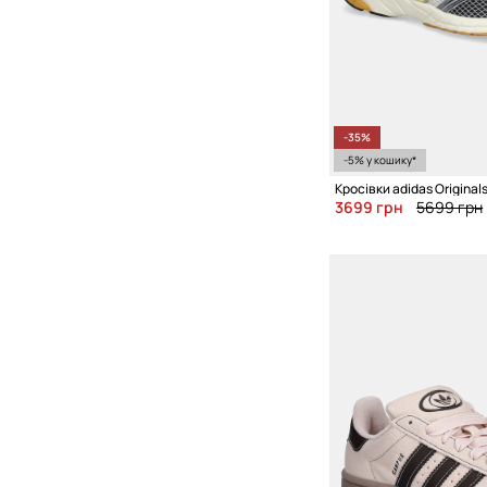
-35%
-5% у кошику*
3699 грн
5699 грн