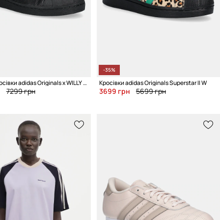
-35%
Шкіряні кросівки adidas Originals x WILLY CHAVARRIA JABBAR LO
Кросівки adidas Originals Superstar II W
н
7299 грн
3699 грн
5699 грн