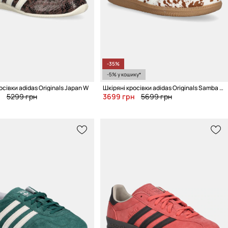
-35%
-5% у кошику*
осівки adidas Originals Japan W
Шкіряні кросівки adidas Originals Samba LT W
н
5299 грн
3699 грн
5699 грн