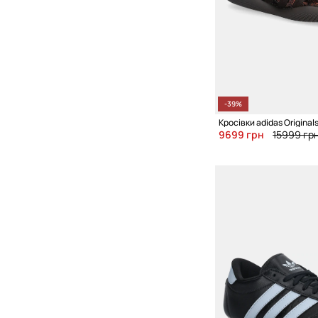
-39%
9699 грн
15999 гр