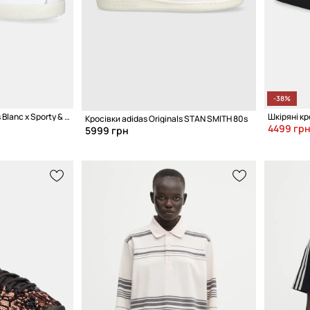
-38%
Кросівки adidas Originals Blanc x Sporty & Rich
Кросівки adidas Originals STAN SMITH 80s
4499 гр
5999 грн