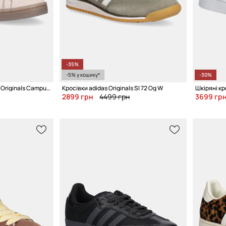
-35%
-5% у кошику*
-30%
Замшеві кросівки adidas Originals Campus 00s
Кросівки adidas Originals Sl 72 Og W
2899 грн
4499 грн
3699 гр