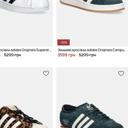
-32%
Шкіряні кросівки adidas Originals Superstar II W
Замшеві кросівки adidas Originals Campus 00S W
н
5299 грн
3599 грн
5299 грн