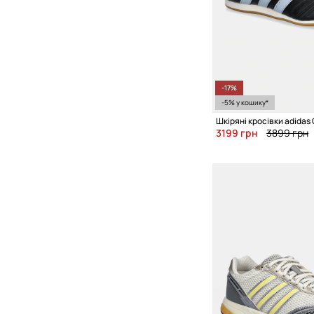
-17%
-5% у кошику*
3199 грн
3899 грн