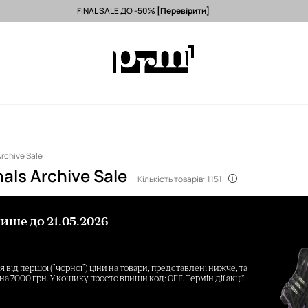
FINAL SALE ДО -50%
[Перевірити]
тавка з ЄС (від 3500 грн) >
Лише оригінальні товари >
-15% на пер
Archive Sale
nals Archive Sale
Кількість товарів: 1151
ише до 21.05.2026
від першої ("чорної") ціни на товари, представлені нижче, та
на 7000 грн. У кошику просто впиши код: OFF. Термін дії акції