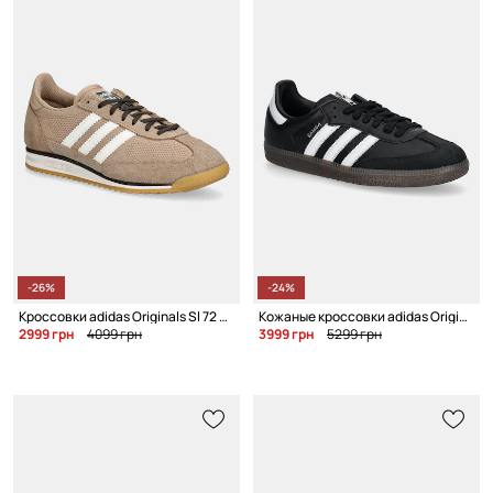
-26%
-24%
Кроссовки adidas Originals Sl 72 Og W
Кожаные кроссовки adidas Originals Samba OG x Jeremy Scott
2999 грн
4099 грн
3999 грн
5299 грн