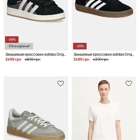
-28%
-5% в корзине*
-20%
Замшевые кроссовки adidas Originals Campus 00S Twist W
Замшевые кроссовки adidas Originals Montreal RM
3499 грн
4899 грн
3499 грн
4399 грн