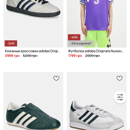
-40%
-24%
-5% в корзине*
Кожаные кроссовки adidas Originals Samba Jp
Футболка adidas Originals Nuwave90Sjersey
3999 грн
5299 грн
1799 грн
2999 грн