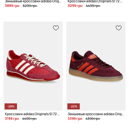
Замшевые кроссовки adidas Originals Campus 00S W
Кроссовки adidas Originals Sl 72 OG W
3899 грн
5299 грн
3099 грн
4499 грн
-28%
-22%
Кроссовки adidas Originals Sl 72 OG W
Замшевые кроссовки adidas Originals Handball Spezial W
3199 грн
4499 грн
3399 грн
4399 грн