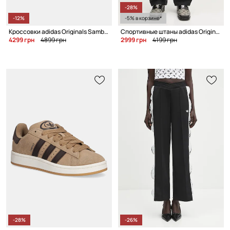
-28%
-12%
-5% в корзине*
Кроссовки adidas Originals Samba OG
Спортивные штаны adidas Originals Track Pants
4299 грн
4899 грн
2999 грн
4199 грн
-28%
-26%