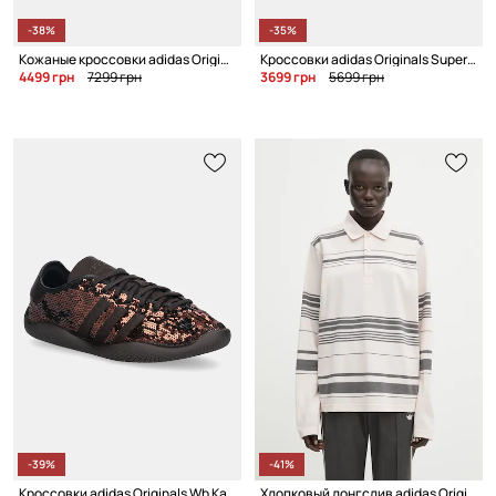
-38%
-35%
Кожаные кроссовки adidas Originals x WILLY CHAVARRIA JABBAR LO
Кроссовки adidas Originals Superstar II W
4499 грн
7299 грн
3699 грн
5699 грн
-39%
-41%
Кроссовки adidas Originals Wb Karintha Sequin
Хлопковый лонгслив adidas Originals x Wales Bonner Polo