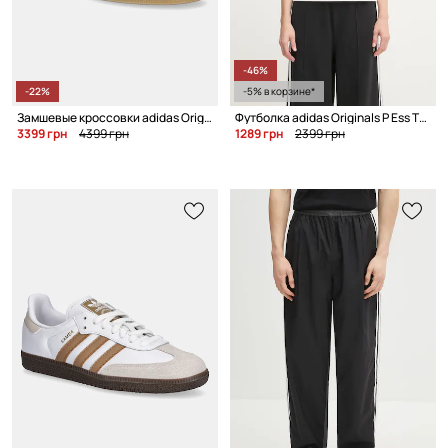
-46%
-22%
-5% в корзине*
Замшевые кроссовки adidas Originals Handball Spezial W
Футболка adidas Originals P Ess T-Shirt
3399 грн
4399 грн
1289 грн
2399 грн