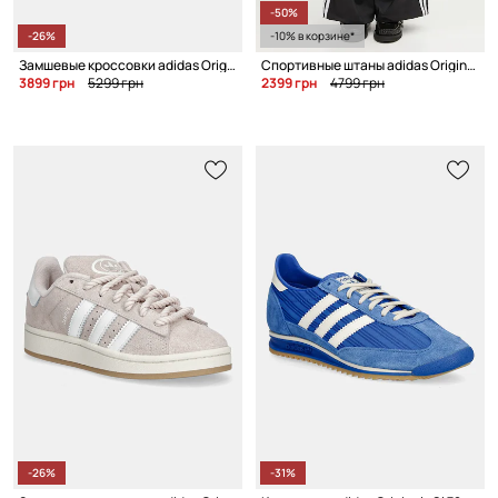
-50%
-26%
-10% в корзине*
Замшевые кроссовки adidas Originals Gazelle Bold W
Спортивные штаны adidas Originals Trackpant
3899 грн
5299 грн
2399 грн
4799 грн
-26%
-31%