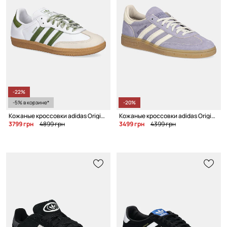
-22%
-5% в корзине*
-20%
Кожаные кроссовки adidas Originals Samba Og W
Кожаные кроссовки adidas Originals Handball Spezial W
3799 грн
4899 грн
3499 грн
4399 грн