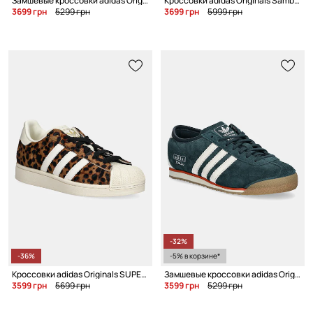
Замшевые кроссовки adidas Originals Campus 00S Double W
Кроссовки adidas Originals Samba OG
3699 грн
5299 грн
3699 грн
5999 грн
-32%
-36%
-5% в корзине*
Кроссовки adidas Originals SUPERSTAR II W
Замшевые кроссовки adidas Originals Italia 70s W
3599 грн
5699 грн
3599 грн
5299 грн