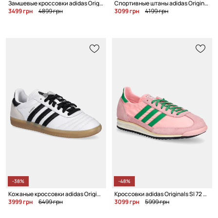
Замшевые кроссовки adidas Originals Campus 00S W
Спортивные штаны adidas Originals Track Pant
3499 грн
4899 грн
3099 грн
4199 грн
-38%
-48%
Кожаные кроссовки adidas Originals Samba JP
Кроссовки adidas Originals Sl 72 OG
3999 грн
6499 грн
3099 грн
5999 грн