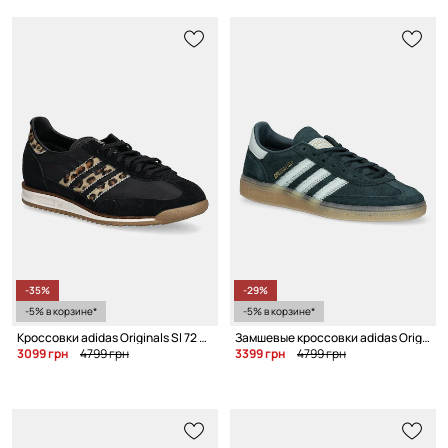
-35%
-29%
-5% в корзине*
-5% в корзине*
Кроссовки adidas Originals Sl 72 OG W
Замшевые кроссовки adidas Originals Handball Spezial W
3099 грн
4799 грн
3399 грн
4799 грн