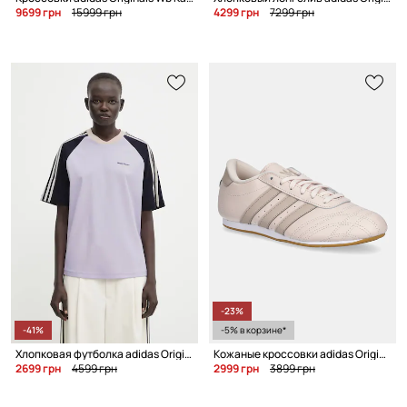
9699 грн
15999 грн
4299 грн
7299 грн
-23%
-41%
-5% в корзине*
Хлопковая футболка adidas Originals Wb Cali Tee
Кожаные кроссовки adidas Originals Taekwondo Lace
2699 грн
4599 грн
2999 грн
3899 грн