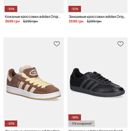
-30%
-32%
Кожаные кроссовки adidas Originals Superstar II W
Замшевые кроссовки adidas Originals Campus 00S W
3699 грн
5299 грн
3599 грн
5299 грн
-38%
-30%
-5% в корзине*