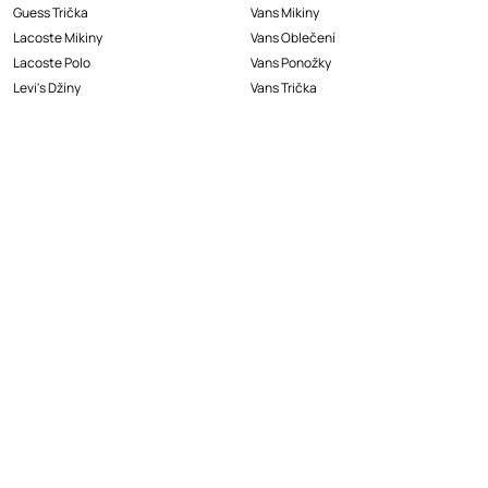
Guess Trička
Vans Mikiny
Lacoste Mikiny
Vans Oblečení
Lacoste Polo
Vans Ponožky
Levi's Džíny
Vans Trička