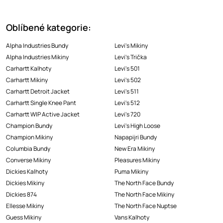
Oblíbené kategorie:
Alpha Industries Bundy
Levi's Mikiny
Alpha Industries Mikiny
Levi's Trička
Carhartt Kalhoty
Levi's 501
Carhartt Mikiny
Levi's 502
Carhartt Detroit Jacket
Levi's 511
Carhartt Single Knee Pant
Levi's 512
Carhartt WIP Active Jacket
Levi's 720
Champion Bundy
Levi's High Loose
Champion Mikiny
Napapijri Bundy
Columbia Bundy
New Era Mikiny
Converse Mikiny
Pleasures Mikiny
Dickies Kalhoty
Puma Mikiny
Dickies Mikiny
The North Face Bundy
Dickies 874
The North Face Mikiny
Ellesse Mikiny
The North Face Nuptse
Guess Mikiny
Vans Kalhoty