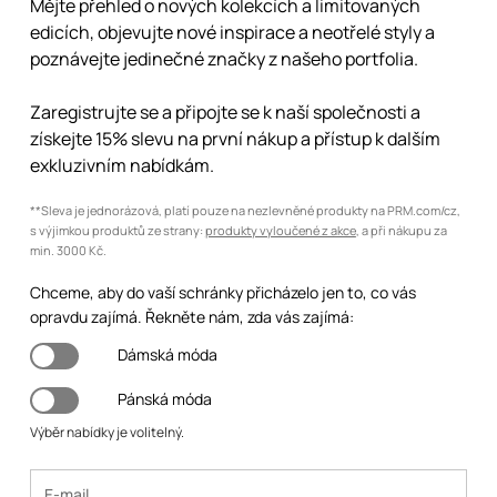
Mějte přehled o nových kolekcích a limitovaných
edicích, objevujte nové inspirace a neotřelé styly a
poznávejte jedinečné značky z našeho portfolia.
Zaregistrujte se a připojte se k naší společnosti a
získejte 15% slevu na první nákup a přístup k dalším
exkluzivním nabídkám.
**Sleva je jednorázová, platí pouze na nezlevněné produkty na PRM.com/cz,
s výjimkou produktů ze strany:
produkty vyloučené z akce
, a při nákupu za
min. 3000 Kč.
Chceme, aby do vaší schránky přicházelo jen to, co vás
opravdu zajímá. Řekněte nám, zda vás zajímá:
Dámská móda
Pánská móda
Výběr nabídky je volitelný.