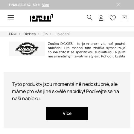
FINAL SALE AŽ -50 %!
Více
Doručení i do 24 h >
PRM
Dickies
On
Oblečení
Značka DICKIES - to je mnohem víc, než pouhé
oblečení! Pro mnohé tato značka symbolizuje
sounáležitost se specifickou subkulturou a jejím
nezaměnitelným životním stylem. Pohodlí, kvalita
zpracování a neobyčejná odolnost odlišují značku DICKIES od jiných.
Tyto produkty jsou momentálně nedostupné, ale
máme pro vás jiné skvělé nabídky! Podívejte se na
naši nabídku.
Více