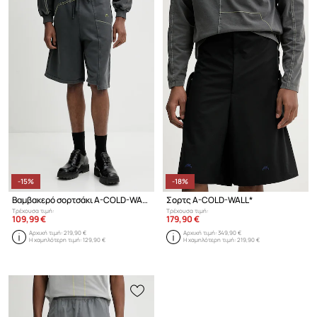
-15%
-18%
Βαμβακερό σορτσάκι A-COLD-WALL*
Σορτς A-COLD-WALL*
Τρέχουσα τιμή:
Τρέχουσα τιμή:
109,99 €
179,90 €
Αρχική τιμή:
219,90 €
Αρχική τιμή:
349,90 €
Η χαμηλότερη τιμή:
129,90 €
Η χαμηλότερη τιμή:
219,90 €