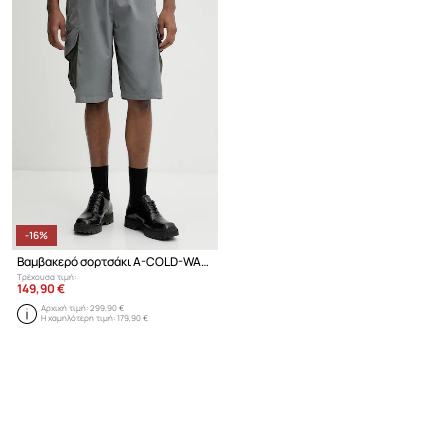
-16%
Βαμβακερό σορτσάκι A-COLD-WALL*
Τρέχουσα τιμή:
149,90 €
Αρχική τιμή:
299,90 €
Η χαμηλότερη τιμή:
179,90 €