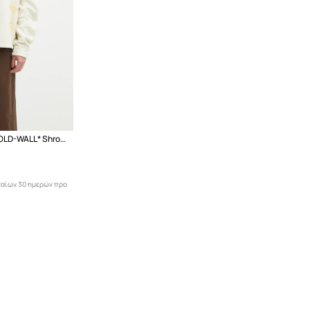
Βαμβακερή μπλούζα A-COLD-WALL* Shroud Crewneck
ταίων 30 ημερών προ