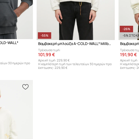
-26%
-55%
-5% ΣΤΟ ΚΑ
OLD-WALL*
Βαμβακερή μπλούζα A-COLD-WALL* Millbank Hoodie
Τρέχουσα τιμή:
Τρέχουσα τι
101,99 €
191,90 €
Αρχική τιμή:
229,90 €
Αρχική τιμή:
ταίων 30 ημερών προ
Η χαμηλότερη τιμή των τελευταίων 30 ημερών προ
Η χαμηλότερ
έκπτωσης:
229,90 €
έκπτωσης:
2