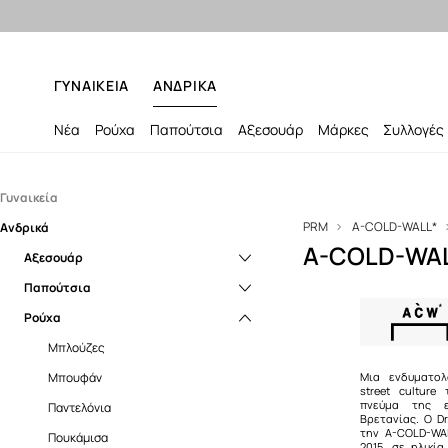
ΓΥΝΑΙΚΕΙΑ
ΑΝΔΡΙΚΑ
Νέα
Ρούχα
Παπούτσια
Αξεσουάρ
Μάρκες
Συλλογές
Γυναικεία
PRM
A-COLD-WALL*
Ανδρικά
Αξεσουάρ
A-COLD-WAL
Αξεσουάρ
Κασκόλ
Παπούτσια
Κασκόλ
Ρούχα
Sneakers
Σαγιονάρες και σανδάλια
Μπλούζες
Μπουφάν
Μια ενδυματολ
street culture
πνεύμα της ε
Παντελόνια
Βρετανίας. O D
την A-COLD-WA
Πουκάμισα
2015, σε ηλικία