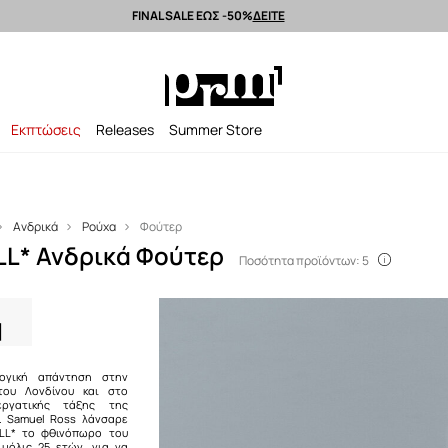
FINAL SALE ΕΩΣ -50%
ΔΕΙΤΕ
Αποστολή εντός 24 ωρών >
Premium brands >
Summer Sale έως -50%
Εκπτώσεις
Releases
Summer Store
Ανδρικά
Ρούχα
Φούτερ
L* Ανδρικά Φούτερ
Ποσότητα προϊόντων: 5
ογική απάντηση στην
 του Λονδίνου και στο
ργατικής τάξης της
r. Samuel Ross λάνσαρε
LL* το φθινόπωρο του
 μόλις 25 ετών, για να