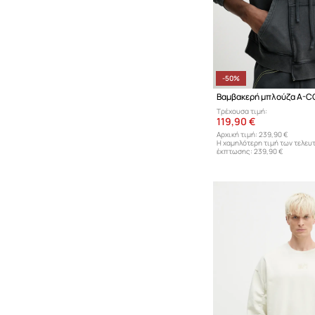
-50%
Βαμβακερή μπλούζα A-C
Τρέχουσα τιμή:
119,90 €
Αρχική τιμή:
239,90 €
Η χαμηλότερη τιμή των τελευ
έκπτωσης:
239,90 €