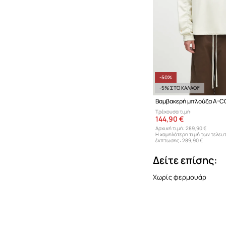
-50%
-5% ΣΤΟ ΚΑΛΑΘΙ*
Τρέχουσα τιμή:
144,90 €
Αρχική τιμή:
289,90 €
Η χαμηλότερη τιμή των τελευ
έκπτωσης:
289,90 €
Δείτε επίσης:
Χωρίς φερμουάρ