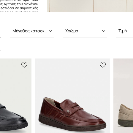
ύς Αγώνες του Μονάχου
α εστιάζει σε σημαντικές
ταιρείας, συνδυάζοντας
ιάθεση με τολμηρά,
ια. Με μια σειρά από
τέλα, όπως τα Gazelle,
al, η εταιρεία συνεχίζει
Μέγεθος κατασκευαστή
Χρώμα
Τιμή
ύγχρονες εκδοχές σε
ις πιο μοναδικές και
ουέτες της.