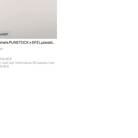
ΛΑΘΙ*
adidas Originals PUNSTOCK x SPZL μοκασίνια Ανδρικά σουέτ
μή:
139,90 €
η τιμή των τελευταίων 30 ημερών προ
19,90 €