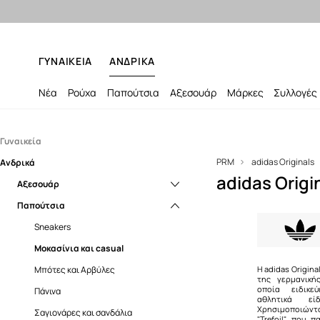
ΓΥΝΑΙΚΕΙΑ
ΑΝΔΡΙΚΑ
Νέα
Ρούχα
Παπούτσια
Αξεσουάρ
Μάρκες
Συλλογές
Γυναικεία
PRM
adidas Originals
Ανδρικά
Αξεσουάρ
adidas Orig
Παπούτσια
Αξεσουάρ
Κασκόλ
Ρούχα
Παπούτσια
Μικροσυσκευές και αξεσουάρ
Sneakers
Κασκόλ
Σάκοι
Γαλότσες
Εσώρουχα
Μικροσυσκευές και αξεσουάρ
Sneakers
Σκουφιά και καπέλα
Μοκασίνια και casual
Μπλούζες
Σάκοι
Μοκασίνια και casual
Τσαντάκια μέσης
Πάνινα
Μπουφάν
Σκουφιά και καπέλα
Μπότες και Αρβύλες
Η adidas Origina
της γερμανική
οποία ειδικε
Τσάντες
Σαγιονάρες και σανδάλια
Παλτό
Τσαντάκια μέσης
Πάνινα
αθλητικά εί
Χρησιμοποιώντ
Μπαλαρίνες
Παντελόνια
Σαγιονάρες και σανδάλια
"Trefoil" που 