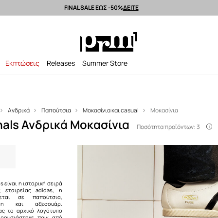
FINAL SALE ΕΩΣ -50%
ΔΕΙΤΕ
Αποστολή εντός 24 ωρών >
Premium brands >
Summer Sale έως -50%
Εκπτώσεις
Releases
Summer Store
Ανδρικά
Παπούτσια
Μοκασίνια και casual
Μοκασίνια
inals Ανδρικά Μοκασίνια
Ποσότητα προϊόντων: 3
ls είναι η ιστορική σειρά
ς εταιρείας adidas, η
ύεται σε παπούτσια,
δη και αξεσουάρ.
ας το αρχικό λογότυπο
παρουσιάστηκε πριν από