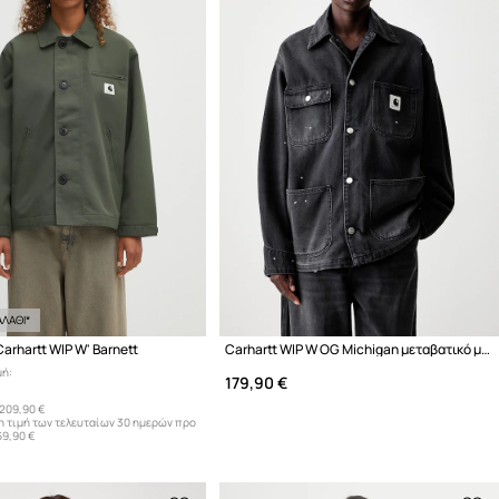
ΛΑΘΙ*
rhartt WIP W' Barnett
Carhartt WIP W OG Michigan μεταβατικό μπουφάν γυναικείο ντένιμ
μή:
179,90 €
209,90 €
η τιμή των τελευταίων 30 ημερών προ
69,90 €