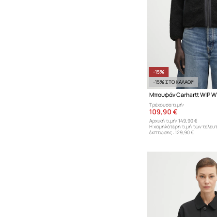
-15%
-15% ΣΤΟ ΚΑΛΑΘΙ*
Μπουφάν Carhartt WIP W'
Τρέχουσα τιμή:
109,90 €
Αρχική τιμή:
149,90 €
Η χαμηλότερη τιμή των τελευ
έκπτωσης:
129,90 €