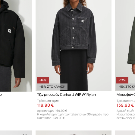
-14%
-17%
-15% ΣΤΟ ΚΑΛΑΘΙ*
-5% ΣΤΟ ΚΑ
Τζιν μπουφάν Carhartt WIP W' Rylan
Μπουφάν Ca
IP
Τρέχουσα τιμή:
Τρέχουσα τι
119,90 €
139,90 €
Αρχική τιμή:
169,90 €
Αρχική τιμή:
Η χαμηλότερη τιμή των τελευταίων 30 ημερών προ
Η χαμηλότερ
έκπτωσης:
139,90 €
έκπτωσης:
1