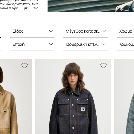
κανικών αρχέτυπων, ενώ
λληλεπιδρά με τις
ες που την έχουν
ό, με τη σειρά του, έχει
ν Carhartt WIP σε ένα
 να αναδεικνύει τα δικά
χα.
Είδος
Μέγεθος κατασκευαστή
Χρώμα
Εποχή
Ισοθερμική επένδυση
Κουκού