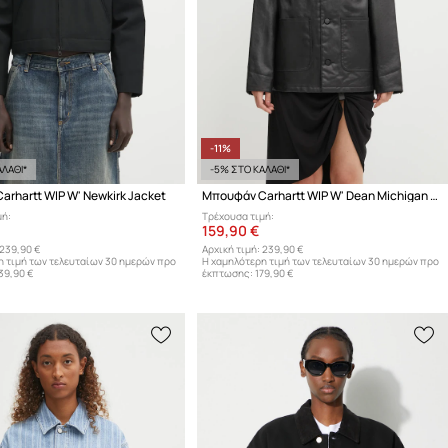
-11%
ΛΑΘΙ*
-5% ΣΤΟ ΚΑΛΑΘΙ*
rhartt WIP W' Newkirk Jacket
Μπουφάν Carhartt WIP W' Dean Michigan Jacket
μή:
Τρέχουσα τιμή:
159,90 €
239,90 €
Αρχική τιμή:
239,90 €
η τιμή των τελευταίων 30 ημερών προ
Η χαμηλότερη τιμή των τελευταίων 30 ημερών προ
39,90 €
έκπτωσης:
179,90 €