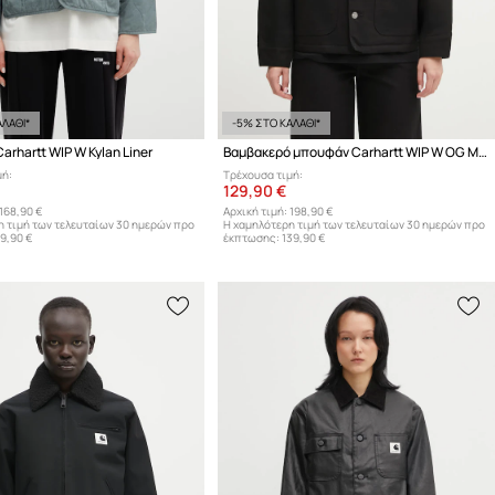
ΛΑΘΙ*
-5% ΣΤΟ ΚΑΛΑΘΙ*
rhartt WIP W Kylan Liner
Βαμβακερό μπουφάν Carhartt WIP W OG Michigan Coat
μή:
Τρέχουσα τιμή:
129,90 €
168,90 €
Αρχική τιμή:
198,90 €
η τιμή των τελευταίων 30 ημερών προ
Η χαμηλότερη τιμή των τελευταίων 30 ημερών προ
19,90 €
έκπτωσης:
139,90 €