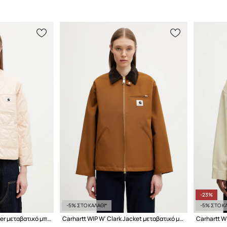
-23%
-5% ΣΤΟ ΚΑΛΑΘΙ*
-5% ΣΤΟ ΚΑ
Carhartt WIP W' Skyler Liner μεταβατικό μπουφάν γυναικείο
Carhartt WIP W' Clark Jacket μεταβατικό μπουφάν γυναικείο