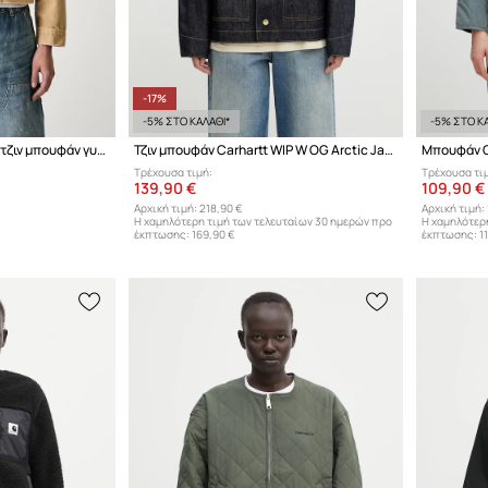
-17%
-5% ΣΤΟ ΚΑΛΑΘΙ*
-5% ΣΤΟ ΚΑ
Carhartt WIP W OG Arcan τζιν μπουφάν γυναικείο ντένιμ
Τζιν μπουφάν Carhartt WIP W OG Arctic Jacket
Μπουφάν Ca
Τρέχουσα τιμή:
Τρέχουσα τι
139,90 €
109,90 €
Αρχική τιμή:
218,90 €
Αρχική τιμή:
Η χαμηλότερη τιμή των τελευταίων 30 ημερών προ
Η χαμηλότερ
έκπτωσης:
169,90 €
έκπτωσης:
1