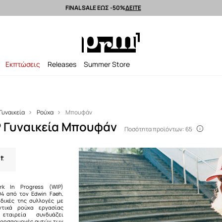
FINAL SALE ΕΩΣ -50%
ΔΕΙΤΕ
Αποστολή εντός 24 ωρών >
Premium brands >
Summer Sale έως -50%
Εκπτώσεις
Releases
Summer Store
Γυναικεία
Ρούχα
Μπουφάν
P Γυναικεία Μπουφάν
Ποσότητα προϊόντων: 65
rk In Progress (WIP)
94 από τον Edwin Faeh,
 δικές της συλλογές με
τικά ρούχα εργασίας
εταιρεία συνδυάζει
προσαρμογές αυτών των