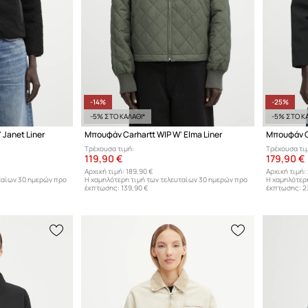
-14%
-25%
-5% ΣΤΟ ΚΑΛΑΘΙ*
-5% ΣΤΟ ΚΑ
 Janet Liner
Μπουφάν Carhartt WIP W' Elma Liner
Μπουφάν Ca
Τρέχουσα τιμή:
Τρέχουσα τι
119,90 €
179,90 €
Αρχική τιμή:
189,90 €
Αρχική τιμή:
ταίων 30 ημερών προ
Η χαμηλότερη τιμή των τελευταίων 30 ημερών προ
Η χαμηλότερ
έκπτωσης:
139,90 €
έκπτωσης:
2