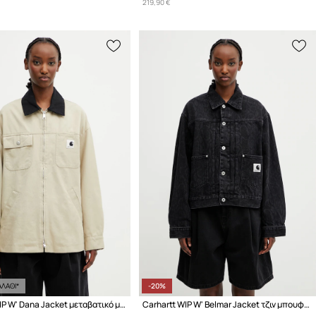
219,90 €
ΛΑΘΙ*
-20%
Carhartt WIP W' Dana Jacket μεταβατικό μπουφάν γυναικείο βαμβακερό
Carhartt WIP W' Belmar Jacket τζιν μπουφάν Γυναικείο