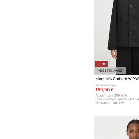
-10%
-5% ΣΤΟ ΚΑΛΑΘΙ*
Μπουφάν Carhartt WIP W'
Τρέχουσα τιμή:
169,90 €
Αρχική τιμή:
209,90 €
Η χαμηλότερη τιμή των τελευ
έκπτωσης:
188,90 €