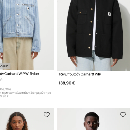
ΛΑΘΙ*
άν Carhartt WIP W' Rylan
Τζιν μπουφάν Carhartt WIP
μή:
188,90 €
169,90 €
η τιμή των τελευταίων 30 ημερών προ
19,90 €