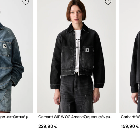
Carhartt WIP W OG Michigan μεταβατικό μπουφάν γυναικείο ντένιμ
Carhartt WIP W OG Arcan τζιν μπουφάν γυναικείο ντένιμ
229,90 €
159,90 €