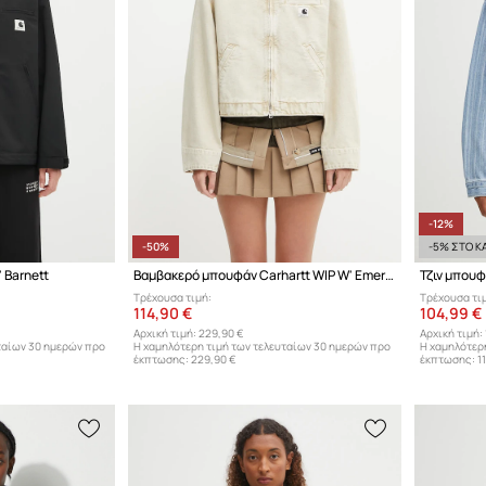
-12%
-50%
-5% ΣΤΟ ΚΑ
 Barnett
Βαμβακερό μπουφάν Carhartt WIP W' Emery
Τζιν μπουφ
Τρέχουσα τιμή:
Τρέχουσα τι
114,90 €
104,99 €
Αρχική τιμή:
229,90 €
Αρχική τιμή:
ταίων 30 ημερών προ
Η χαμηλότερη τιμή των τελευταίων 30 ημερών προ
Η χαμηλότερ
έκπτωσης:
229,90 €
έκπτωσης:
1