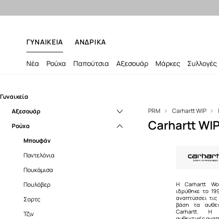
ΓΥΝΑΙΚΕΙΑ
ΑΝΔΡΙΚΑ
Νέα
Ρούχα
Παπούτσια
Αξεσουάρ
Μάρκες
Συλλογές
Γυναικεία
PRM
Carhartt WIP
Αξεσουάρ
Carhartt WI
Ρούχα
Ζώνες
Κασκόλ
Μπουφάν
Κοσμήματα
Παντελόνια
Μικροσυσκευές και αξεσουάρ
Πουκάμισα
Πορτοφόλια
Πουλόβερ
Η Carhartt Wo
ιδρύθηκε το 19
αναπτύσσει τις
Σακίδια πλάτης
Σορτς
βάση τα αυθεν
Carhartt. Η 
Σάκοι
Τζιν
αυθεντικές ανα