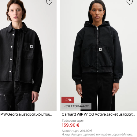
-27%
-5% ΣΤΟ ΚΑΛΑΘΙ*
Carhartt WIP W Georgia μεταβατικό μπουφάν γυναικείο βαμβακερό
Carhartt WIP W' OG Active Jacket μεταβατικό μπουφάν γυναικείο βαμβακερό
Τρέχουσα τιμή:
159,90 €
Αρχική τιμή:
219,90 €
Η χαμηλότερη τιμή από την πρώτη μέρα πώλησης: