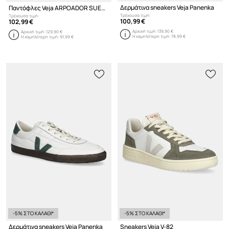
Δερμάτινα sneakers Veja Panenka
Παντόφλες Veja ARPOADOR SUEDE
Τρέχουσα τιμή:
Τρέχουσα τιμή:
100,99 €
102,99 €
Αρχική τιμή:
139,90 €
Αρχική τιμή:
129,90 €
Η χαμηλότερη τιμή:
78,99 €
Η χαμηλότερη τιμή:
91,99 €
-5% ΣΤΟ ΚΑΛΑΘΙ*
-5% ΣΤΟ ΚΑΛΑΘΙ*
Δερμάτινα sneakers Veja Panenka
Sneakers Veja V-82