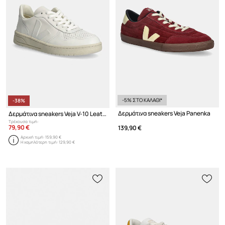
-5% ΣΤΟ ΚΑΛΑΘΙ*
-38%
Δερμάτινα sneakers Veja Panenka
Δερμάτινα sneakers Veja V-10 Leather
Τρέχουσα τιμή:
79,90 €
139,90 €
Αρχική τιμή:
159,90 €
Η χαμηλότερη τιμή:
129,90 €