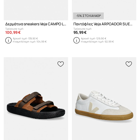
-5% ΣΤΟ ΚΑΛΑΘΙ*
Δερμάτινα sneakers Veja CAMPO LEATHER
Παντόφλες Veja ARPOADOR SUEDE
Τρέχουσα τιμή:
Τρέχουσα τιμή:
100,99 €
95,99 €
Αρχική τιμή:
139,90 €
Αρχική τιμή:
129,90 €
Η χαμηλότερη τιμή:
104,99 €
Η χαμηλότερη τιμή:
92,99 €