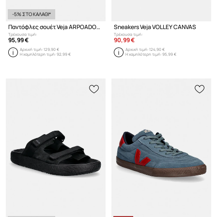
-5% ΣΤΟ ΚΑΛΑΘΙ*
Παντόφλες σουέτ Veja ARPOADOR SUEDE
Sneakers Veja VOLLEY CANVAS
Τρέχουσα τιμή:
Τρέχουσα τιμή:
95,99 €
90,99 €
Αρχική τιμή:
129,90 €
Αρχική τιμή:
124,90 €
Η χαμηλότερη τιμή:
92,99 €
Η χαμηλότερη τιμή:
95,99 €