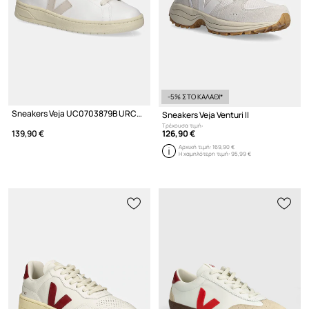
-5% ΣΤΟ ΚΑΛΑΘΙ*
Sneakers Veja UC0703879B URCA CWL
Sneakers Veja Venturi II
Τρέχουσα τιμή:
126,90 €
139,90 €
Αρχική τιμή:
169,90 €
Η χαμηλότερη τιμή:
95,99 €