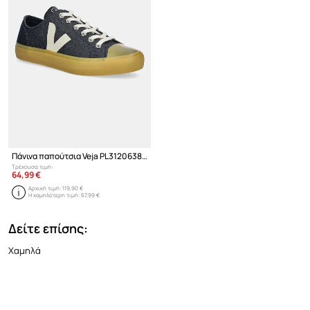
Πάνινα παπούτσια Veja PL3120638B WATA II LOW
Τρέχουσα τιμή:
64,99 €
Αρχική τιμή:
119,90 €
Η χαμηλότερη τιμή:
67,99 €
Δείτε επίσης:
Χαμηλά