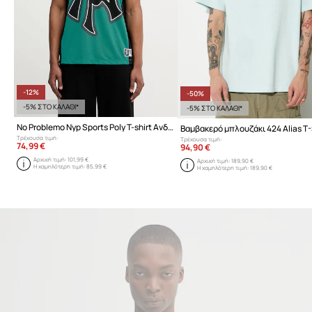
-12%
-50%
-5% ΣΤΟ ΚΑΛΑΘΙ*
-5% ΣΤΟ ΚΑΛΑΘΙ*
No Problemo Nyp Sports Poly T-shirt Ανδρικό
Βαμβακερό μπλουζάκι 424 Alias T-
Τρέχουσα τιμή:
Τρέχουσα τιμή:
74,99 €
94,90 €
Αρχική τιμή:
101,99 €
Αρχική τιμή:
189,90 €
Η χαμηλότερη τιμή:
85,99 €
Η χαμηλότερη τιμή:
189,90 €