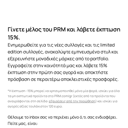
Γίνετε μέλος του PRM και λάβετε έκπτωση
15%.
Ενημερωθείτε για τις νέες συλλογές και τις limited
edition συλλογές, ανακαλύψτε εμπνευσμένα στυλ και
εξερευνήστε μοναδικές μάρκες από το portfolio.
Εγγραφείτε στην κοινότητά μας και λάβετε 15%
έκπτωση στην πρώτη σας αγορά και αποκτήστε
πρόσβαση σε περαιτέρω αποκλειστικές προσφορές.
*Η έκπτωση -15% μπορεί να χρησιμοποιηθεί μόνο μία φορά, ισχύει για όλα
τα μη εκπτωτικά προϊόντα στο PRM.com/gr (εκτός από τα προϊόντα που
αναγράφονται στη σελίδα:
εξαιρέσεις από την προώθηση
) και ισχύει για
αγορές αξίας τουλάχιστον 120 ευρώ.
Θέλουμε το inbox σας να περιέχει μόνο ό,τι σας ενδιαφέρει.
Πείτε μας, είναι: