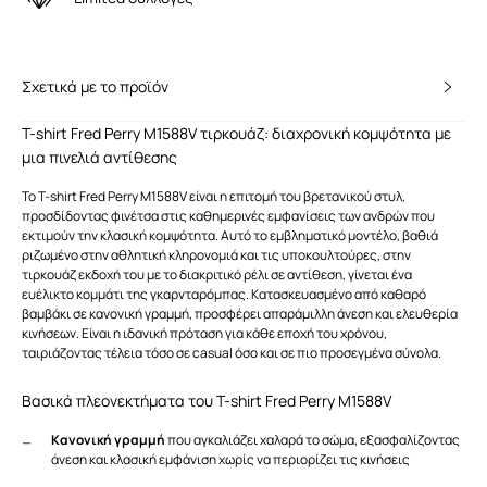
Σχετικά με το προϊόν
T-shirt Fred Perry M1588V τιρκουάζ: διαχρονική κομψότητα με
μια πινελιά αντίθεσης
Το T-shirt Fred Perry M1588V είναι η επιτομή του βρετανικού στυλ,
προσδίδοντας φινέτσα στις καθημερινές εμφανίσεις των ανδρών που
εκτιμούν την κλασική κομψότητα. Αυτό το εμβληματικό μοντέλο, βαθιά
ριζωμένο στην αθλητική κληρονομιά και τις υποκουλτούρες, στην
τιρκουάζ εκδοχή του με το διακριτικό ρέλι σε αντίθεση, γίνεται ένα
ευέλικτο κομμάτι της γκαρνταρόμπας. Κατασκευασμένο από καθαρό
βαμβάκι σε κανονική γραμμή, προσφέρει απαράμιλλη άνεση και ελευθερία
κινήσεων. Είναι η ιδανική πρόταση για κάθε εποχή του χρόνου,
ταιριάζοντας τέλεια τόσο σε casual όσο και σε πιο προσεγμένα σύνολα.
Βασικά πλεονεκτήματα του T-shirt Fred Perry M1588V
Κανονική γραμμή
που αγκαλιάζει χαλαρά το σώμα, εξασφαλίζοντας
άνεση και κλασική εμφάνιση χωρίς να περιορίζει τις κινήσεις