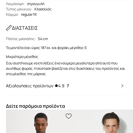
Λαιμόκοψη
:
στρογγυλή
Τύπος μανικιού
:
Κλασσικός
Κόψιμο
:
regular fit
ΔΙΑΣΤΑΣΕΙΣ
Πλάτος μασχάλης
:
54 cm
Το μοντέλο έχει ύψος 187 εκ. και φοράει μέγεθος S
Μικρότερο μέγεθος
Σου συστήνουμε να επιλέξεις ένα νούμερο μεγαλύτερο από αυτό που
συνήθως φοράς. Η σύσταση βασίζεται στις διαστάσεις του προϊόντος και
στο μέγεθος της μάρκας.
Αξιολογήσεις προϊόντων
4.9
7
Δείτε παρόμοια προϊόντα