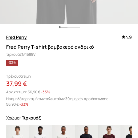
Fred Perry
4.9
Fred Perry T-shirt βαμβακερό ανδρικό
τιρκουάζ M1588V
-33%
Τρέχουσα τιμή:
37,99 €
Αρχική τιμή:
56,90 €
-33%
Η χαμηλότερη τιμή των τελευταίων 30 ημερών προ έκπτωσης:
56,90 €
 -33%
Χρώμα:
τιρκουάζ