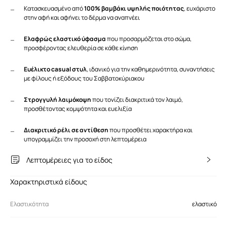
Κατασκευασμένο από
100% βαμβάκι υψηλής ποιότητας
, ευχάριστο
στην αφή και αφήνει το δέρμα να αναπνέει
Ελαφρώς ελαστικό ύφασμα
που προσαρμόζεται στο σώμα,
προσφέροντας ελευθερία σε κάθε κίνηση
Ευέλικτο casual στυλ
, ιδανικό για την καθημερινότητα, συναντήσεις
με φίλους ή εξόδους του Σαββατοκύριακου
Στρογγυλή λαιμόκοψη
που τονίζει διακριτικά τον λαιμό,
προσθέτοντας κομψότητα και ευελιξία
Διακριτικό ρέλι σε αντίθεση
που προσθέτει χαρακτήρα και
υπογραμμίζει την προσοχή στη λεπτομέρεια
Λεπτομέρειες για το είδος
Χαρακτηριστικά είδους
Ελαστικότητα
ελαστικό