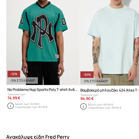
-12%
-50%
-5% ΣΤΟ ΚΑΛΑΘΙ*
-5% ΣΤΟ ΚΑΛΑΘΙ*
No Problemo Nyp Sports Poly T-shirt Ανδρικό
Βαμβακερό μπλουζάκι 424 Alias T-
Τρέχουσα τιμή:
Τρέχουσα τιμή:
74,99 €
94,90 €
Αρχική τιμή:
101,99 €
Αρχική τιμή:
189,90 €
Η χαμηλότερη τιμή:
85,99 €
Η χαμηλότερη τιμή:
189,90 €
Ανακάλυψε είδη Fred Perry