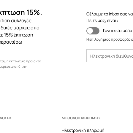
έκπτωση 15%.
Θέλουμε το inbox σας να
ition συλλογές,
Πείτε μας, είναι:
αδικές μάρκες από
Γυναικεία μόδα
ετε 15% έκπτωση
Η επιλογή μιας προσφοράς ε
περαιτέρω
 τα μη εκπτωτικά προϊόντα
αιρέσεις από την
ΆΔΟΣΗΣ
ΜΈΘΟΔΟΙ ΠΛΗΡΩΜΉΣ
Ηλεκτρονική πληρωμή