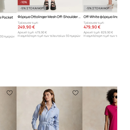
-10%
-5% ΣΤΟ ΚΑΛΑΘΙ*
-5% ΣΤΟ ΚΑΛΑΘΙ*
Φόρεμα Ottolinger Mesh Off-Shoulder Mini
e Pocket
Τρέχουσα τιμή:
Τρέχουσα τιμή:
249,90 €
479,90 €
Αρχική τιμή:
479,90 €
Αρχική τιμή:
829,90 €
Η χαμηλότερη τιμή των τελευταίων 30 ημερών
Η χαμηλότερη τιμή των τελευταίω
 30 ημερών
προ έκπτωσης:
279,90 €
προ έκπτωσης:
499,90 €