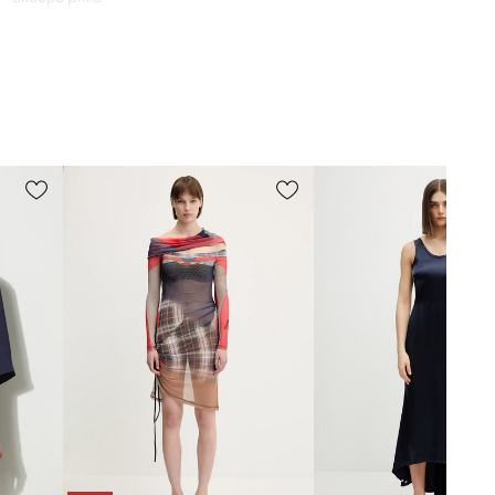
o Ralph Lauren
ΔΙΑΣΤΑΣΕΙΣ
Το μοντέλο έχει ύψος 176 εκ. και
φοράει μέγεθος 36
Κανονικό μέγεθος
Σου συστήνουμε να επιλέξεις το
μέγεθος που συνήθως φοράς. Η
σύσταση βασίζεται στις διαστάσεις του
προϊόντος και στο μέγεθος της
μάρκας.
Τα μεγέθη που εμφανίζονται στο
κατάστημα έχουν μετατραπεί σύμφωνα
με το τυπικό ευρωπαϊκό μεγεθολόγιο. Η
ετικέτα του προϊόντος που
παραδόθηκε φέρει την αρχική σήμανση
του κατασκευαστή.
Πίνακας μεγέθους