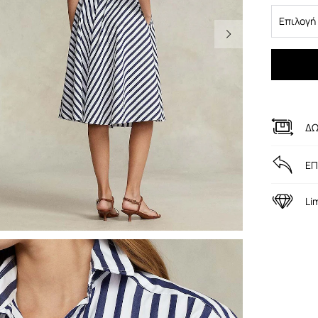
Επιλογή
ΔΩ
ΕΠ
Li