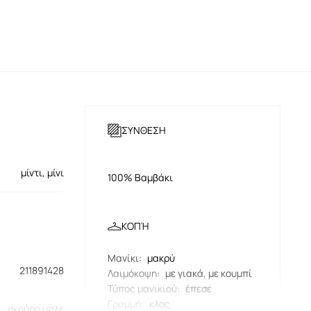
ΣΥΝΘΕΣΗ
μίντι, μίνι
100% Βαμβάκι
ΚΟΠΉ
Μανίκι
:
μακρύ
211891428
Λαιμόκοψη
:
με γιακά, με κουμπί
Τύπος μανικιού
:
έπεσε
Γραμμή
:
κλος
σκούρο μπλε