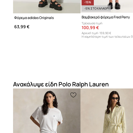
-15%
-5% ΣΤΟ ΚΑΛΑΘΙ*
Βαμβακερό φόρεμα Fred Perry
Φόρεμα adidas Originals
Τρέχουσα τιμή:
63,99 €
100,99 €
Αρχική τιμή:
159,90 €
Η χαμηλότερη τιμή των τελευταίων 
προ έκπτωσης:
119,90 €
Ανακάλυψε είδη Polo Ralph Lauren