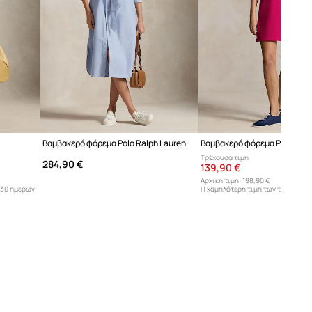
Βαμβακερό φόρεμα Polo Ralph Lauren
Βαμβακερό φόρεμα Polo Ralp
Τρέχουσα τιμή:
284,90 €
139,90 €
Αρχική τιμή:
198,90 €
 30 ημερών
Η χαμηλότερη τιμή των τελευταίω
προ έκπτωσης:
149,90 €