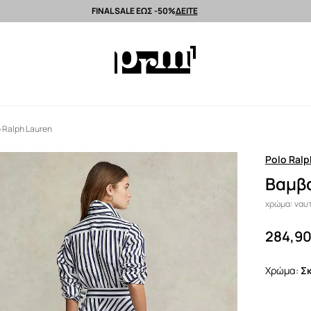
FINAL SALE ΕΩΣ -50%
ΔΕΙΤΕ
Αποστολή εντός 24 ωρών >
Premium brands >
Summer Sale έως -50%
 Ralph Lauren
Polo Ralp
Βαμβα
χρώμα: ναυτ
284,90
Χρώμα: