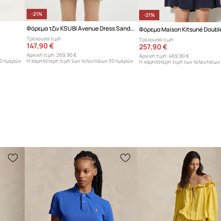
-21%
-21%
Φόρεμα τζιν KSUBI Avenue Dress Sandstorm
Φόρεμα Maison Kitsuné Doubl
Τρέχουσα τιμή:
Τρέχουσα τιμή:
147,90 €
257,90 €
Αρχική τιμή:
269,90 €
Αρχική τιμή:
469,90 €
30 ημερών
Η χαμηλότερη τιμή των τελευταίων 30 ημερών
Η χαμηλότερη τιμή των τελευταίων
προ έκπτωσης:
188,90 €
προ έκπτωσης:
328,90 €