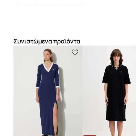
- Επίρραμα με λογότυπο επωνυμίας.
- Μήκος μανικιού (μετρούμενο από τον γιακά): 76 cm.
- Μήκος: 104 cm.
- Πλάτος μασχάλης: 48 cm.
- Διαστάσεις αναφερόμενες για το μέγεθος: 36.
Συνιστώμενα προϊόντα