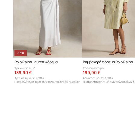
-13%
Polo Ralph Lauren Φόρεμα
Βαμβακερό φόρεμα Polo Ralph 
Τρέχουσα τιμή:
Τρέχουσα τιμή:
189,90 €
199,90 €
Αρχική τιμή:
219,90 €
Αρχική τιμή:
284,90 €
Η χαμηλότερη τιμή των τελευταίων 30 ημερών
Η χαμηλότερη τιμή των τελευταίων 
προ έκπτωσης:
219,90 €
προ έκπτωσης:
209,90 €