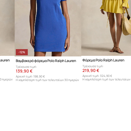
-12%
Lauren
Φόρεμα Polo Ralph Lauren
Βαμβακερό φόρεμα Polo Ralph Lauren
Τρέχουσα τιμή:
Τρέχουσα τιμή:
219,90 €
139,90 €
Αρχική τιμή:
324,90 €
Αρχική τιμή:
198,90 €
30 ημερών
Η χαμηλότερη τιμή των τελευταίων
Η χαμηλότερη τιμή των τελευταίων 30 ημερών
προ έκπτωσης:
229,90 €
προ έκπτωσης:
159,90 €