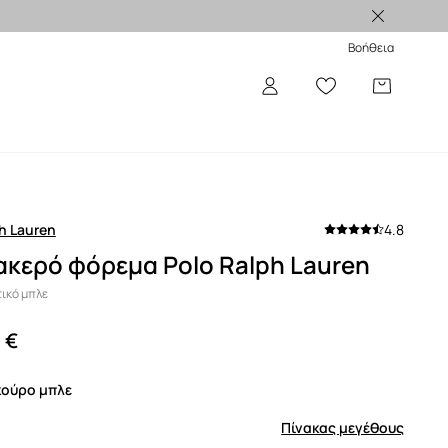
Βοήθεια
h Lauren
4.8
κερό φόρεμα Polo Ralph Lauren
ικό μπλε
 €
σκούρο μπλε
Πίνακας μεγέθους