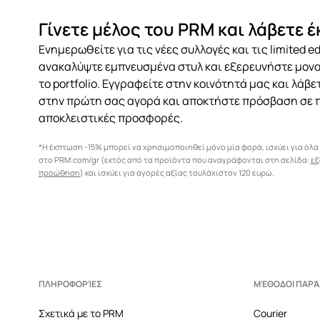
Γίνετε μέλος του PRM και λάβετε 
Ενημερωθείτε για τις νέες συλλογές και τις limited ed
ανακαλύψτε εμπνευσμένα στυλ και εξερευνήστε μον
το portfolio. Εγγραφείτε στην κοινότητά μας και λάβ
στην πρώτη σας αγορά και αποκτήστε πρόσβαση σε 
αποκλειστικές προσφορές.
*Η έκπτωση -15% μπορεί να χρησιμοποιηθεί μόνο μία φορά, ισχύει για όλα
στο PRM.com/gr (εκτός από τα προϊόντα που αναγράφονται στη σελίδα:
εξ
προώθηση
) και ισχύει για αγορές αξίας τουλάχιστον 120 ευρώ.
ΠΛΗΡΟΦΟΡΊΕΣ
ΜΈΘΟΔΟΙ ΠΑΡ
Σχετικά με το PRM
Courier