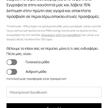
Εγγραφείτε στην κοινότητά μας και λάβετε 15%
έκπτωση στην πρώτη σας αγορά και αποκτήστε
πρόσβαση σε περαιτέρω αποκλειστικές προσφορές.
*Η έκπτωση -15% μπορεί να χρησιμοποιηθεί μόνο μία φορά, ισχύει για όλα
τα μη εκπτωτικά προϊόντα στο PRM.com/gr (εκτός από τα προϊόντα που
αναγράφονται στη σελίδα:
εξαιρέσεις από την προώθηση
) και ισχύει για
αγορές αξίας τουλάχιστον 120 ευρώ.
Θέλουμε το inbox σας να περιέχει μόνο ό,τι σας ενδιαφέρει.
Πείτε μας, είναι:
Γυναικεία μόδα
Ανδρική μόδα
Η επιλογή μιας προσφοράς είναι προαιρετική