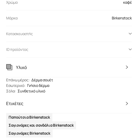
Χρώμα
καφέ
Μάρκα
Birkenstock
Κατασκευαστής
ID προϊόντος
Υλικό
Eπάνω μέρος
:
Δέρμα σουέτ
Εσωτερικό
:
Γνήσιο δέρμα
Σόλα
:
Συνθετικό υλικό
Ετικέτες
Παπούτσια Birkenstock
Σαγιονάρες και σανδάλια Birkenstock
Σαγιονάρες Birkenstock