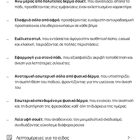
Άνω μέρος από πολυτελές δέρμα σουέτ
, που αγκαλιάζει απαλά το
πόδι, προσθέτοντας στις εμφανίσεις έναν εκλεπτυσμένο χαρακτήρα
Ελαφριά σόλα από αφρό
, προσφέροντας ευχάριστη αντικραδασμική
προστασία και ελευθερία κινήσεων σε κάθε βήμα
Ευέλικτο στυλ
, που εντάσσεται άψογα στην αισθητική boho, casual
και κλασική, ταιριάζοντας σε πολλές περιστάσεις
Εφαρμογή για στενό πόδι
, που εξασφαλίζει ακριβή τοποθέτηση και
άνεση για λεπτότερες σιλουέτες
Ανατομική εσωτερική σόλα από φυσικό δέρμα
, που υποστηρίζει
τη σωστή θέση του ποδιού, φροντίζοντας για την υγεία και την άνεσή
του
Εσωτερικό επενδυμένο με φυσικό δέρμα
, που ενισχύει την αναπνοή
και τη διατήρηση της φρεσκάδας καθ' όλη τη διάρκεια της ημέρας
Λεία υφή σουέτ
, που αναδεικνύει τον μινιμαλιστικό σχεδιασμό,
συνδυάζοντας εύκολα με διάφορα ρούχα
Λεπτομέρειες για το είδος