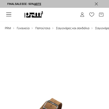
FINAL SALE ΕΩΣ -50%
ΔΕΙΤΕ
Premium brands >
PRM
Γυναικεία
Παπούτσια
Σαγιονάρες και σανδάλια
Σαγιονάρ