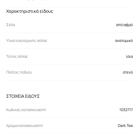
Χαρακτηριστικά είδους
Σόλα
από αφρό
Υλικό εσωτερικής σόλας
ανατομικό
Τύπος σόλας
ίσια
Πλάτος ποδιού
στενό
ΣΤΟΙΧΕΙΑ ΕΙΔΟΥΣ
Κωδικός κατασκευαστή
1032717
Χρώμα κατασκευαστή
Dark.Tea