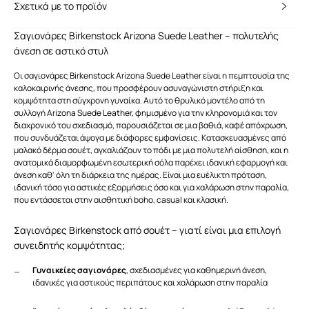
Σχετικά με το προϊόν
Σαγιονάρες Birkenstock Arizona Suede Leather – πολυτελής
άνεση σε αστικό στυλ
Οι σαγιονάρες Birkenstock Arizona Suede Leather είναι η πεμπτουσία της
καλοκαιρινής άνεσης, που προσφέρουν ασυναγώνιστη στήριξη και
κομψότητα στη σύγχρονη γυναίκα. Αυτό το θρυλικό μοντέλο από τη
συλλογή Arizona Suede Leather, φημισμένο για την κληρονομιά και τον
διαχρονικό του σχεδιασμό, παρουσιάζεται σε μια βαθιά, καφέ απόχρωση,
που συνδυάζεται άψογα με διάφορες εμφανίσεις. Κατασκευασμένες από
μαλακό δέρμα σουέτ, αγκαλιάζουν το πόδι με μια πολυτελή αίσθηση, και η
ανατομικά διαμορφωμένη εσωτερική σόλα παρέχει ιδανική εφαρμογή και
άνεση καθ' όλη τη διάρκεια της ημέρας. Είναι μια ευέλικτη πρόταση,
ιδανική τόσο για αστικές εξορμήσεις όσο και για χαλάρωση στην παραλία,
που εντάσσεται στην αισθητική boho, casual και κλασική.
Σαγιονάρες Birkenstock από σουέτ – γιατί είναι μια επιλογή
συνειδητής κομψότητας;
Γυναικείες σαγιονάρες
, σχεδιασμένες για καθημερινή άνεση,
ιδανικές για αστικούς περιπάτους και χαλάρωση στην παραλία