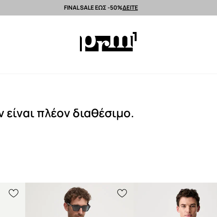
FINAL SALE ΕΩΣ -50%
ΔΕΙΤΕ
Αποστολή εντός 24 ωρών >
Premium brands >
Summer Sale έως -50%
 είναι πλέον διαθέσιμο.