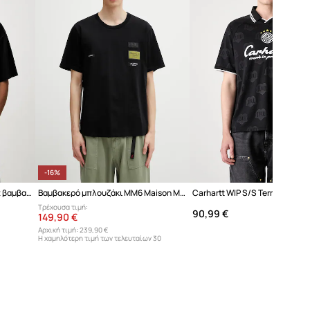
-16%
Vetements Classic Logo t-shirt βαμβακερό ανδρικό
Βαμβακερό μπλουζάκι MM6 Maison Margiela
Τρέχουσα τιμή:
90,99 €
149,90 €
Αρχική τιμή:
239,90 €
Η χαμηλότερη τιμή των τελευταίων 30
ημερών προ έκπτωσης:
179,90 €