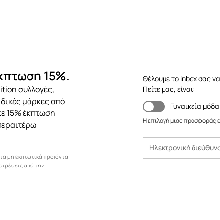
έκπτωση 15%.
Θέλουμε το inbox σας να
ition συλλογές,
Πείτε μας, είναι:
αδικές μάρκες από
Γυναικεία μόδα
ετε 15% έκπτωση
Η επιλογή μιας προσφοράς ε
περαιτέρω
 τα μη εκπτωτικά προϊόντα
αιρέσεις από την