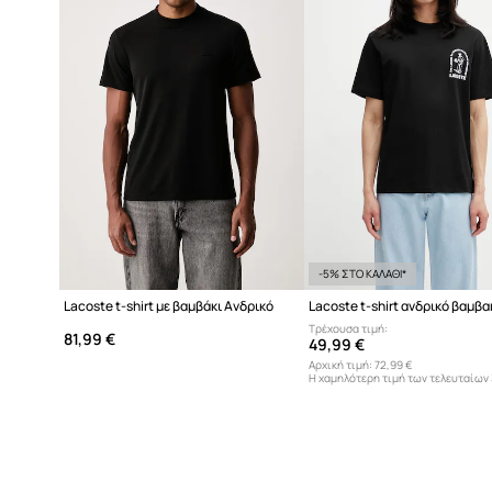
-5% ΣΤΟ ΚΑΛΑΘΙ*
Lacoste t-shirt με βαμβάκι Ανδρικό
Lacoste t-shirt ανδρικό βαμβ
Τρέχουσα τιμή:
81,99 €
49,99 €
Αρχική τιμή:
72,99 €
Η χαμηλότερη τιμή των τελευταίων
ημερών προ έκπτωσης:
41,99 €