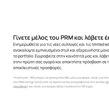
Γίνετε μέλος του PRM και λάβετε 
Ενημερωθείτε για τις νέες συλλογές και τις limited ed
ανακαλύψτε εμπνευσμένα στυλ και εξερευνήστε μον
το portfolio. Εγγραφείτε στην κοινότητά μας και λάβ
στην πρώτη σας αγορά και αποκτήστε πρόσβαση σε 
αποκλειστικές προσφορές.
*Η έκπτωση -15% μπορεί να χρησιμοποιηθεί μόνο μία φορά, ισχύει για όλα
στο PRM.com/gr (εκτός από τα προϊόντα που αναγράφονται στη σελίδα:
εξ
προώθηση
) και ισχύει για αγορές αξίας τουλάχιστον 120 ευρώ.