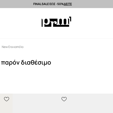
FINAL SALE ΕΩΣ -50%
ΔΕΙΤΕ
Αποστολή εντός 24 ωρών >
Premium brands >
Summer Sale έως -50%
New Era καπέλο
ο παρόν διαθέσιμο