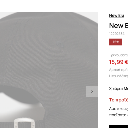
New Era
New E
12292584
-15%
Τρέχουσα τι
15,99 
Αρχική τιμή
Η χαμηλότερ
Χρώμα:
Το προϊό
Δυστυχώς 
προϊόντα 