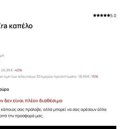
5.0
ra καπέλο
μή:
€
:
26,99 €
-40%
η τιμή των τελευταίων 30 ημερών προ έκπτωσης:
18,99 €
 -15%
μαύρο
ν δεν είναι πλέον διαθέσιμο
κάποιος σας πρόλαβε, αλλά μπορεί να σας αρέσουν άλλα
από την προσφορά μας.