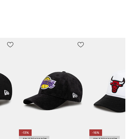
-13%
-16%