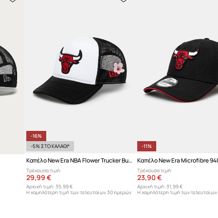
-16%
-5% ΣΤΟ ΚΑΛΑΘΙ*
-11%
Καπέλο New Era NBA Flower Trucker Bulls
Τρέχουσα τιμή:
Τρέχουσα τιμή:
29,99 €
23,90 €
Αρχική τιμή:
35,99 €
Αρχική τιμή:
31,99 €
Η χαμηλότερη τιμή των τελευταίων 30 ημερών
Η χαμηλότερη τιμή των τελευταίων
προ έκπτωσης:
35,99 €
προ έκπτωσης:
26,90 €