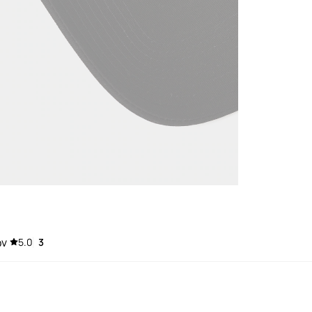
ων
5.0
3