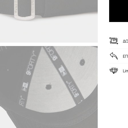
ΔΩ
ΕΠ
Li