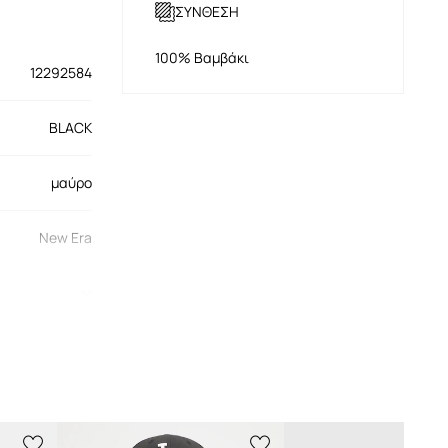
ΣΥΝΘΕΣΗ
100% Βαμβάκι
12292584
BLACK
μαύρο
New Era