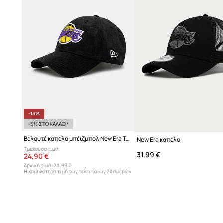
-13%
-5% ΣΤΟ ΚΑΛΑΘΙ*
Βελουτέ καπέλο μπέιζμπολ New Era Tonal Check 940 Lakers
New Era καπέλο
Τρέχουσα τιμή:
31,99 €
24,90 €
Αρχική τιμή:
33,99 €
Η χαμηλότερη τιμή των τελευταίων 30 ημερών
προ έκπτωσης:
28,90 €