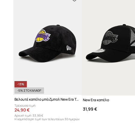
-13%
-5% ΣΤΟ ΚΑΛΑΘΙ*
Βελουτέ καπέλο μπέιζμπολ New Era Tonal Check 940 Lakers
New Era καπέλο
Τρέχουσα τιμή:
31,99 €
24,90 €
Αρχική τιμή:
33,99 €
Η χαμηλότερη τιμή των τελευταίων 30 ημερών
προ έκπτωσης:
28,90 €