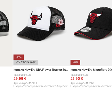
-16%
-5% ΣΤΟ ΚΑΛΑΘΙ*
-11%
Καπέλο New Era NBA Flower Trucker Bulls
Τρέχουσα τιμή:
Τρέχουσα τιμή:
29,99 €
23,90 €
Αρχική τιμή:
35,99 €
Αρχική τιμή:
31,99 €
Η χαμηλότερη τιμή των τελευταίων 30 ημερών
Η χαμηλότερη τιμή των τελευταίων
προ έκπτωσης:
35,99 €
προ έκπτωσης:
26,90 €