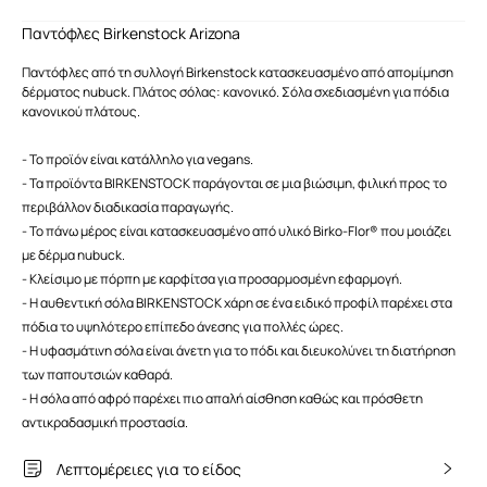
Παντόφλες Birkenstock Arizona
Παντόφλες από τη συλλογή Birkenstock κατασκευασμένο από απομίμηση
δέρματος nubuck. Πλάτος σόλας: κανονικό. Σόλα σχεδιασμένη για πόδια
κανονικού πλάτους.
- Το προϊόν είναι κατάλληλο για vegans.
- Τα προϊόντα BIRKENSTOCK παράγονται σε μια βιώσιμη, φιλική προς το
περιβάλλον διαδικασία παραγωγής.
- Το πάνω μέρος είναι κατασκευασμένο από υλικό Birko-Flor® που μοιάζει
με δέρμα nubuck.
- Κλείσιμο με πόρπη με καρφίτσα για προσαρμοσμένη εφαρμογή.
- Η αυθεντική σόλα BIRKENSTOCK χάρη σε ένα ειδικό προφίλ παρέχει στα
πόδια το υψηλότερο επίπεδο άνεσης για πολλές ώρες.
- Η υφασμάτινη σόλα είναι άνετη για το πόδι και διευκολύνει τη διατήρηση
των παπουτσιών καθαρά.
- Η σόλα από αφρό παρέχει πιο απαλή αίσθηση καθώς και πρόσθετη
αντικραδασμική προστασία.
Λεπτομέρειες για το είδος