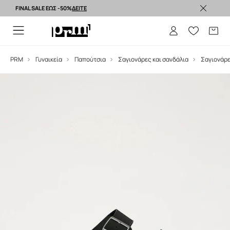
FINAL SALE ΕΩΣ -50%
ΔΕΙΤΕ
Premium brands >
PRM
Γυναικεία
Παπούτσια
Σαγιονάρες και σανδάλια
Σαγιονάρ