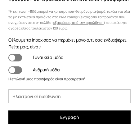
*Η έκπτωση -15% μπορεί να χρησιμοποιηθεί μόνο μία φορά, ισχύει για όλα
τα μη εκπτωτικά προϊόντα στο PRM.com/gr (εκτός από τα προϊόντα που
αναγράφονται στη σελίδα:
εξαιρέσεις από την προώθηση
) και ισχύει για
αγορές αξίας τουλάχιστον 120 ευρώ.
Θέλουμε το inbox σας να περιέχει μόνο ό,τι σας ενδιαφέρει.
Πείτε μας, είναι:
Γυναικεία μόδα
Ανδρική μόδα
Η επιλογή μιας προσφοράς είναι προαιρετική
Εγγραφή