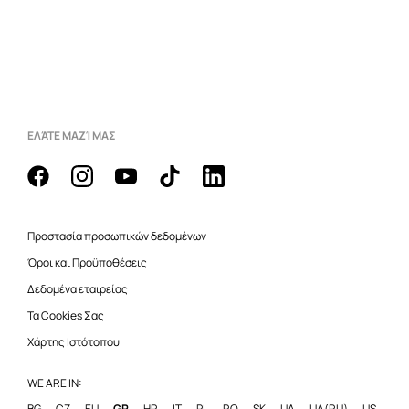
ΕΛΆΤΕ ΜΑΖΊ ΜΑΣ
Προστασία προσωπικών δεδομένων
Όροι και Προϋποθέσεις
Δεδομένα εταιρείας
Τα Cookies Σας
Χάρτης Ιστότοπου
WE ARE IN:
BG
CZ
EU
GR
HR
IT
PL
RO
SK
UA
UA(RU)
US