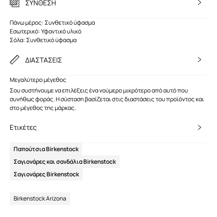
ΣΥΝΘΕΣΗ
Πάνω μέρος: Συνθετικό ύφασμα
Εσωτερικό: Υφαντικό υλικό
Σόλα: Συνθετικό ύφασμα
ΔΙΑΣΤΑΣΕΙΣ
Μεγαλύτερο μέγεθος
Σου συστήνουμε να επιλέξεις ένα νούμερο μικρότερο από αυτό που
συνήθως φοράς. Η σύσταση βασίζεται στις διαστάσεις του προϊόντος και
στο μέγεθος της μάρκας.
Ετικέτες
Παπούτσια Birkenstock
Σαγιονάρες και σανδάλια Birkenstock
Σαγιονάρες Birkenstock
Birkenstock Arizona