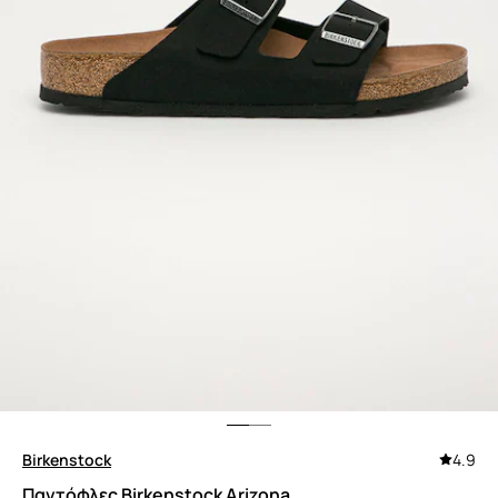
Birkenstock
4.9
Παντόφλες Birkenstock Arizona