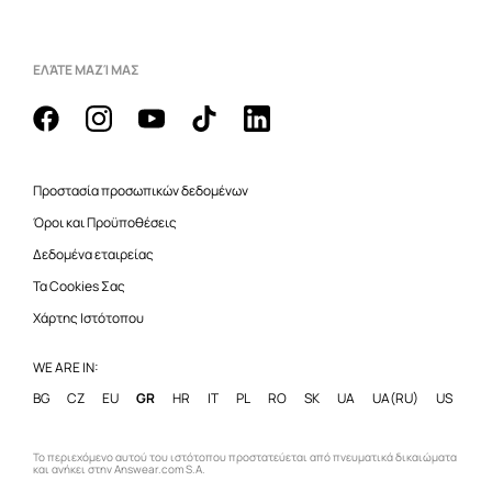
ΕΛΆΤΕ ΜΑΖΊ ΜΑΣ
Προστασία προσωπικών δεδομένων
Όροι και Προϋποθέσεις
Δεδομένα εταιρείας
Τα Cookies Σας
Χάρτης Ιστότοπου
WE ARE IN:
BG
CZ
EU
GR
HR
IT
PL
RO
SK
UA
UA(RU)
US
Το περιεχόμενο αυτού του ιστότοπου προστατεύεται από πνευματικά δικαιώματα
και ανήκει στην Answear.com S.A.