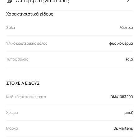
Λεπτομέρειες για το είδος
Χαρακτηριστικά είδους
Σόλα
λάστιχο
Υλικό εσωτερικής σόλας
φυσικό δέρμα
Τύπος σόλας
ίσια
ΣΤΟΙΧΕΙΑ ΕΙΔΟΥΣ
Κωδικός κατασκευαστή
DM41083200
Χρώμα
μπεζ
Μάρκα
Dr. Martens