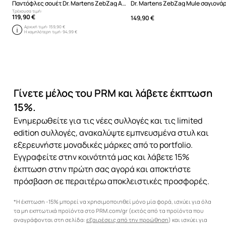
Παντόφλες σουέτ Dr. Martens ZebZag AnyWair Mule
Τρέχουσα τιμή:
119,90 €
149,90 €
Αρχική τιμή:
159,90 €
Η χαμηλότερη τιμή:
94,99 €
Γίνετε μέλος του PRM και λάβετε έκπτωση
15%.
Ενημερωθείτε για τις νέες συλλογές και τις limited
edition συλλογές, ανακαλύψτε εμπνευσμένα στυλ και
εξερευνήστε μοναδικές μάρκες από το portfolio.
Εγγραφείτε στην κοινότητά μας και λάβετε 15%
έκπτωση στην πρώτη σας αγορά και αποκτήστε
πρόσβαση σε περαιτέρω αποκλειστικές προσφορές.
*Η έκπτωση -15% μπορεί να χρησιμοποιηθεί μόνο μία φορά, ισχύει για όλα
τα μη εκπτωτικά προϊόντα στο PRM.com/gr (εκτός από τα προϊόντα που
αναγράφονται στη σελίδα:
εξαιρέσεις από την προώθηση
) και ισχύει για