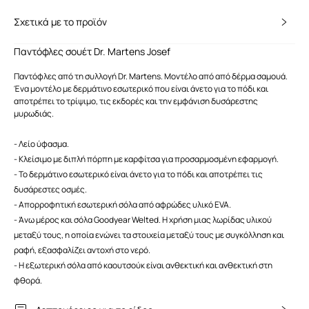
Σχετικά με το προϊόν
Παντόφλες σουέτ Dr. Martens Josef
Παντόφλες από τη συλλογή Dr. Martens. Μοντέλο από από δέρμα σαμουά.
Ένα μοντέλο με δερμάτινο εσωτερικό που είναι άνετο για το πόδι και
αποτρέπει το τρίψιμο, τις εκδορές και την εμφάνιση δυσάρεστης
μυρωδιάς.
- Λείο ύφασμα.
- Κλείσιμο με διπλή πόρπη με καρφίτσα για προσαρμοσμένη εφαρμογή.
- Το δερμάτινο εσωτερικό είναι άνετο για το πόδι και αποτρέπει τις
δυσάρεστες οσμές.
- Απορροφητική εσωτερική σόλα από αφρώδες υλικό EVA.
- Άνω μέρος και σόλα Goodyear Welted. Η χρήση μιας λωρίδας υλικού
μεταξύ τους, η οποία ενώνει τα στοιχεία μεταξύ τους με συγκόλληση και
ραφή, εξασφαλίζει αντοχή στο νερό.
- Η εξωτερική σόλα από καουτσούκ είναι ανθεκτική και ανθεκτική στη
φθορά.