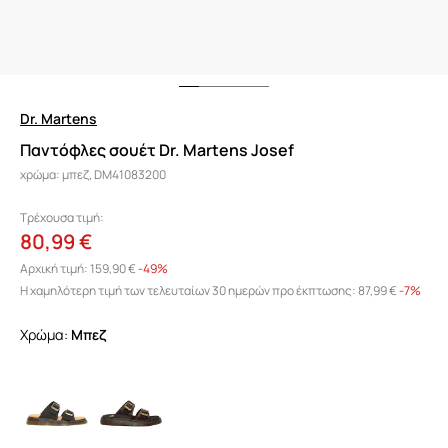
Dr. Martens
Παντόφλες σουέτ Dr. Martens Josef
χρώμα: μπεζ, DM41083200
Τρέχουσα τιμή:
80,99 €
Αρχική τιμή:
159,90 €
-49%
Η χαμηλότερη τιμή των τελευταίων 30 ημερών προ έκπτωσης:
87,99 €
 -7%
Χρώμα:
μπεζ