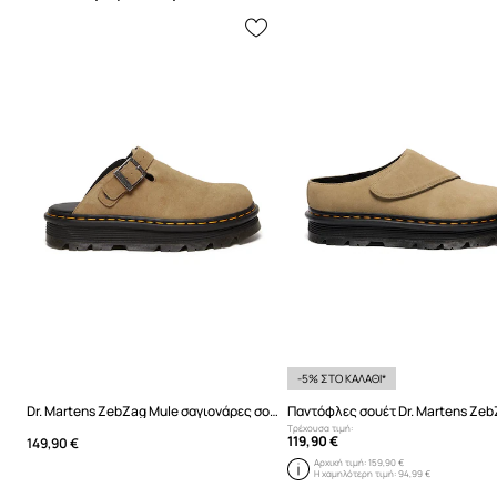
-5% ΣΤΟ ΚΑΛΑΘΙ*
Dr. Martens ZebZag Mule σαγιονάρες σουέτ
Τρέχουσα τιμή:
119,90 €
149,90 €
Αρχική τιμή:
159,90 €
Η χαμηλότερη τιμή:
94,99 €