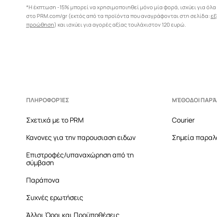
*Η έκπτωση -15% μπορεί να χρησιμοποιηθεί μόνο μία φορά, ισχύει για όλα
στο PRM.com/gr (εκτός από τα προϊόντα που αναγράφονται στη σελίδα:
εξ
προώθηση
) και ισχύει για αγορές αξίας τουλάχιστον 120 ευρώ.
ΠΛΗΡΟΦΟΡΊΕΣ
ΜΈΘΟΔΟΙ ΠΑΡ
Σχετικά με το PRM
Courier
Κανονες για την παρουσιαση ειδων
Σημεία παραλ
Επιστροφές/υπαναχώρηση από τη
σύμβαση
Παράπονα
Συχνές ερωτήσεις
Άλλοι Όροι και Προϋποθέσεις