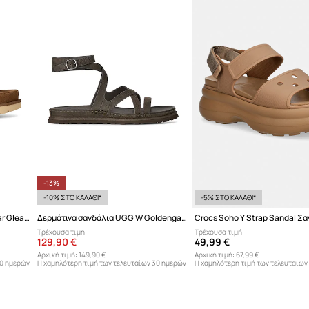
-13%
-10% ΣΤΟ ΚΑΛΑΘΙ*
-5% ΣΤΟ ΚΑΛΑΘΙ*
Πέδιλα σουέτ UGG W Goldenstar Gleam
Δερμάτινα σανδάλια UGG W Goldengaze Embossed Ankle Wrap
Τρέχουσα τιμή:
Τρέχουσα τιμή:
129,90 €
49,99 €
Αρχική τιμή:
149,90 €
Αρχική τιμή:
67,99 €
30 ημερών
Η χαμηλότερη τιμή των τελευταίων 30 ημερών
Η χαμηλότερη τιμή των τελευταίων
προ έκπτωσης:
149,90 €
προ έκπτωσης:
42,99 €