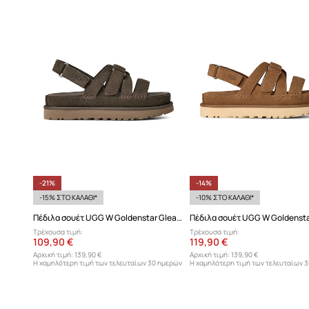
-21%
-14%
-15% ΣΤΟ ΚΑΛΑΘΙ*
-10% ΣΤΟ ΚΑΛΑΘΙ*
Πέδιλα σουέτ UGG W Goldenstar Gleam
Τρέχουσα τιμή:
Τρέχουσα τιμή:
109,90 €
119,90 €
Αρχική τιμή:
139,90 €
Αρχική τιμή:
139,90 €
Η χαμηλότερη τιμή των τελευταίων 30 ημερών
Η χαμηλότερη τιμή των τελευταίων 
προ έκπτωσης:
139,90 €
προ έκπτωσης:
139,90 €