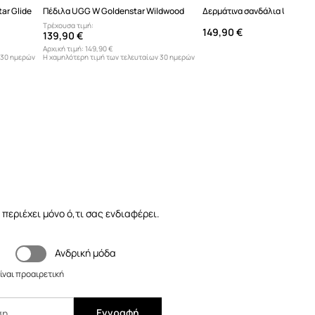
ar Glide
Πέδιλα UGG W Goldenstar Wildwood
Τρέχουσα τιμή:
149,90 €
139,90 €
Αρχική τιμή:
149,90 €
 30 ημερών
Η χαμηλότερη τιμή των τελευταίων 30 ημερών
προ έκπτωσης:
129,90 €
 περιέχει μόνο ό,τι σας ενδιαφέρει.
Ανδρική μόδα
ίναι προαιρετική
Εγγραφή