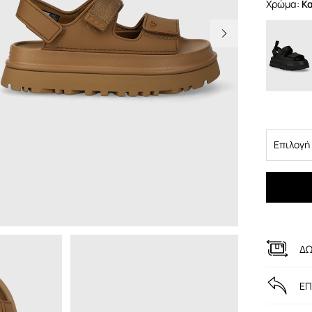
Χρώμα:
κ
Επιλογή
ΔΩ
ΕΠ