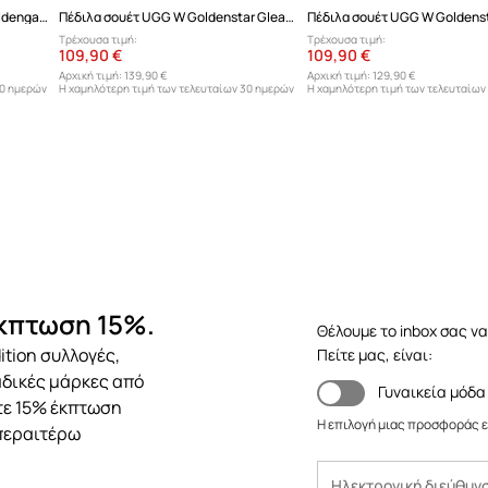
Δερμάτινα σανδάλια UGG W Goldengaze Embossed Ankle Wrap
Πέδιλα σουέτ UGG W Goldenstar Gleam
Πέδιλα σουέτ UGG W Goldenst
Τρέχουσα τιμή:
Τρέχουσα τιμή:
109,90 €
109,90 €
Αρχική τιμή:
139,90 €
Αρχική τιμή:
129,90 €
30 ημερών
Η χαμηλότερη τιμή των τελευταίων 30 ημερών
Η χαμηλότερη τιμή των τελευταίων
προ έκπτωσης:
139,90 €
προ έκπτωσης:
129,90 €
έκπτωση 15%.
Θέλουμε το inbox σας να
ition συλλογές,
Πείτε μας, είναι:
αδικές μάρκες από
Γυναικεία μόδα
ετε 15% έκπτωση
Η επιλογή μιας προσφοράς ε
περαιτέρω