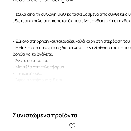
Πέδιλα από τη συλλογή UGG κατασκευασμένο από συνθετικό ύ
εξωτερική σόλα από καουτσούκ που είναι ανθεκτική και ανθεκ
- Εύκολο στη χρήση και ταιριάζει καλά χάρη στη στερέωση του 
- Η θηλιά στο πίσω μέρος διευκολύνει την ολίσθηση του παπου
βοηθά να το βγάλετε.
- Άνετο εσωτερικό.
- Μοντέλο στην πλατφόρμα.
- Πτυχωτή σόλα.
- Ύψος πλατφόρμας: 5 cm.
- Το μήκος του ένθετου είναι: 24 cm.
- Διαστάσεις αναφερόμενες για το μέγεθος: 37.
Συνιστώμενα προϊόντα