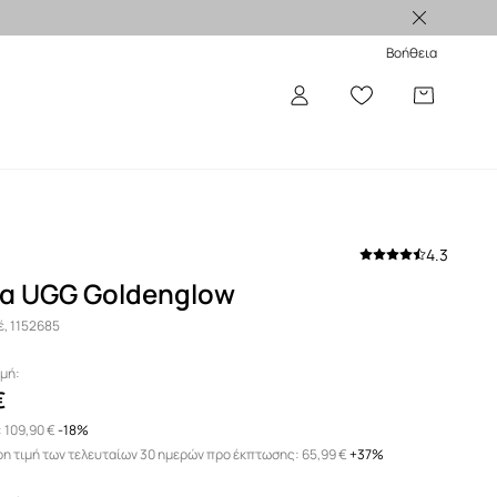
Βοήθεια
4.3
λα UGG Goldenglow
, 1152685
μή:
€
:
109,90 €
-18%
η τιμή των τελευταίων 30 ημερών προ έκπτωσης:
65,99 €
 +37%