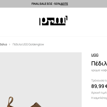
FINAL SALE ΕΩΣ -50%
ΔΕΙΤΕ
Αποστολή εντός 24 ωρών >
Premium brands >
Summer Sale έως -50%
δάλια
Πέδιλα UGG Goldenglow
UGG
Πέδι
χρώμα: καφέ
Τρέχουσα τι
89,99 
Αρχική τιμή
Η χαμηλότερ