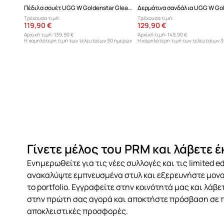
Πέδιλα σουέτ UGG W Goldenstar Gleam
Τρέχουσα τιμή:
Τρέχουσα τιμή:
119,90 €
129,90 €
Αρχική τιμή:
139,90 €
Αρχική τιμή:
149,90 €
Η χαμηλότερη τιμή των τελευταίων 30 ημερών
Η χαμηλότερη τιμή των τελευταίων 
προ έκπτωσης:
139,90 €
προ έκπτωσης:
149,90 €
Γίνετε μέλος του PRM και λάβετε 
Ενημερωθείτε για τις νέες συλλογές και τις limited ed
ανακαλύψτε εμπνευσμένα στυλ και εξερευνήστε μον
το portfolio. Εγγραφείτε στην κοινότητά μας και λάβ
στην πρώτη σας αγορά και αποκτήστε πρόσβαση σε 
αποκλειστικές προσφορές.