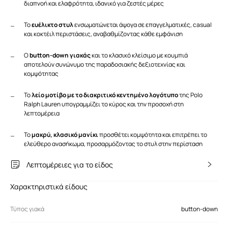
διαπνοή και ελαφρότητα, ιδανικό για ζεστές μέρες
Το
ευέλικτο στυλ
ενσωματώνεται άψογα σε επαγγελματικές, casual
και κοκτέιλ περιστάσεις, αναβαθμίζοντας κάθε εμφάνιση
Ο
button-down γιακάς
και το κλασικό κλείσιμο με κουμπιά
αποτελούν συνώνυμο της παραδοσιακής δεξιοτεχνίας και
κομψότητας
Το
λείο μοτίβο με το διακριτικό κεντημένο λογότυπο
της Polo
Ralph Lauren υπογραμμίζει το κύρος και την προσοχή στη
λεπτομέρεια
Το
μακρύ, κλασικό μανίκι
προσθέτει κομψότητα και επιτρέπει το
ελεύθερο ανασήκωμα, προσαρμόζοντας το στυλ στην περίσταση
Λεπτομέρειες για το είδος
Χαρακτηριστικά είδους
Τύπος γιακά
button-down