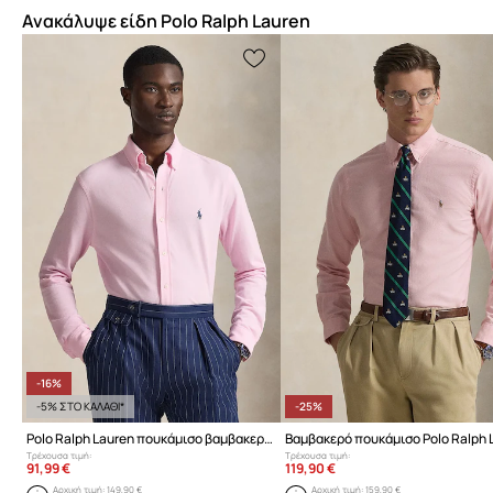
Ανακάλυψε είδη Polo Ralph Lauren
-16%
-5% ΣΤΟ ΚΑΛΑΘΙ*
-25%
Polo Ralph Lauren πουκάμισο βαμβακερό ανδρικό
Τρέχουσα τιμή:
Τρέχουσα τιμή:
91,99 €
119,90 €
Αρχική τιμή:
149,90 €
Αρχική τιμή:
159,90 €