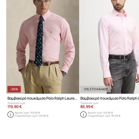
-25%
-5% ΣΤΟ ΚΑΛΑΘΙ*
Βαμβακερό πουκάμισο Polo Ralph Lauren
Τρέχουσα τιμή:
Τρέχουσα τιμή:
119,90 €
85,99 €
Αρχική τιμή:
159,90 €
Αρχική τιμή:
149,90 €
Η χαμηλότερη τιμή:
159,90 €
Η χαμηλότερη τιμή:
90,99 €