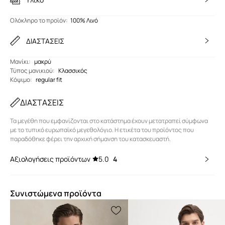
Ολόκληρο το προϊόν
:
100% Λινό
ΔΙΑΣΤΑΣΕΙΣ
Μανίκι
:
μακρύ
Τύπος μανικιού
:
Κλασσικός
Κόψιμο
:
regular fit
ΔΙΑΣΤΑΣΕΙΣ
Τα μεγέθη που εμφανίζονται στο κατάστημα έχουν μετατραπεί σύμφωνα
με το τυπικό ευρωπαϊκό μεγεθολόγιο. Η ετικέτα του προϊόντος που
παραδόθηκε φέρει την αρχική σήμανση του κατασκευαστή.
Αξιολογήσεις προϊόντων
5.0
4
Συνιστώμενα προϊόντα