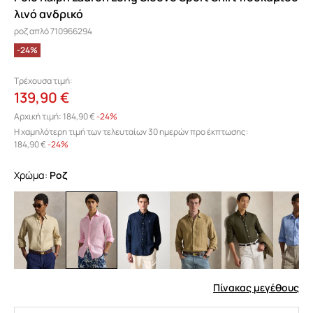
λινό ανδρικό
ροζ απλό 710966294
-24%
Τρέχουσα τιμή:
139,90 €
Αρχική τιμή:
184,90 €
-24%
Η χαμηλότερη τιμή των τελευταίων 30 ημερών προ έκπτωσης:
184,90 €
 -24%
Χρώμα:
ροζ
Πίνακας μεγέθους