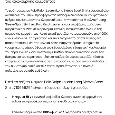
της καλοκαιρινής κομψότητας
Το ροζ πουκάμισο Polo Ralph Lauren Long Sleeve Sport Shirt είναι σύμβολο
ανεπιτήδευτου στυλ, προσφέροντας απαράμιλλη άνεση και κομψότητα σε
άνδρες που εκτιμούν την κλασική αξία και την ποιότητα. Η συλλογή Long
Sleeve Sport Shirt της Polo Ralph Lauren είναι ένας φόρος τιμής στην
αμερικανική αθλητική κληρονομιά, επανερμηνευμένη στο πνεύμα της
σύγχρονης κομψότητας. Αυτό το ροζ μοντέλο, κατασκευασμένο από 100%
λινό, ενσαρκώνει τη φρεσκάδα και την ελαφρότητα, αποτελώντας ένα
απαραίτητο κομμάτι της καλοκαιρινής γκαρνταρόμπας. Η regular fit
γραμμή και το αέρινο ύφασμά του εξασφαλίζουν εξαιρετική κυκλοφορία
του αέρα, ενώ το κλασικό σχέδιο με button-down γιακά αναδεικνύει τον
διαχρονικό του χαρακτήρα. Ιδανικό για ζεστές μέρες, ταιριάζει τόσο σε
επαγγελματικές συναντήσεις σε πιο χαλαρό κλίμα, όσο και σε αποδράσεις
το Σαββατοκύριακο ή κοκτέιλ πάρτι, προσθέτοντας μια πινελιά
πολυτέλειας σε κάθε εμφάνιση.
Γιατί το ροζ πουκάμισο Polo Ralph Lauren Long Sleeve Sport
Shirt 710966294 είναι η ιδανική επιλογή για εσάς;
Η
regular fit γραμμή
εξασφαλίζει κλασική, άνετη εφαρμογή στη
σιλουέτα, προσφέροντας πλήρη ελευθερία κινήσεων
Κατασκευασμένο από
100% φυσικό λινό
, προσφέρει εξαιρετική