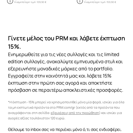
Η χαμηλότερη τιμή:
109,90 €
Η χαμηλότερη τιμή:
159,90 €
Γίνετε μέλος του PRM και λάβετε έκπτωση
15%.
Ενημερωθείτε για τις νέες συλλογές και τις limited
edition συλλογές, ανακαλύψτε εμπνευσμένα στυλ και
εξερευνήστε μοναδικές μάρκες από το portfolio.
Εγγραφείτε στην κοινότητά μας και λάβετε 15%
έκπτωση στην πρώτη σας αγορά και αποκτήστε
πρόσβαση σε περαιτέρω αποκλειστικές προσφορές.
*Η έκπτωση -15% μπορεί να χρησιμοποιηθεί μόνο μία φορά, ισχύει για όλα
τα μη εκπτωτικά προϊόντα στο PRM.com/gr (εκτός από τα προϊόντα που
αναγράφονται στη σελίδα:
εξαιρέσεις από την προώθηση
) και ισχύει για
αγορές αξίας τουλάχιστον 120 ευρώ.
Θέλουμε το inbox σας να περιέχει μόνο ό,τι σας ενδιαφέρει.