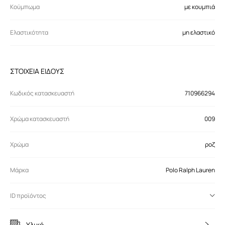
Κούμπωμα
με κουμπιά
Ελαστικότητα
μη ελαστικό
ΣΤΟΙΧΕΙΑ ΕΙΔΟΥΣ
Κωδικός κατασκευαστή
710966294
Χρώμα κατασκευαστή
009
Χρώμα
ροζ
Μάρκα
Polo Ralph Lauren
ID προϊόντος
Υλικό