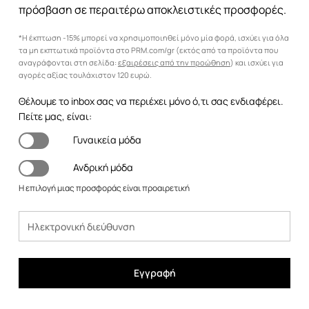
πρόσβαση σε περαιτέρω αποκλειστικές προσφορές.
*Η έκπτωση -15% μπορεί να χρησιμοποιηθεί μόνο μία φορά, ισχύει για όλα
τα μη εκπτωτικά προϊόντα στο PRM.com/gr (εκτός από τα προϊόντα που
αναγράφονται στη σελίδα:
εξαιρέσεις από την προώθηση
) και ισχύει για
αγορές αξίας τουλάχιστον 120 ευρώ.
Θέλουμε το inbox σας να περιέχει μόνο ό,τι σας ενδιαφέρει.
Πείτε μας, είναι:
Γυναικεία μόδα
Ανδρική μόδα
Η επιλογή μιας προσφοράς είναι προαιρετική
Εγγραφή