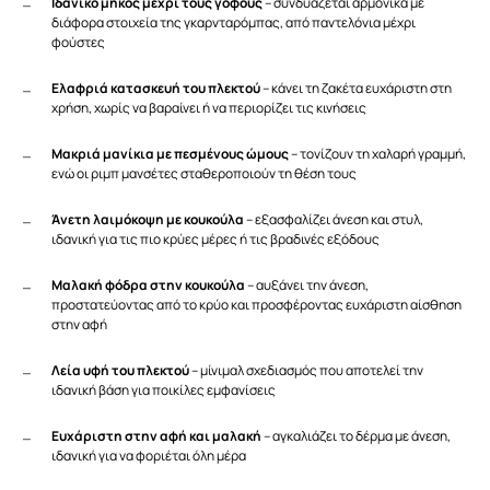
Ιδανικό μήκος μέχρι τους γοφούς
– συνδυάζεται αρμονικά με
διάφορα στοιχεία της γκαρνταρόμπας, από παντελόνια μέχρι
φούστες
Ελαφριά κατασκευή του πλεκτού
– κάνει τη ζακέτα ευχάριστη στη
χρήση, χωρίς να βαραίνει ή να περιορίζει τις κινήσεις
Μακριά μανίκια με πεσμένους ώμους
– τονίζουν τη χαλαρή γραμμή,
ενώ οι ριμπ μανσέτες σταθεροποιούν τη θέση τους
Άνετη λαιμόκοψη με κουκούλα
– εξασφαλίζει άνεση και στυλ,
ιδανική για τις πιο κρύες μέρες ή τις βραδινές εξόδους
Μαλακή φόδρα στην κουκούλα
– αυξάνει την άνεση,
προστατεύοντας από το κρύο και προσφέροντας ευχάριστη αίσθηση
στην αφή
Λεία υφή του πλεκτού
– μίνιμαλ σχεδιασμός που αποτελεί την
ιδανική βάση για ποικίλες εμφανίσεις
Ευχάριστη στην αφή και μαλακή
– αγκαλιάζει το δέρμα με άνεση,
ιδανική για να φοριέται όλη μέρα