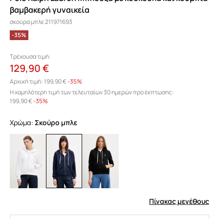
βαμβακερή γυναικεία
σκούρα μπλε 211971693
-35%
Τρέχουσα τιμή:
129,90 €
Αρχική τιμή:
199,90 €
-35%
Η χαμηλότερη τιμή των τελευταίων 30 ημερών προ έκπτωσης:
199,90 €
 -35%
Χρώμα:
σκούρο μπλε
Πίνακας μεγέθους