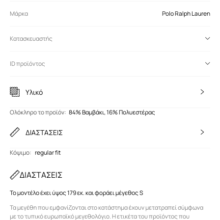
Μάρκα
Polo Ralph Lauren
Κατασκευαστής
ID προϊόντος
Υλικό
Ολόκληρο το προϊόν
:
84% Βαμβάκι, 16% Πολυεστέρας
ΔΙΑΣΤΑΣΕΙΣ
Κόψιμο
:
regular fit
ΔΙΑΣΤΑΣΕΙΣ
Το μοντέλο έχει ύψος 179 εκ. και φοράει μέγεθος S
Τα μεγέθη που εμφανίζονται στο κατάστημα έχουν μετατραπεί σύμφωνα
με το τυπικό ευρωπαϊκό μεγεθολόγιο. Η ετικέτα του προϊόντος που