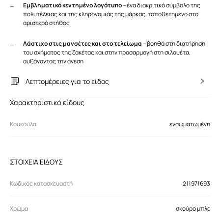
Εμβληματικό κεντημένο λογότυπο
– ένα διακριτικό σύμβολο της
πολυτέλειας και της κληρονομιάς της μάρκας, τοποθετημένο στο
αριστερό στήθος
Λάστιχο στις μανσέτες και στο τελείωμα
– βοηθά στη διατήρηση
του σχήματος της ζακέτας και στην προσαρμογή στη σιλουέτα,
αυξάνοντας την άνεση
Λεπτομέρειες για το είδος
Χαρακτηριστικά είδους
Κουκούλα
ενσωματωμένη
ΣΤΟΙΧΕΙΑ ΕΙΔΟΥΣ
Κωδικός κατασκευαστή
211971693
Χρώμα
σκούρο μπλε