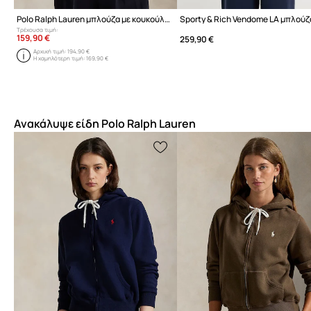
Polo Ralph Lauren μπλούζα με κουκούλα και κουμπιά με βαμβάκι Γυναικεία
Τρέχουσα τιμή:
159,90 €
259,90 €
Αρχική τιμή:
194,90 €
Η χαμηλότερη τιμή:
169,90 €
Ανακάλυψε είδη Polo Ralph Lauren