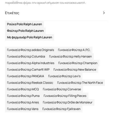
παραδόθηκε φέρει την αρχική σήμανση του κατασκευαστή.
Ετικέτες
Ρούχα Polo Ralph Lauren
Φούτερ Polo Ralph Lauren
Με φερμουάρ Polo Ralph Lauren
Γυναικεία Φούτερ adidas Originals
Γυναικεία Φούτερ A.P.C.
Γυναικεία Φούτερ Columbia
Γυναικεία Φούτερ Helly Hansen
Γυναικεία Φούτερ Alpha Industries
Γυναικεία Φούτερ Champion
Γυναικεία Φούτερ Carhartt WIP
Γυναικεία Φούτερ New Balance
Γυναικεία Φούτερ PANGAIA
Γυναικεία Φούτερ Levi's
Γυναικεία Φούτερ Reebok Classic
Γυναικεία Φούτερ The North Face
Γυναικεία Φούτερ MCQ
Γυναικεία Φούτερ Converse
Γυναικεία Φούτερ Puma
Γυναικεία Φούτερ Filling Pieces
Γυναικεία Φούτερ Aries
Γυναικεία Φούτερ Drôle de Monsieur
Γυναικεία Φούτερ Vans
Γυναικεία Φούτερ Fjallraven