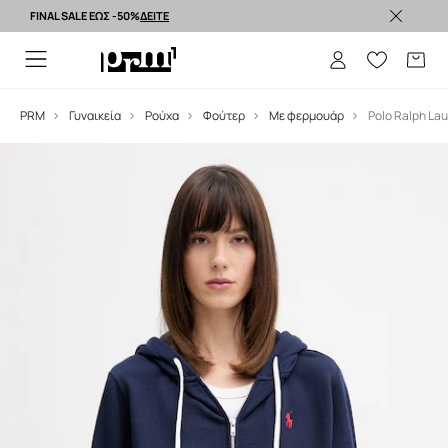
FINAL SALE ΕΩΣ -50%
ΔΕΙΤΕ
Premium brands >
PRM
Γυναικεία
Ρούχα
Φούτερ
Με φερμουάρ