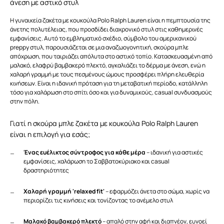
άνεση με αστικό στυλ
Η γυναικεία ζακέτα με κουκούλα Polo Ralph Lauren είναι η πεμπτουσία της
άνετης πολυτέλειας, που προσδίδει διαχρονικό στυλ στις καθημερινές
εμφανίσεις. Αυτό το εμβληματικό σχέδιο, σύμβολο του αμερικανικού
preppy στυλ, παρουσιάζεται σε μια αναζωογονητική, σκούρα μπλε
απόχρωση, που ταιριάζει απόλυτα στο αστικό τοπίο. Κατασκευασμένη από
μαλακό, ελαφρύ βαμβακερό πλεκτό, αγκαλιάζει το δέρμα με άνεση, ενώ η
χαλαρή γραμμή με τους πεσμένους ώμους προσφέρει πλήρη ελευθερία
κινήσεων. Είναι η ιδανική πρόταση για τη μεταβατική περίοδο, κατάλληλη
τόσο για χαλάρωση στο σπίτι όσο και για δυναμικούς, casual συνδυασμούς
στην πόλη.
Γιατί η σκούρα μπλε ζακέτα με κουκούλα Polo Ralph Lauren
είναι η επιλογή για εσάς;
Ένας ευέλικτος σύντροφος για κάθε μέρα
– ιδανική για αστικές
εμφανίσεις, χαλάρωση το Σαββατοκύριακο και casual
δραστηριότητες
Χαλαρή γραμμή 'relaxed fit'
– εφαρμόζει άνετα στο σώμα, χωρίς να
περιορίζει τις κινήσεις και τονίζοντας το ανέμελο στυλ
Μαλακό βαμβακερό πλεκτό
– απαλό στην αφή και διαπνέον, ευνοεί