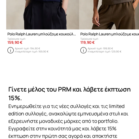
Polo Ralph Lauren μπλούζα με κουκούλα και κουμπιά με βαμβάκι Γυναικεία
Τρέχουσα τιμή:
Τρέχουσα τιμή:
159,90 €
119,90 €
Αρχική τιμή:
194,90 €
Αρχική τιμή:
199,90 €
Η χαμηλότερη τιμή:
169,90 €
Η χαμηλότερη τιμή:
129,90 €
Γίνετε μέλος του PRM και λάβετε έκπτωση
15%.
Ενημερωθείτε για τις νέες συλλογές και τις limited
edition συλλογές, ανακαλύψτε εμπνευσμένα στυλ και
εξερευνήστε μοναδικές μάρκες από το portfolio.
Εγγραφείτε στην κοινότητά μας και λάβετε 15%
έκπτωση στην πρώτη σας αγορά και αποκτήστε