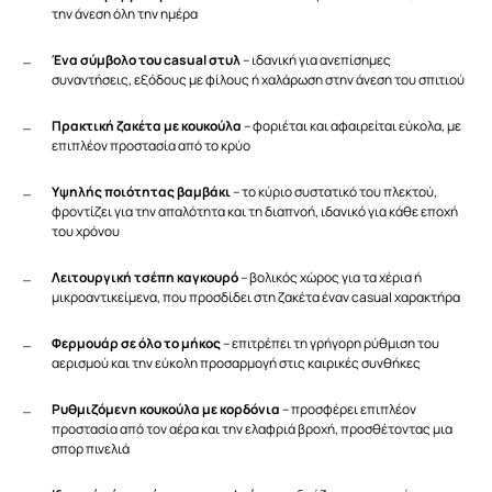
την άνεση όλη την ημέρα
Ένα σύμβολο του casual στυλ
– ιδανική για ανεπίσημες
συναντήσεις, εξόδους με φίλους ή χαλάρωση στην άνεση του σπιτιού
Πρακτική ζακέτα με κουκούλα
– φοριέται και αφαιρείται εύκολα, με
επιπλέον προστασία από το κρύο
Υψηλής ποιότητας βαμβάκι
– το κύριο συστατικό του πλεκτού,
φροντίζει για την απαλότητα και τη διαπνοή, ιδανικό για κάθε εποχή
του χρόνου
Λειτουργική τσέπη καγκουρό
– βολικός χώρος για τα χέρια ή
μικροαντικείμενα, που προσδίδει στη ζακέτα έναν casual χαρακτήρα
Φερμουάρ σε όλο το μήκος
– επιτρέπει τη γρήγορη ρύθμιση του
αερισμού και την εύκολη προσαρμογή στις καιρικές συνθήκες
Ρυθμιζόμενη κουκούλα με κορδόνια
– προσφέρει επιπλέον
προστασία από τον αέρα και την ελαφριά βροχή, προσθέτοντας μια
σπορ πινελιά