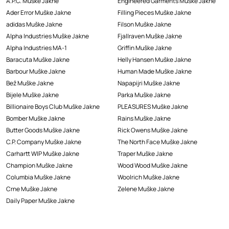
A.P.C. Muške Jakne
Engineered Garments Muške Jakne
Ader Error Muške Jakne
Filling Pieces Muške Jakne
adidas Muške Jakne
Filson Muške Jakne
Alpha Industries Muške Jakne
Fjallraven Muške Jakne
Alpha Industries MA-1
Griffin Muške Jakne
Baracuta Muške Jakne
Helly Hansen Muške Jakne
Barbour Muške Jakne
Human Made Muške Jakne
Bež Muške Jakne
Napapijri Muške Jakne
Bijele Muške Jakne
Parka Muške Jakne
Billionaire Boys Club Muške Jakne
PLEASURES Muške Jakne
Bomber Muške Jakne
Rains Muške Jakne
Butter Goods Muške Jakne
Rick Owens Muške Jakne
C.P. Company Muške Jakne
The North Face Muške Jakne
Carhartt WIP Muške Jakne
Traper Muške Jakne
Champion Muške Jakne
Wood Wood Muške Jakne
Columbia Muške Jakne
Woolrich Muške Jakne
Crne Muške Jakne
Zelene Muške Jakne
Daily Paper Muške Jakne