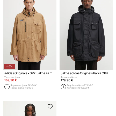
-10%
adidas Originals x SPZL jakna za muškarce
Jakna adidas Originals Parka CPH JKT
Trenutna cijena:
Trenutna cijena:
169,90 €
179,90 €
Regularna cijena:
249,90 €
Regularna cijena:
279,90 €
Najniža cijena:
189,90 €
Najniža cijena:
129,90 €