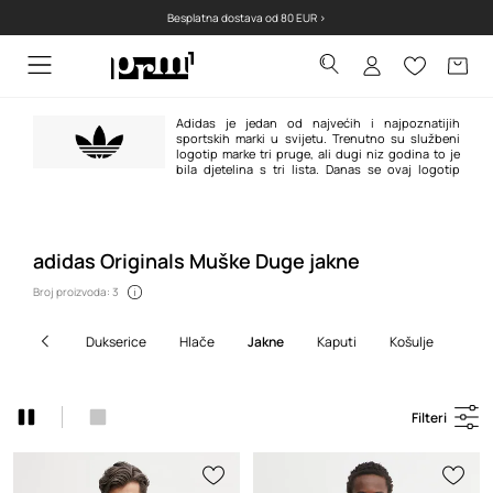
Besplatna dostava od 80 EUR >
Adidas je jedan od najvećih i najpoznatijih
sportskih marki u svijetu. Trenutno su službeni
logotip marke tri pruge, ali dugi niz godina to je
bila djetelina s tri lista. Danas se ovaj logotip
pojavljuje na proizvodima adidas Originals linije u retro atmosferi i odnose
se na najpoznatije modele marke stvorene između 1940-ih i 1980-ih.
adidas Originals Muške Duge jakne
Broj proizvoda: 3
dukserice
hlače
jakne
kaputi
košulje
kra
Filteri