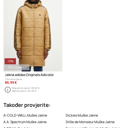
-17%
-5% u košarici*
Jakna adidas Originals Adicolor
Trenutna cijena:
86,99 €
Regularna cijena:
139,90 €
Najniža cijena:
104,90 €
Također provjerite:
A-COLD-WALL Muške Jakne
Dickies Muške Jakne
A.A. Spectrum Muške Jakne
Drôle de Monsieur Muške Jakne