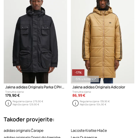
-17%
-5% u košarici*
Jakna adidas Originals Parka CPH JKT
Jakna adidas Originals Adicolor
Trenutna cijena:
Trenutna cijena:
179,90 €
86,99 €
Regularna cijena:
279,90 €
Regularna cijena:
139,90 €
Najniža cijena:
129,90 €
Najniža cijena:
104,90 €
Također provjerite:
adidas originals Čarape
Lacoste Kratke Hlače
adidas originals Gornji dio trenirke
Levis Dukserice