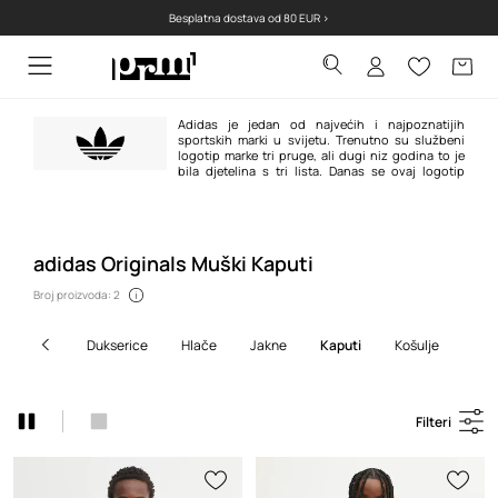
Besplatna dostava od 80 EUR >
Adidas je jedan od najvećih i najpoznatijih
sportskih marki u svijetu. Trenutno su službeni
logotip marke tri pruge, ali dugi niz godina to je
bila djetelina s tri lista. Danas se ovaj logotip
pojavljuje na proizvodima adidas Originals linije u retro atmosferi i odnose
se na najpoznatije modele marke stvorene između 1940-ih i 1980-ih.
adidas Originals Muški Kaputi
Broj proizvoda: 2
dukserice
hlače
jakne
kaputi
košulje
kra
Filteri