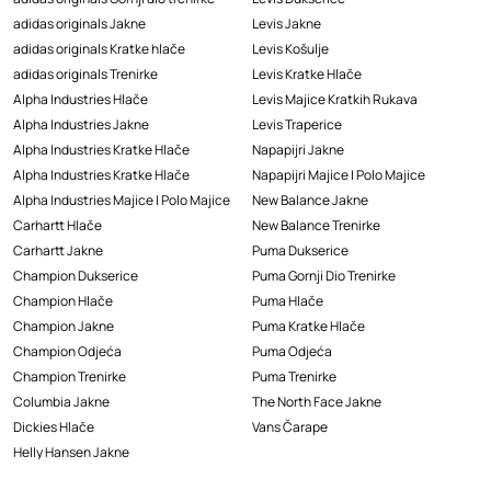
adidas originals Jakne
Levis Jakne
adidas originals Kratke hlače
Levis Košulje
adidas originals Trenirke
Levis Kratke Hlače
Alpha Industries Hlače
Levis Majice Kratkih Rukava
Alpha Industries Jakne
Levis Traperice
Alpha Industries Kratke Hlače
Napapijri Jakne
Alpha Industries Kratke Hlače
Napapijri Majice I Polo Majice
Alpha Industries Majice I Polo Majice
New Balance Jakne
Carhartt Hlače
New Balance Trenirke
Carhartt Jakne
Puma Dukserice
Champion Dukserice
Puma Gornji Dio Trenirke
Champion Hlače
Puma Hlače
Champion Jakne
Puma Kratke Hlače
Champion Odjeća
Puma Odjeća
Champion Trenirke
Puma Trenirke
Columbia Jakne
The North Face Jakne
Dickies Hlače
Vans Čarape
Helly Hansen Jakne