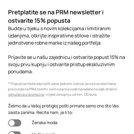
Pretplatite se na PRM newsletter i
ostvarite 15% popusta
Budite u tijeku s novim kolekcijama i limitiranim
izdanjima, otkrijte inspirativne stilove i istražite
jedinstvene robne marke iz našeg portfelja.
Prijavite se u našu zajednicu i ostvarite popust 15% na
svoju prvu kupnju i ostvarite pristup ekskluzivnim
ponudama.
**Popust se može iskoristiti samo jednom, odnosi se na sve nesnižene
proizvode na PRM.com/hr, osim na proizvode navedene na web stranici:
isključenja iz promocije
i vrijedi za kupnju od min. 120 eura.
Želimo da u Vašoj pristigloj pošti primate samo ono što Vas
zaista zanima. Recite nam, je li to:
Ženska moda