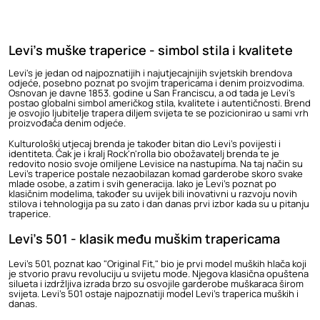
Levi's muške traperice - simbol stila i kvalitete
Levi's
je jedan od najpoznatijih i najutjecajnijih svjetskih brendova
odjeće, posebno poznat po svojim trapericama i denim proizvodima.
Osnovan je davne 1853. godine u San Franciscu, a od tada je Levi's
postao globalni simbol američkog stila, kvalitete i autentičnosti. Brend
je osvojio ljubitelje trapera diljem svijeta te se pozicionirao u sami vrh
proizvođača denim odjeće.
Kulturološki utjecaj brenda je također bitan dio Levi's povijesti i
identiteta. Čak je i kralj Rock'n'rolla bio obožavatelj brenda te je
redovito nosio svoje omiljene Levisice na nastupima. Na taj način su
Levi's traperice postale nezaobilazan komad garderobe skoro svake
mlade osobe, a zatim i svih generacija. Iako je Levi's poznat po
klasičnim modelima, također su uvijek bili inovativni u razvoju novih
stilova i tehnologija pa su zato i dan danas prvi izbor kada su u pitanju
traperice.
Levi's 501 - klasik među muškim trapericama
Levi's 501
, poznat kao "Original Fit," bio je prvi model
muških hlača
koji
je stvorio pravu revoluciju u svijetu mode. Njegova klasična opuštena
silueta i izdržljiva izrada brzo su osvojile garderobe muškaraca širom
svijeta. Levi's 501 ostaje najpoznatiji model Levi's traperica muških i
danas.