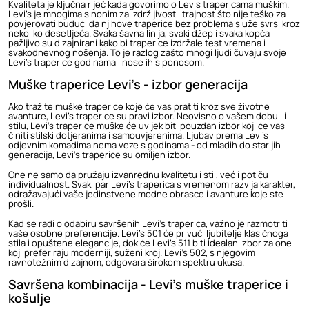
Kvaliteta je ključna riječ kada govorimo o Levis trapericama muškim.
Levi's je mnogima sinonim za izdržljivost i trajnost što nije teško za
povjerovati budući da njihove traperice bez problema služe svrsi kroz
nekoliko desetljeća. Svaka šavna linija, svaki džep i svaka kopča
pažljivo su dizajnirani kako bi traperice izdržale test vremena i
svakodnevnog nošenja. To je razlog zašto mnogi ljudi čuvaju svoje
Levi's traperice godinama i nose ih s ponosom.
Muške traperice Levi's - izbor generacija
Ako tražite
muške traperice
koje će vas pratiti kroz sve životne
avanture, Levi's traperice su pravi izbor. Neovisno o vašem dobu ili
stilu, Levi's traperice muške će uvijek biti pouzdan izbor koji će vas
činiti stilski dotjeranima i samouvjerenima. Ljubav prema Levi's
odjevnim komadima nema veze s godinama - od mladih do starijih
generacija, Levi's traperice su omiljen izbor.
One ne samo da pružaju izvanrednu kvalitetu i stil, već i potiču
individualnost. Svaki par Levi's traperica s vremenom razvija karakter,
odražavajući vaše jedinstvene modne obrasce i avanture koje ste
prošli.
Kad se radi o odabiru savršenih Levi's traperica, važno je razmotriti
vaše osobne preferencije. Levi's 501 će privući ljubitelje klasičnoga
stila i opuštene elegancije, dok će
Levi's 511
biti idealan izbor za one
koji preferiraju moderniji, suženi kroj.
Levi's 502
, s njegovim
ravnotežnim dizajnom, odgovara širokom spektru ukusa.
Savršena kombinacija - Levi's muške traperice i
košulje