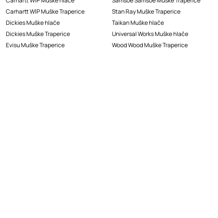
Carhartt WIP Muške hlače
Samsoe Samsoe Muške Traperice
Carhartt WIP Muške Traperice
Stan Ray Muške Traperice
Dickies Muške hlače
Taikan Muške hlače
Dickies Muške Traperice
Universal Works Muške hlače
Evisu Muške Traperice
Wood Wood Muške Traperice