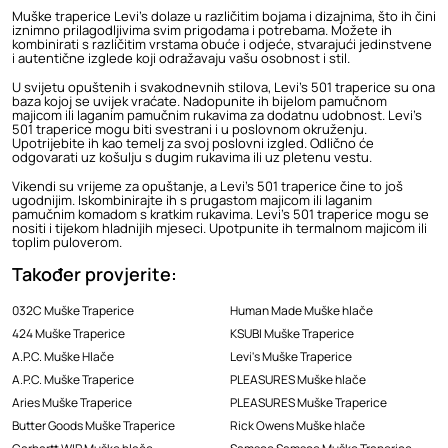
Muške traperice Levi's dolaze u različitim bojama i dizajnima, što ih čini
iznimno prilagodljivima svim prigodama i potrebama. Možete ih
kombinirati s različitim vrstama obuće i odjeće, stvarajući jedinstvene
i autentične izglede koji odražavaju vašu osobnost i stil.
U svijetu opuštenih i svakodnevnih stilova, Levi's 501 traperice su ona
baza kojoj se uvijek vraćate. Nadopunite ih bijelom pamučnom
majicom ili laganim pamučnim rukavima za dodatnu udobnost. Levi's
501 traperice mogu biti svestrani i u poslovnom okruženju.
Upotrijebite ih kao temelj za svoj poslovni izgled. Odlično će
odgovarati uz košulju s dugim rukavima ili uz pletenu vestu.
Vikendi su vrijeme za opuštanje, a Levi's 501 traperice čine to još
ugodnijim. Iskombinirajte ih s prugastom majicom ili laganim
pamučnim komadom s kratkim rukavima. Levi's 501 traperice mogu se
nositi i tijekom hladnijih mjeseci. Upotpunite ih termalnom majicom ili
toplim puloverom.
Također provjerite:
032C Muške Traperice
Human Made Muške hlače
424 Muške Traperice
KSUBI Muške Traperice
A.P.C. Muške Hlače
Levi's Muške Traperice
A.P.C. Muške Traperice
PLEASURES Muške hlače
Aries Muške Traperice
PLEASURES Muške Traperice
Butter Goods Muške Traperice
Rick Owens Muške hlače