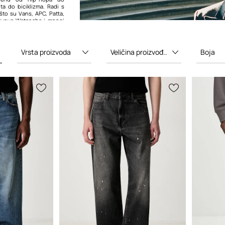
ita do biciklizma. Radi s
 što su
Vans
,
APC
, Patta,
Junya Watanabe i mnogi
Vrsta proizvoda
Veličina proizvođača
Boja