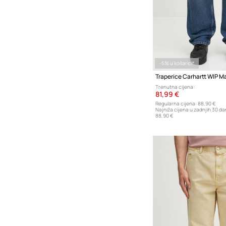
-5% u košarici*
Traperice Carhartt WIP M
Trenutna cijena:
81,99 €
Regularna cijena:
88,90 €
Najniža cijena u zadnjih 30 da
88,90 €