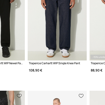
-15% u koša
Pamučne traperice Carhartt WIP Newel Pant
Traperice Carhartt WIP Single Knee Pant
Traperice 
108,90 €
88,90 €