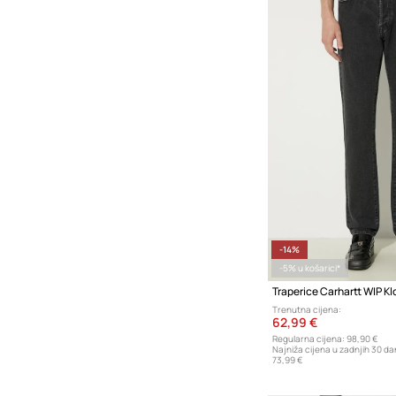
-14%
-5% u košarici*
Traperice Carhartt WIP Kl
Trenutna cijena:
62,99 €
Regularna cijena:
98,90 €
Najniža cijena u zadnjih 30 da
73,99 €