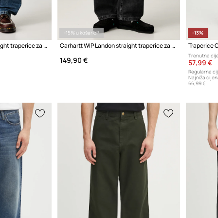
-15% u košarici*
-13%
Carhartt WIP Landon straight traperice za muškarce
Carhartt WIP Landon straight traperice za muškarce
Traperice 
Trenutna cij
149,90 €
57,99 €
Regularna ci
Najniža cijen
66,99 €