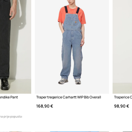
ondike Pant
Traper tregerice Carhartt WIP Bib Overall
Traperice 
168,90 €
98,90 €
na prije popusta: