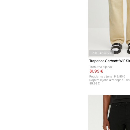
-5% u košarici*
Traperice Carhartt WIP S
Trenutna cijena:
81,99 €
Regularna cijena:
149,90 €
Najniža cijena u zadnjih 30 da
89,99 €