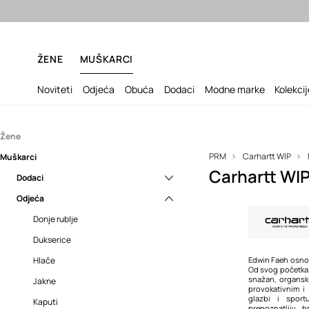
Besp
ŽENE
MUŠKARCI
Noviteti
Odjeća
Obuća
Dodaci
Modne marke
Kolekci
Žene
PRM
Carhartt WIP
Muškarci
Dodaci
Carhartt WI
Odjeća
Dodaci
Gadgeti i dodaci
Odjeća
Kape i šeširi
Dukserice
Gadgeti i dodaci
Nakit
Haljine
Kape i šeširi
Donje rublje
Novčanici
Hlače
Nakit
Dukserice
Remeni
Jakne
Novčanici
Hlače
Edwin Faeh osnov
Od svog početka,
snažan, organsk
Ruksaci
Košulje
Remeni
Jakne
provokativnim 
glazbi i sport
Šalovi
Kratke hlače
Ruksaci
Kaputi
prepoznatljiv