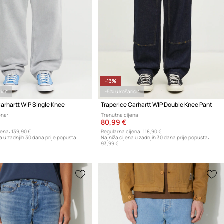
-13%
ici*
-5% u košarici*
Carhartt WIP Single Knee
Traperice Carhartt WIP Double Knee Pant
ena:
Trenutna cijena:
80,99 €
jena:
139,90 €
Regularna cijena:
118,90 €
a u zadnjih 30 dana prije popusta:
Najniža cijena u zadnjih 30 dana prije popusta:
93,99 €