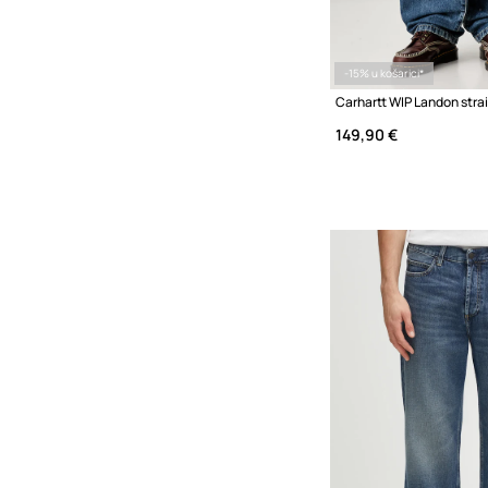
-15% u košarici*
149,90 €