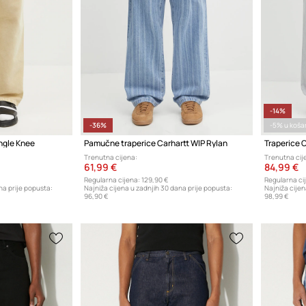
-14%
-36%
-5% u košar
ingle Knee
Pamučne traperice Carhartt WIP Rylan
Traperice 
Trenutna cijena:
Trenutna cij
61,99 €
84,99 €
Regularna cijena:
129,90 €
Regularna ci
na prije popusta:
Najniža cijena u zadnjih 30 dana prije popusta:
Najniža cijen
96,90 €
98,99 €