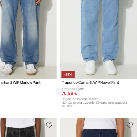
rici*
-28%
Carhartt WIP Marlow Pant
Traperice Carhartt WIP Newel Pant
Trenutna cijena:
70,99 €
Regularna cijena:
98,90 €
Najniža cijena u zadnjih 30 dana prije popusta:
98,90 €