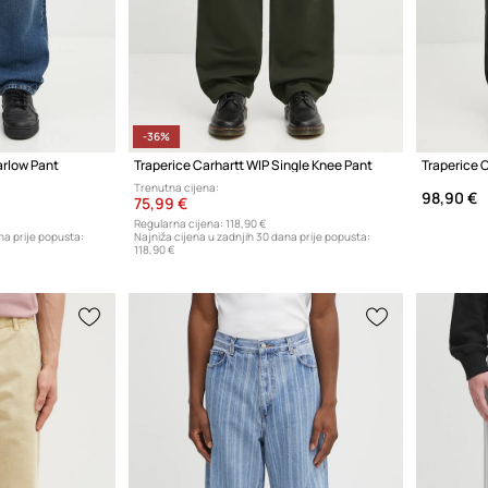
-36%
arlow Pant
Traperice Carhartt WIP Single Knee Pant
Traperice 
Trenutna cijena:
98,90 €
75,99 €
Regularna cijena:
118,90 €
na prije popusta:
Najniža cijena u zadnjih 30 dana prije popusta:
118,90 €