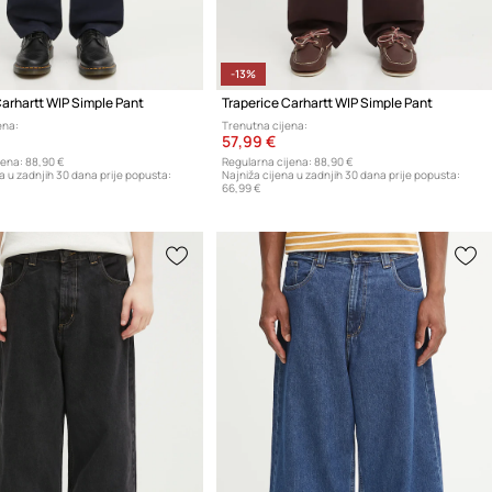
-13%
Carhartt WIP Simple Pant
Traperice Carhartt WIP Simple Pant
ena:
Trenutna cijena:
57,99 €
jena:
88,90 €
Regularna cijena:
88,90 €
a u zadnjih 30 dana prije popusta:
Najniža cijena u zadnjih 30 dana prije popusta:
66,99 €