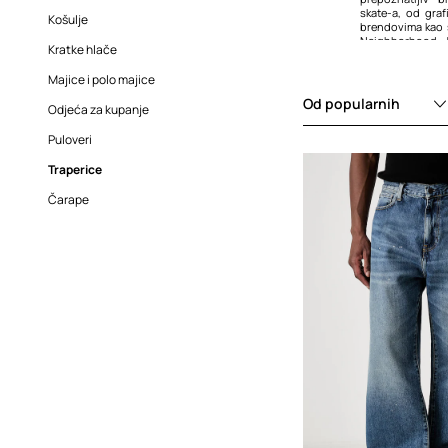
skate-a, od graf
Torbe
Majice i topovi
Šalovi
Košulje
brendovima kao
Neighborhood, 
Torbe oko struka
Puloveri
Torbe
Kratke hlače
drugi.
Ženske torbe
Suknje
Torbe oko struka
Majice i polo majice
Od popularnih
Traperice
Odjeća za kupanje
Čarape
Puloveri
Traperice
Čarape