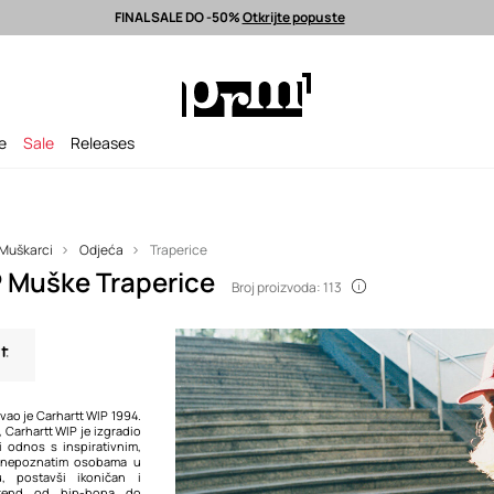
FINAL SALE DO -50%
Otkrijte popuste
latna dostava od 80 EUR >
Odabrane premium modne marke >
FINAL S
je
Sale
Releases
Muškarci
Odjeća
Traperice
P Muške Traperice
Broj proizvoda: 113
ao je Carhartt WIP 1994.
 Carhartt WIP je izgradio
i odnos s inspirativnim,
i nepoznatim osobama u
u, postavši ikoničan i
 brend od hip-hopa do