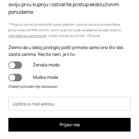
svoju prvu kupnju i ostvarite pristup ekskluzivnim
ponudama.
**Popust se može iskoristiti samo jednom, odnosi se na sve nesnižene
proizvode na PRM.com/hr, osim na proizvode navedene na web stranici:
isključenja iz promocije
i vrijedi za kupnju od min. 120 eura.
Želimo da u Vašoj pristigloj pošti primate samo ono što Vas
zaista zanima. Recite nam, je li to:
Ženska moda
Muška moda
Odabir ponude nije obavezan
Prijavi me