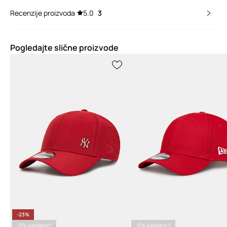
Recenzije proizvoda
5.0
3
Pogledajte slične proizvode
-23%
-5% u košarici*
-5% u košarici*