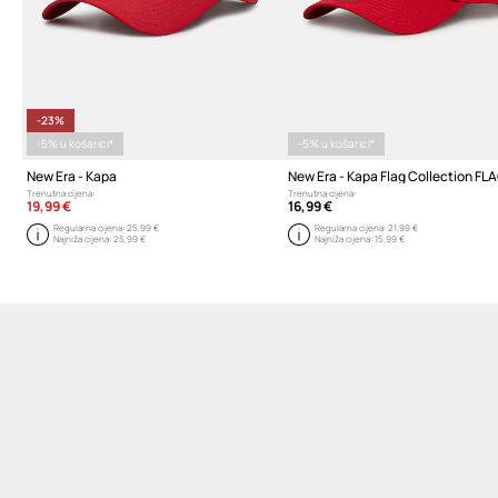
-23%
-5% u košarici*
-5% u košarici*
New Era - Kapa
New Era - Kapa Flag Collection FL
Trenutna cijena:
Trenutna cijena:
19,99 €
16,99 €
Regularna cijena:
25,99 €
Regularna cijena:
21,99 €
Najniža cijena:
25,99 €
Najniža cijena:
15,99 €