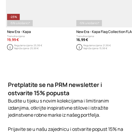
-23%
-5% u košarici*
-5% u košarici*
New Era - Kapa
New Era - Kapa Flag Collection FL
Trenutna cijena:
Trenutna cijena:
19,99 €
16,99 €
Regularna cijena:
25,99 €
Regularna cijena:
21,99 €
Najniža cijena:
25,99 €
Najniža cijena:
15,99 €
Pretplatite se na PRM newsletter i
ostvarite 15% popusta
Budite u tijeku s novim kolekcijama i limitiranim
izdanjima, otkrijte inspirativne stilove i istražite
jedinstvene robne marke iz našeg portfelja.
Prijavite se u našu zajednicu i ostvarite popust 15% na