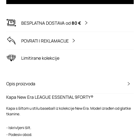
BESPLATNA DOSTAVA od
80 €
POVRATI I REKLAMACIJE
Limitirane kolekcije
Opis proizvoda
Kapa New Era LEAGUE ESSENTIAL 9FORTY®
Kapa s šiltom u stilu baseball iz kolekcije New Era. Model izrađen od glatke
tkanine.
- Iskrivljeni šilt.
- Podesiv obod.