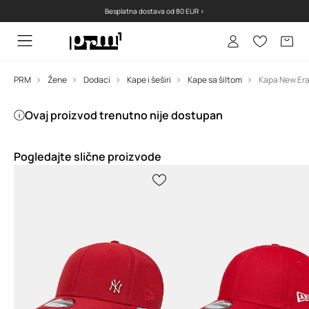
Besplatna dostava od 80 EUR >
PRM
Žene
Dodaci
Kape i šeširi
Kape sa šiltom
Ovaj proizvod trenutno nije dostupan
Pogledajte slične proizvode