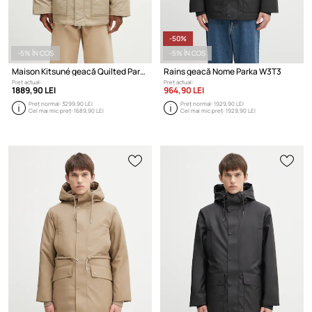
-50%
-5% ÎN COȘ
-5% ÎN COȘ
Maison Kitsuné geacă Quilted Parka
Rains geacă Nome Parka W3T3
Preț actual:
Preț actual:
1889,90 LEI
964,90 LEI
Preț normal:
3299,90 LEI
Preț normal:
1929,90 LEI
Cel mai mic preț:
1689,90 LEI
Cel mai mic preț:
1929,90 LEI