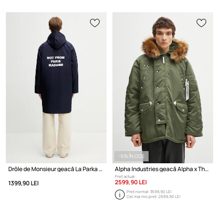
-5% ÎN COȘ
Drôle de Monsieur geacă La Parka Slogan
Alpha Industries geacă Alpha x Thug Club N-3B
Preț actual:
2599,90 LEI
1399,90 LEI
Preț normal:
3599,90 LEI
Cel mai mic preț:
2699,90 LEI