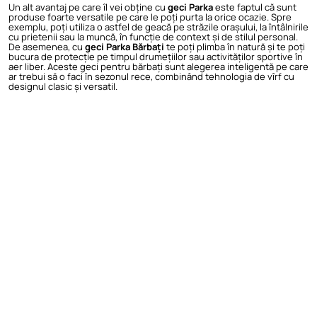
Un alt avantaj pe care îl vei obține cu
geci Parka
este faptul că sunt
produse foarte versatile pe care le poți purta la orice ocazie. Spre
exemplu, poți utiliza o astfel de geacă pe străzile orașului, la întâlnirile
cu prietenii sau la muncă, în funcție de context și de stilul personal.
De asemenea, cu
geci Parka Bărbați
te poți plimba în natură și te poți
bucura de protecție pe timpul drumețiilor sau activităților sportive în
aer liber. Aceste geci pentru bărbați sunt alegerea inteligentă pe care
ar trebui să o faci în sezonul rece, combinând tehnologia de vîrf cu
designul clasic și versatil.