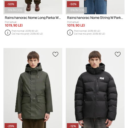
-50%
-50%
-5% ÎN COȘ
-5% ÎN COȘ
Rains hanorac Nome Long Parka W3T3
Rains hanorac Nome String W Parka W3T3
Preț actual:
Preț actual:
1019,90 LEI
1019,90 LEI
Preț normal:
2039,90 LEI
Preț normal:
2039,90 LEI
Cel mai mic preț:
2039,90 LEI
Cel mai mic preț:
2039,90 LEI
-29%
-12%