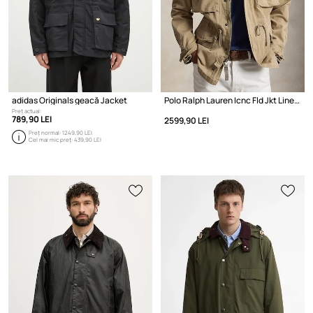
adidas Originals geacă Jacket
Polo Ralph Lauren Icnc Fld Jkt Lined Field geacă de tranziție din bumbac pentru bărbați
Preț actual:
789,90 LEI
2599,90 LEI
Preț normal:
1249,90 LEI
Cel mai mic preț:
439,90 LEI