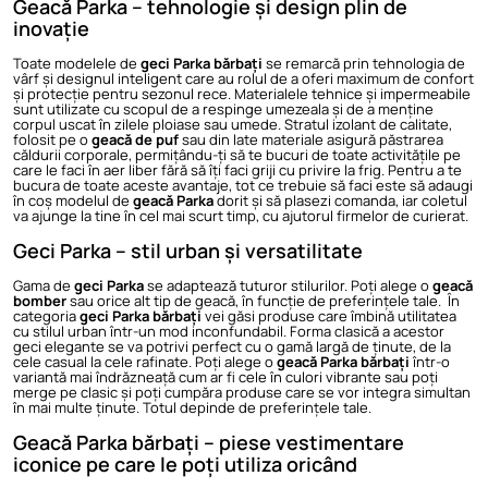
Geacă Parka – tehnologie și design plin de
inovație
Toate modelele de
geci Parka bărbați
se remarcă prin tehnologia de
vârf și designul inteligent care au rolul de a oferi maximum de confort
și protecție pentru sezonul rece. Materialele tehnice și impermeabile
sunt utilizate cu scopul de a respinge umezeala și de a menține
corpul uscat în zilele ploiase sau umede. Stratul izolant de calitate,
folosit pe o
geacă de puf
sau din late materiale asigură păstrarea
căldurii corporale, permițându-ți să te bucuri de toate activitățile pe
care le faci în aer liber fără să îți faci griji cu privire la frig. Pentru a te
bucura de toate aceste avantaje, tot ce trebuie să faci este să adaugi
în coș modelul de
geacă Parka
dorit și să plasezi comanda, iar coletul
va ajunge la tine în cel mai scurt timp, cu ajutorul firmelor de curierat.
Geci Parka – stil urban și versatilitate
Gama de
geci Parka
se adaptează tuturor stilurilor. Poți alege o
geacă
bomber
sau orice alt tip de geacă, în funcție de preferințele tale. În
categoria
geci Parka bărbați
vei găsi produse care îmbină utilitatea
cu stilul urban într-un mod inconfundabil. Forma clasică a acestor
geci elegante se va potrivi perfect cu o gamă largă de ținute, de la
cele casual la cele rafinate. Poți alege o
geacă Parka bărbați
într-o
variantă mai îndrăzneață cum ar fi cele în culori vibrante sau poți
merge pe clasic și poți cumpăra produse care se vor integra simultan
în mai multe ținute. Totul depinde de preferințele tale.
Geacă Parka bărbați – piese vestimentare
iconice pe care le poți utiliza oricând