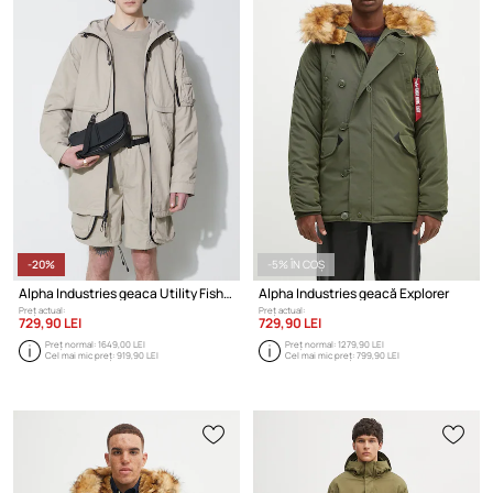
-20%
-5% ÎN COȘ
Alpha Industries geaca Utility Fishtail UV
Alpha Industries geacă Explorer
Preț actual:
Preț actual:
729,90 LEI
729,90 LEI
Preț normal:
1649,00 LEI
Preț normal:
1279,90 LEI
Cel mai mic preț:
919,90 LEI
Cel mai mic preț:
799,90 LEI