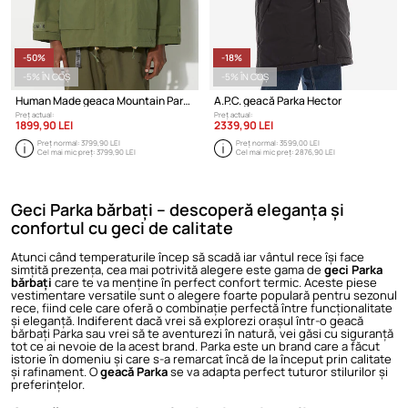
-50%
-18%
-5% ÎN COȘ
-5% ÎN COȘ
Human Made geaca Mountain Parka
A.P.C. geacă Parka Hector
Preț actual:
Preț actual:
1899,90 LEI
2339,90 LEI
Preț normal:
3799,90 LEI
Preț normal:
3599,00 LEI
Cel mai mic preț:
3799,90 LEI
Cel mai mic preț:
2876,90 LEI
Geci Parka bărbați – descoperă eleganța și
confortul cu geci de calitate
Atunci când temperaturile încep să scadă iar vântul rece își face
simțită prezența, cea mai potrivită alegere este gama de
geci Parka
bărbați
care te va menține în perfect confort termic. Aceste piese
vestimentare versatile sunt o alegere foarte populară pentru sezonul
rece, fiind cele care oferă o combinație perfectă între funcționalitate
și eleganță. Indiferent dacă vrei să explorezi orașul într-o
geacă
bărbați
Parka sau vrei să te aventurezi în natură, vei găsi cu siguranță
tot ce ai nevoie de la acest brand. Parka este un brand care a făcut
istorie în domeniu și care s-a remarcat încă de la început prin calitate
și rafinament. O
geacă Parka
se va adapta perfect tuturor stilurilor și
preferințelor.