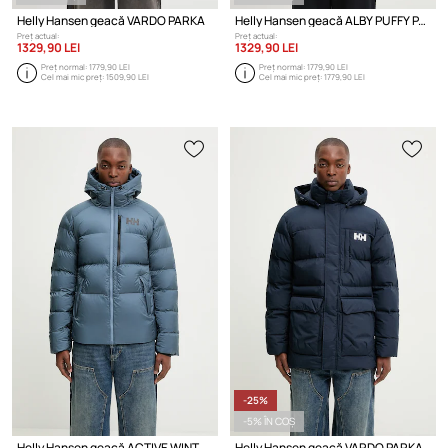
Helly Hansen geacă VARDO PARKA
Helly Hansen geacă ALBY PUFFY PARKA
Preț actual:
Preț actual:
1329,90 LEI
1329,90 LEI
Preț normal:
1779,90 LEI
Preț normal:
1779,90 LEI
Cel mai mic preț:
1509,90 LEI
Cel mai mic preț:
1779,90 LEI
-25%
-5% ÎN COȘ
Helly Hansen geacă ACTIVE WINTER PARKA
Helly Hansen geacă VARDO PARKA