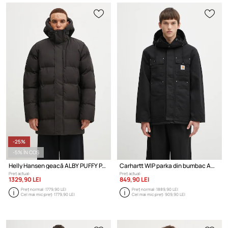
-25%
-5% ÎN COȘ
Helly Hansen geacă ALBY PUFFY PARKA
Carhartt WIP parka din bumbac Ambel Coat
Preț actual:
Preț actual:
1329,90 LEI
849,90 LEI
Preț normal:
1779,90 LEI
Preț normal:
1889,90 LEI
Cel mai mic preț:
1779,90 LEI
Cel mai mic preț:
909,90 LEI