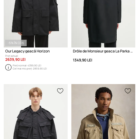
-5% ÎN COȘ
Our Legacy geacă Horizon
Drôle de Monsieur geaca La Parka Slogan
Preț actual:
2639,90 LEI
1349,90 LEI
Preț normal:
4399,90 LEI
Cel mai mic preț:
2859,90 LEI