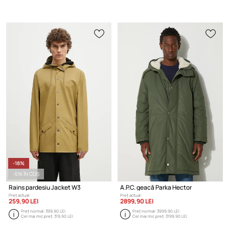
-18%
-5% ÎN COȘ
Rains pardesiu Jacket W3
A.P.C. geacă Parka Hector
Preț actual:
Preț actual:
259,90 LEI
2899,90 LEI
Preț normal:
399,90 LEI
Preț normal:
3999,90 LEI
Cel mai mic preț:
319,90 LEI
Cel mai mic preț:
3199,90 LEI