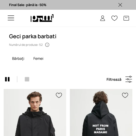
Final Sale: până la -50%
Produse originale >
Geci parka barbati
Numărul de produse: 52
bărbaţi
femei
Filtrează