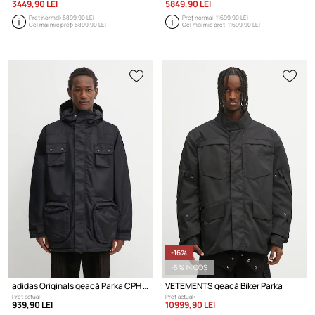
3449,90 LEI
5849,90 LEI
Preț normal:
6899,90 LEI
Preț normal:
11699,90 LEI
Cel mai mic preț:
6899,90 LEI
Cel mai mic preț:
11699,90 LEI
-16%
-5% ÎN COȘ
adidas Originals geacă Parka CPH JKT
VETEMENTS geacă Biker Parka
Preț actual:
Preț actual:
939,90 LEI
10999,90 LEI