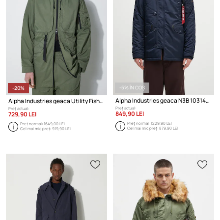
-5% ÎN COȘ
-20%
Alpha Industries geaca N3B 103141 07
Alpha Industries geaca Utility Fishtail UV
Preț actual:
Preț actual:
849,90 LEI
729,90 LEI
Preț normal:
1229,90 LEI
Preț normal:
1649,00 LEI
Cel mai mic preț:
879,90 LEI
Cel mai mic preț:
919,90 LEI