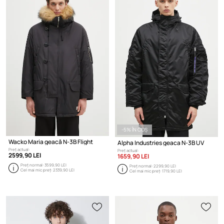
-5% ÎN COȘ
Wacko Maria geacă N-3B Flight
Alpha Industries geaca N-3B UV
Preț actual:
Preț actual:
2599,90 LEI
1659,90 LEI
Preț normal:
3599,90 LEI
Preț normal:
2299,90 LEI
Cel mai mic preț:
2339,90 LEI
Cel mai mic preț:
1719,90 LEI