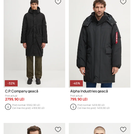
-32%
-45%
C.P. Company geacă
Alpha Industries geacă
Preț actual:
Preț actual:
2799,90 LEI
799,90 LEI
Preț normal:
5562,90 LEI
Preț normal:
1459,90 LEI
Cel mai mic preț:
4169,90 LEI
Cel mai mic preț:
1459,90 LEI