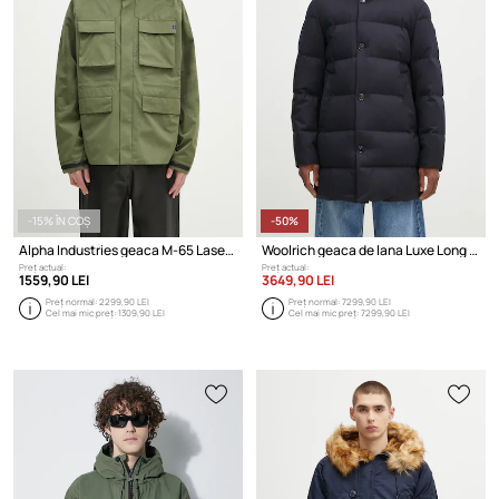
-15% ÎN COȘ
-50%
Alpha Industries geaca M-65 Laser Cut Field Coat
Woolrich geaca de lana Luxe Long Parka
Preț actual:
Preț actual:
1559,90 LEI
3649,90 LEI
Preț normal:
2299,90 LEI
Preț normal:
7299,90 LEI
Cel mai mic preț:
1309,90 LEI
Cel mai mic preț:
7299,90 LEI