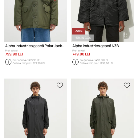
-50%
-5% ÎN COȘ
Alpha Industries geacă Polar Jacket
Alpha Industries geacă N3B
Preț actual:
Preț actual:
799,90 LEI
749,90 LEI
Preț normal:
1369,90 LEI
Preț normal:
1499,90 LEI
Cel mai mic preț:
879,90 LEI
Cel mai mic preț:
1499,90 LEI