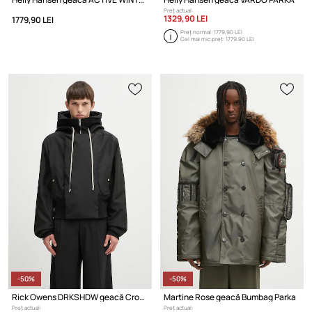
Preț actual:
1329,90 LEI
1779,90 LEI
Preț normal:
1779,90 LEI
Cel mai mic preț:
1779,90 LEI
-50%
-50%
Rick Owens DRKSHDW geacă Cropped Alice Parka
Martine Rose geacă Bumbag Parka
Preț actual:
Preț actual: