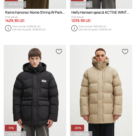
-5% ÎN COȘ
-5% ÎN COȘ
Rains hanorac Nome String W Parka W3T3
Helly Hansen geacă ACTIVE WINTER PARKA
Preț actual:
Preț actual:
1429,90 LEI
1239,90 LEI
Preț normal:
2039,90 LEI
Preț normal:
1659,90 LEI
Cel mai mic preț:
2039,90 LEI
Cel mai mic preț:
1409,90 LEI
-11%
-25%
-5% ÎN COȘ
-5% ÎN COȘ