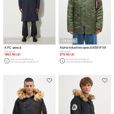
-5% ÎN COȘ
-5% ÎN COȘ
A.P.C. geacă
Alpha Industries geacă N3B VF 59
Preț actual:
Preț actual:
1863,90 LEI
879,90 LEI
Preț normal:
3099,00 LEI
Preț normal:
1249,90 LEI
Cel mai mic preț:
2009,00 LEI
Cel mai mic preț:
899,90 LEI