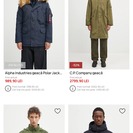
-5% ÎN COȘ
-32%
Alpha Industries geacă Polar Jacket
C.P. Company geacă
Preț actual:
Preț actual:
989,90 LEI
2799,90 LEI
Preț normal:
1339,90 LEI
Preț normal:
5562,90 LEI
Cel mai mic preț:
1009,90 LEI
Cel mai mic preț:
4169,90 LEI