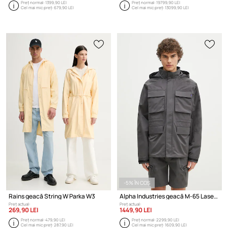
Preț normal:
1399,90 LEI
Preț normal:
19799,90 LEI
Cel mai mic preț:
679,90 LEI
Cel mai mic preț:
13099,90 LEI
-5% ÎN COȘ
Rains geacă String W Parka W3
Alpha Industries geacă M-65 Laser Cut Field Coat
Preț actual:
Preț actual:
269,90 LEI
1449,90 LEI
Preț normal:
479,90 LEI
Preț normal:
2299,90 LEI
Cel mai mic preț:
287,90 LEI
Cel mai mic preț:
1609,90 LEI