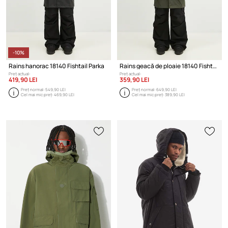
-10%
Rains hanorac 18140 Fishtail Parka
Rains geacă de ploaie 18140 Fishtail Parka
Preț actual:
Preț actual:
419,90 LEI
359,90 LEI
Preț normal:
549,90 LEI
Preț normal:
649,90 LEI
Cel mai mic preț:
469,90 LEI
Cel mai mic preț:
389,90 LEI