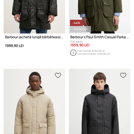
-44%
-5% ÎN COȘ
Barbour jachetă lungă bărbătească din bumbac
Barbour x Paul Smith Casual Parka bărbătească
Preț actual:
1559,90 LEI
1999,90 LEI
Preț normal:
2799,90 LEI
Cel mai mic preț:
2799,90 LEI