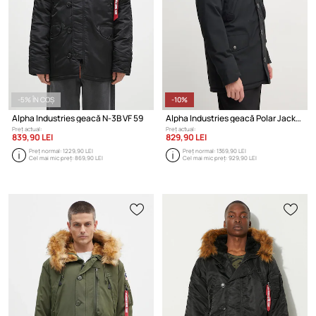
-5% ÎN COȘ
-10%
Alpha Industries geacă N-3B VF 59
Alpha Industries geacă Polar Jacket
Preț actual:
Preț actual:
839,90 LEI
829,90 LEI
Preț normal:
1229,90 LEI
Preț normal:
1369,90 LEI
Cel mai mic preț:
869,90 LEI
Cel mai mic preț:
929,90 LEI