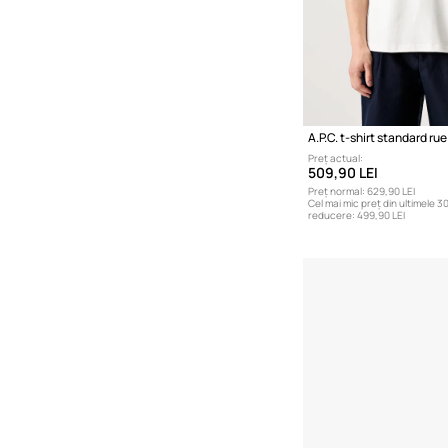
Preț actual:
509,90 LEI
Preț normal:
629,90 LEI
Cel mai mic preț din ultimele 30
reducere:
499,90 LEI