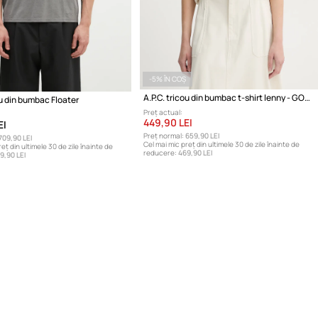
-5% ÎN COȘ
A.P.C. tricou din bumbac t-shirt lenny - GOTS
ou din bumbac Floater
Preț actual:
449,90 LEI
EI
Preț normal:
659,90 LEI
709,90 LEI
Cel mai mic preț din ultimele 30 de zile înainte de
eț din ultimele 30 de zile înainte de
reducere:
469,90 LEI
9,90 LEI