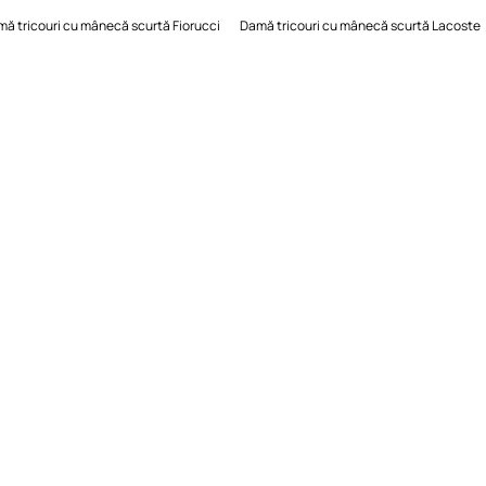
ă tricouri cu mânecă scurtă Fiorucci
Damă tricouri cu mânecă scurtă Lacoste