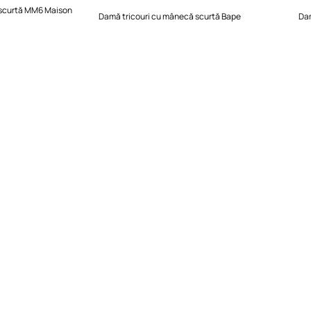
 scurtă MM6 Maison
Damă tricouri cu mânecă scurtă Bape
Dam