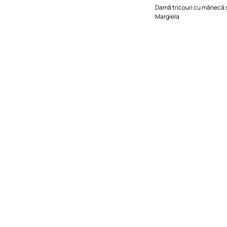
Damă tricouri cu mânecă
Margiela