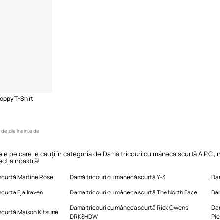
Poppy T-Shirt
 de zile înainte de
le pe care le cauți în categoria de Damă tricouri cu mânecă scurtă A.P.C., nu
ecția noastră!
scurtă Martine Rose
Damă tricouri cu mânecă scurtă Y-3
Dam
curtă Fjallraven
Damă tricouri cu mânecă scurtă The North Face
Băr
Damă tricouri cu mânecă scurtă Rick Owens
Dam
scurtă Maison Kitsuné
DRKSHDW
Pi