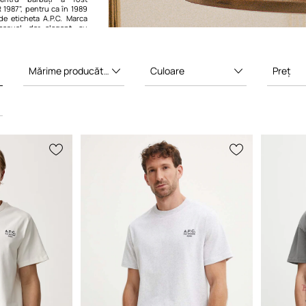
 1987", pentru ca în 1989
 de eticheta A.P.C. Marca
 casual, dar elegant, cu
te și linii simple. Toate
oduse de înaltă calitate,
rca are 88 de buticuri
a lume.
Mărime producător
Culoare
Preț