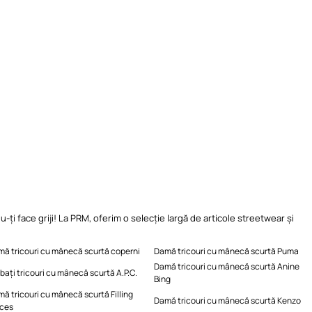
-ți face griji! La PRM, oferim o selecție largă de articole streetwear și
ă tricouri cu mânecă scurtă coperni
Damă tricouri cu mânecă scurtă Puma
Damă tricouri cu mânecă scurtă Anine
bați tricouri cu mânecă scurtă A.P.C.
Bing
ă tricouri cu mânecă scurtă Filling
Damă tricouri cu mânecă scurtă Kenzo
eces