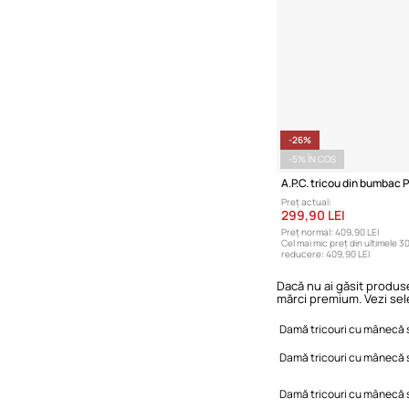
-26%
-5% ÎN COȘ
A.P.C. tricou din bumbac 
Preț actual:
299,90 LEI
Preț normal:
409,90 LEI
Cel mai mic preț din ultimele 30
reducere:
409,90 LEI
Dacă nu ai găsit produse
mărci premium. Vezi sel
Damă tricouri cu mânecă 
Damă tricouri cu mânecă s
Damă tricouri cu mânecă 