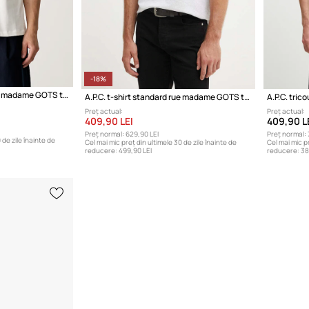
-18%
A.P.C. t-shirt standard rue madame GOTS tricou din bumbac
A.P.C. t-shirt standard rue madame GOTS tricou din bumbac
A.P.C. tric
Preț actual:
Preț actual:
409,90 LEI
409,90 L
Preț normal:
629,90 LEI
Preț normal:
 de zile înainte de
Cel mai mic preț din ultimele 30 de zile înainte de
Cel mai mic pr
reducere:
499,90 LEI
reducere:
38