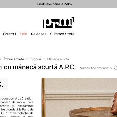
Final Sale: până la -50%
la -50%
Expediere în 24h >
Branduri premium selectate >
Colecții
Sale
Releases
Summer Store
Îmbrăcăminte
Tricouri
Mânecă scurtă
i cu mânecă scurtă A.P.C.
Numărul de produse: 5
 Production et de Création
ranceză de modă, care
ăminte și încălțăminte
 fost fondată la Paris de
 1987. Prima colecție de
pentru bărbați a fost