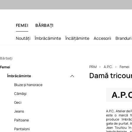
Final Sale: până 
FEMEI
BĂRBAȚI
Noutăți
Îmbrăcăminte
Încălțăminte
Accesorii
Branduri
Bărbaţi
PRM
A.P.C.
Femei
Femei
Îmbrăcăminte
Damă tricour
Accesorii
Îmbrăcăminte
Bluze și hanorace
Încălțăminte
Cămăşi
Gadgeturi şi accesorii
Bluze și hanorace
Costume de baie
Genţi
Încălțăminte de casă
Cămăşi
Geci
Fulare
Ghete
Geci
Jeans
Portofele
Papuci şi sandale
Jeans
A.P.C.. Atelier de
este o marcă f
produce îmbrăc
Paltoane
Sneakers
Paltoane
gata de purtat. A
Jean Touitou în
Pantaloni
Tenişi
Pantaloni
îmbrăcăminte 