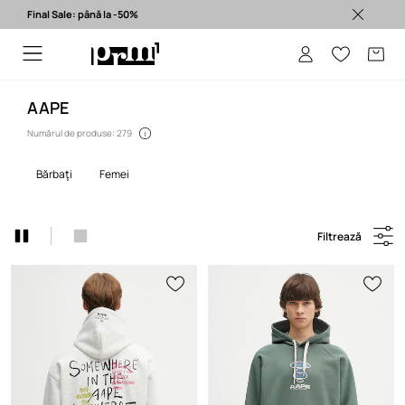
Final Sale: până la -50%
Produse originale >
AAPE
Numărul de produse: 279
bărbaţi
femei
Filtrează