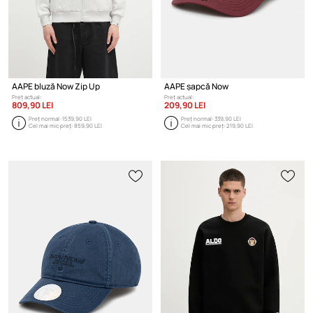
AAPE bluză Now Zip Up
AAPE șapcă Now
Preț actual:
Preț actual:
809,90 LEI
209,90 LEI
Preț normal:
1539,90 LEI
Preț normal:
339,90 LEI
Cel mai mic preț:
859,90 LEI
Cel mai mic preț:
219,90 LEI