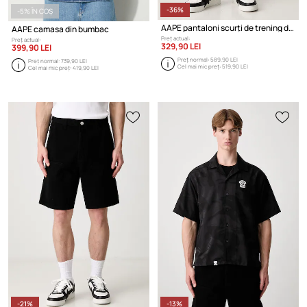
-36%
-5% ÎN COȘ
AAPE pantaloni scurți de trening din bumbac pentru bărbați
AAPE camasa din bumbac
Preț actual:
Preț actual:
329,90 LEI
399,90 LEI
Preț normal:
589,90 LEI
Preț normal:
739,90 LEI
Cel mai mic preț:
519,90 LEI
Cel mai mic preț:
419,90 LEI
-21%
-13%