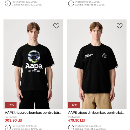
Preț normal:
829,90 LEI
Preț normal:
359,90 LEI
Cel mai mic preț:
829,90 LEI
Cel mai mic preț:
359,90 LEI
-13%
-12%
AAPE tricou cu bumbac pentru bărbați
AAPE tricou din bumbac pentru bărbați
Preț actual:
Preț actual:
309,90 LEI
479,90 LEI
Preț normal:
359,90 LEI
Preț normal:
549,90 LEI
Cel mai mic preț:
359,90 LEI
Cel mai mic preț:
549,90 LEI