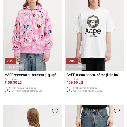
-18%
-19%
-5% ÎN COȘ
-5% ÎN COȘ
AAPE hanorac cu fermoar și glugă din bumbac pentru bărbați
AAPE tricou pentru bărbați din bumbac
Preț actual:
Preț actual:
1109,90 LEI
459,90 LEI
Preț normal:
1359,90 LEI
Preț normal:
1119,90 LEI
Cel mai mic preț:
1359,90 LEI
Cel mai mic preț:
569,90 LEI