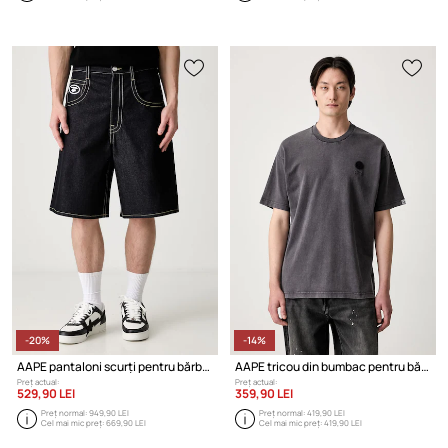
-20%
-14%
AAPE pantaloni scurți pentru bărbați
AAPE tricou din bumbac pentru bărbați
Preț actual:
Preț actual:
529,90 LEI
359,90 LEI
Preț normal:
949,90 LEI
Preț normal:
419,90 LEI
Cel mai mic preț:
669,90 LEI
Cel mai mic preț:
419,90 LEI