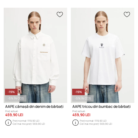
-19%
-19%
-5% ÎN COȘ
-5% ÎN COȘ
AAPE cămașă din denim de bărbați
AAPE tricou din bumbac de bărbați
Preț actual:
Preț actual:
459,90 LEI
459,90 LEI
Preț normal:
1119,90 LEI
Preț normal:
1119,90 LEI
Cel mai mic preț:
569,90 LEI
Cel mai mic preț:
569,90 LEI