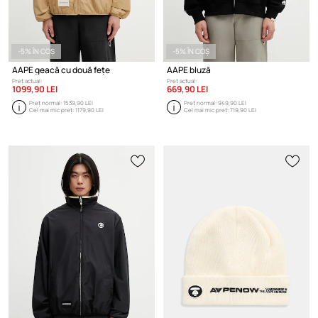
-5% ÎN COȘ
-5% ÎN COȘ
AAPE geacă cu două fețe
AAPE bluză
Preț actual:
Preț actual:
1099,90 LEI
669,90 LEI
Preț normal:
1539,90 LEI
Preț normal:
949,90 LEI
Cel mai mic preț:
1179,90 LEI
Cel mai mic preț:
719,90 LEI