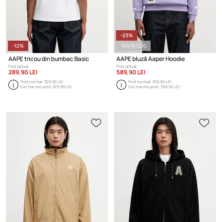
-23%
-12%
-5% ÎN COȘ
AAPE tricou din bumbac Basic
AAPE bluză Aaper Hoodie
Preț actual:
Preț actual:
289,90 LEI
589,90 LEI
Preț normal:
329,90 LEI
Preț normal:
769,90 LEI
Cel mai mic preț:
329,90 LEI
Cel mai mic preț:
769,90 LEI