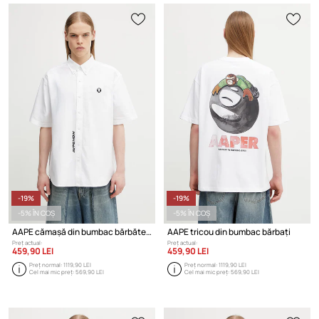
-19%
-19%
-5% ÎN COȘ
-5% ÎN COȘ
AAPE cămașă din bumbac bărbătească
AAPE tricou din bumbac bărbați
Preț actual:
Preț actual:
459,90 LEI
459,90 LEI
Preț normal:
1119,90 LEI
Preț normal:
1119,90 LEI
Cel mai mic preț:
569,90 LEI
Cel mai mic preț:
569,90 LEI