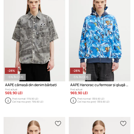
-28%
-28%
-5% ÎN COȘ
-5% ÎN COȘ
AAPE cămașă din denim bărbați
AAPE Hanorac cu fermoar și glugă din bumbac pentru bărbați
Preț actual:
Preț actual:
569,90 LEI
969,90 LEI
Preț normal:
1119,90 LEI
Preț normal:
1359,90 LEI
Cel mai mic preț:
799,90 LEI
Cel mai mic preț:
1359,90 LEI