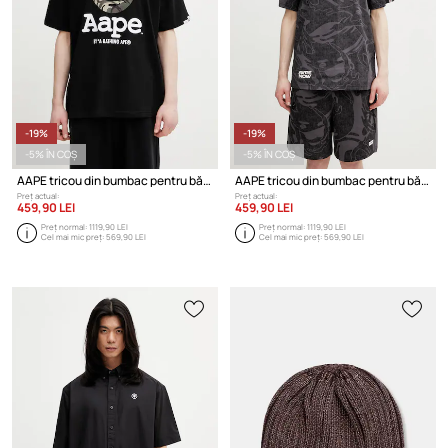
-19%
-19%
-5% ÎN COȘ
-5% ÎN COȘ
AAPE tricou din bumbac pentru bărbați
AAPE tricou din bumbac pentru bărbați
Preț actual:
Preț actual:
459,90 LEI
459,90 LEI
Preț normal:
1119,90 LEI
Preț normal:
1119,90 LEI
Cel mai mic preț:
569,90 LEI
Cel mai mic preț:
569,90 LEI