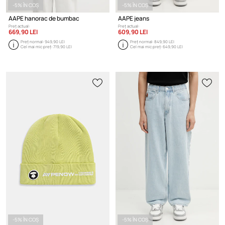
-5% ÎN COȘ
-5% ÎN COȘ
AAPE hanorac de bumbac
AAPE jeans
Preț actual:
Preț actual:
669,90 LEI
609,90 LEI
Preț normal:
949,90 LEI
Preț normal:
849,90 LEI
Cel mai mic preț:
719,90 LEI
Cel mai mic preț:
649,90 LEI
-5% ÎN COȘ
-5% ÎN COȘ