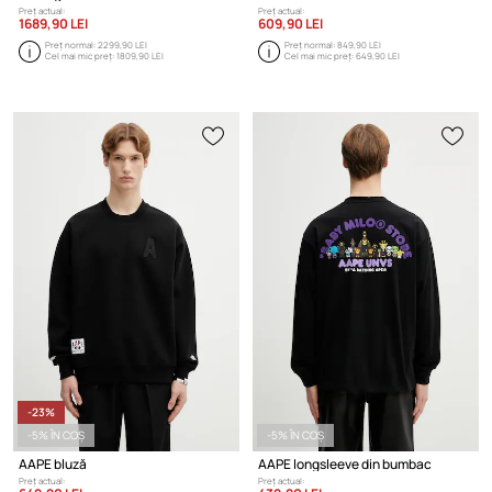
Preț actual:
Preț actual:
1689,90 LEI
609,90 LEI
Preț normal:
2299,90 LEI
Preț normal:
849,90 LEI
Cel mai mic preț:
1809,90 LEI
Cel mai mic preț:
649,90 LEI
-23%
-5% ÎN COȘ
-5% ÎN COȘ
AAPE bluză
AAPE longsleeve din bumbac
Preț actual:
Preț actual: