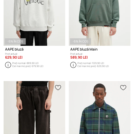
-5% ÎN COȘ
-5% ÎN COȘ
AAPE bluză
AAPE bluză Main
Preț actual:
Preț actual:
629,90 LEI
589,90 LEI
Preț normal:
889,90 LEI
Preț normal:
1129,90 LEI
Cel mai mic preț:
679,90 LEI
Cel mai mic preț:
629,90 LEI