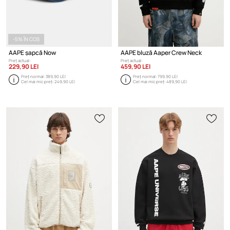
-5% ÎN COȘ
AAPE șapcă Now
AAPE bluză Aaper Crew Neck
Preț actual:
Preț actual:
229,90 LEI
459,90 LEI
Preț normal:
389,90 LEI
Preț normal:
799,90 LEI
Cel mai mic preț:
249,90 LEI
Cel mai mic preț:
489,90 LEI