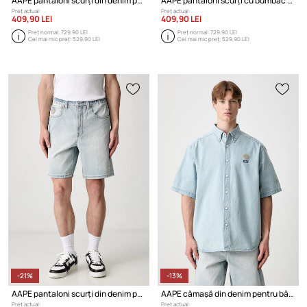
AAPE pantaloni scurți din denim pentru bărbați
AAPE pantaloni scurți cu bumbac pentru bărbați
Preț actual:
Preț actual:
409,90 LEI
409,90 LEI
Preț normal:
729,90 LEI
Preț normal:
729,90 LEI
Cel mai mic preț:
529,90 LEI
Cel mai mic preț:
529,90 LEI
-21%
-13%
AAPE pantaloni scurți din denim pentru bărbați
AAPE cămașă din denim pentru bărbați
Preț actual:
Preț actual: