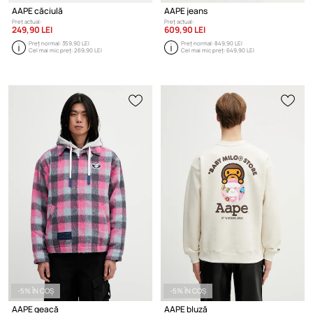
AAPE căciulă
AAPE jeans
Preț actual:
Preț actual:
249,90 LEI
609,90 LEI
Preț normal:
359,90 LEI
Preț normal:
849,90 LEI
Cel mai mic preț:
269,90 LEI
Cel mai mic preț:
649,90 LEI
-5% ÎN COȘ
-5% ÎN COȘ
AAPE geacă
AAPE bluză