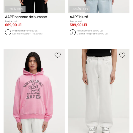
-5% ÎN COȘ
-5% ÎN COȘ
AAPE hanorac de bumbac
AAPE bluză
Preț actual:
Preț actual:
669,90 LEI
589,90 LEI
Preț normal:
949,90 LEI
Preț normal:
829,90 LEI
Cel mai mic preț:
719,90 LEI
Cel mai mic preț:
629,90 LEI