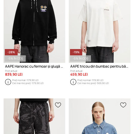
-28%
-19%
-5% ÎN COȘ
-5% ÎN COȘ
AAPE Hanorac cu fermoar și glugă din bumbac pentru bărbați
AAPE tricou din bumbac pentru bărbați
Preț actual:
Preț actual:
839,90 LEI
459,90 LEI
Preț normal:
1179,90 LEI
Preț normal:
1119,90 LEI
Cel mai mic preț:
1179,90 LEI
Cel mai mic preț:
569,90 LEI