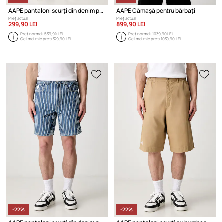
AAPE pantaloni scurți din denim pentru bărbați
AAPE Cămașă pentru bărbați
Preț actual:
Preț actual:
299,90 LEI
899,90 LEI
Preț normal:
539,90 LEI
Preț normal:
1039,90 LEI
Cel mai mic preț:
379,90 LEI
Cel mai mic preț:
1039,90 LEI
-22%
-22%