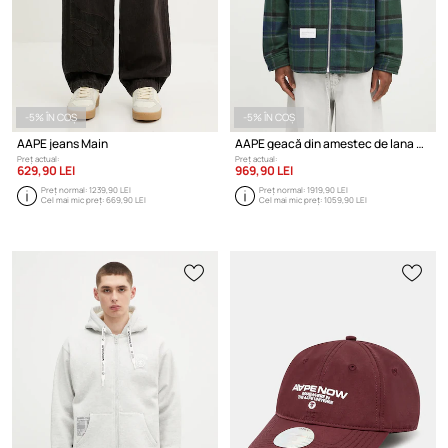
-5% ÎN COȘ
-5% ÎN COȘ
AAPE jeans Main
AAPE geacă din amestec de lana Now
Preț actual:
Preț actual:
629,90 LEI
969,90 LEI
Preț normal:
1239,90 LEI
Preț normal:
1919,90 LEI
Cel mai mic preț:
669,90 LEI
Cel mai mic preț:
1059,90 LEI