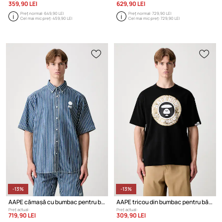
359,90 LEI
629,90 LEI
Preț normal:
649,90 LEI
Preț normal:
729,90 LEI
Cel mai mic preț:
459,90 LEI
Cel mai mic preț:
729,90 LEI
-13%
-13%
AAPE cămașă cu bumbac pentru bărbați
AAPE tricou din bumbac pentru bărbați
Preț actual:
Preț actual:
719,90 LEI
309,90 LEI