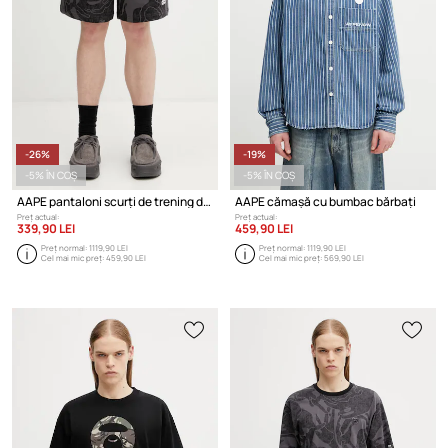
-26%
-19%
-5% ÎN COȘ
-5% ÎN COȘ
AAPE pantaloni scurți de trening din bumbac pentru bărbați
AAPE cămașă cu bumbac bărbați
Preț actual:
Preț actual:
339,90 LEI
459,90 LEI
Preț normal:
1119,90 LEI
Preț normal:
1119,90 LEI
Cel mai mic preț:
459,90 LEI
Cel mai mic preț:
569,90 LEI