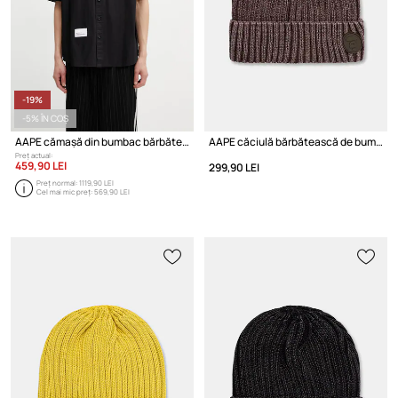
-19%
-5% ÎN COȘ
AAPE cămașă din bumbac bărbătească
AAPE căciulă bărbătească de bumbac
Preț actual:
459,90 LEI
299,90 LEI
Preț normal:
1119,90 LEI
Cel mai mic preț:
569,90 LEI