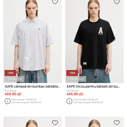
-19%
-19%
-5% ÎN COȘ
-5% ÎN COȘ
AAPE cămașă din bumbac bărbătească
AAPE tricou pentru bărbați din bumbac
Preț actual:
Preț actual:
459,90 LEI
459,90 LEI
Preț normal:
1119,90 LEI
Preț normal:
1119,90 LEI
Cel mai mic preț:
569,90 LEI
Cel mai mic preț:
569,90 LEI