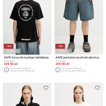
-19%
-19%
-5% ÎN COȘ
-5% ÎN COȘ
AAPE tricou din bumbac bărbătesc
AAPE pantaloni scurți din denim pentru bărbați
Preț actual:
Preț actual:
459,90 LEI
459,90 LEI
Preț normal:
1119,90 LEI
Preț normal:
1119,90 LEI
Cel mai mic preț:
569,90 LEI
Cel mai mic preț:
569,90 LEI