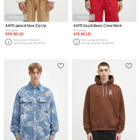
-5% ÎN COȘ
-5% ÎN COȘ
AAPE geacă Now Zip Up
AAPE bluză Basic Crew Neck
Preț actual:
Preț actual:
559,90 LEI
419,90 LEI
Preț normal:
1129,90 LEI
Preț normal:
829,90 LEI
Cel mai mic preț:
589,90 LEI
Cel mai mic preț:
459,90 LEI