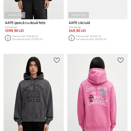
-5% ÎN COȘ
-5% ÎN COȘ
AAPE geacă cu două fețe
AAPE căciulă
Preț actual:
Preț actual:
1099,90 LEI
249,90 LEI
Preț normal:
1539,90 LEI
Preț normal:
359,90 LEI
Cel mai mic preț:
1179,90 LEI
Cel mai mic preț:
269,90 LEI