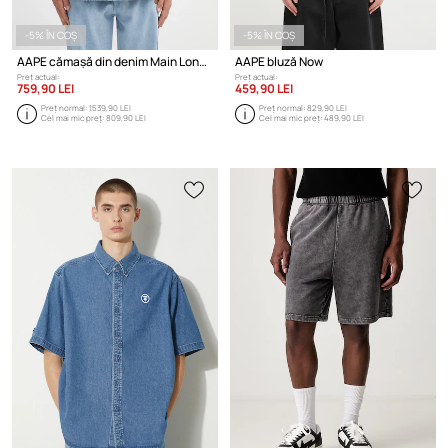
-5% ÎN COȘ
-5% ÎN COȘ
AAPE cămașă din denim Main Long Sleeve
AAPE bluză Now
Preț actual:
Preț actual:
759,90 LEI
459,90 LEI
Preț normal:
1539,90 LEI
Preț normal:
829,90 LEI
Cel mai mic preț:
809,90 LEI
Cel mai mic preț:
489,90 LEI