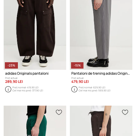
-23%
-15%
adidas Originals pantaloni
Pantaloni de trening adidas Originals Firebird
Preț actual:
Preț actual:
289,90 LEI
479,90 LEI
Preț normal:
419,90 LEI
Preț normal:
629,90 LEI
Cel mai mic preț:
377,90 LEI
Cel mai mic preț:
569,90 LEI