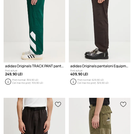
adidas Originals TRACK PANT pantaloni straight pentru bărbați
adidas Originals pantaloni Equipment Track Pants
Preț actual:
Preț actual:
249,90 LEI
409,90 LEI
Preț normal:
359,90 LEI
Preț normal:
629,90 LEI
Cel mai mic preț:
159,90 LEI
Cel mai mic preț:
329,90 LEI