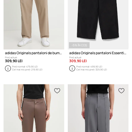
-5% ÎN COȘ
adidas Originals pantaloni de bumbac Firebird Pants
adidas Originals pantaloni Essential
Preț actual:
Preț actual:
309,90 LEI
309,90 LEI
Preț normal:
479,90 LEI
Preț normal:
499,90 LEI
Cel mai mic preț:
219,90 LEI
Cel mai mic preț:
329,90 LEI