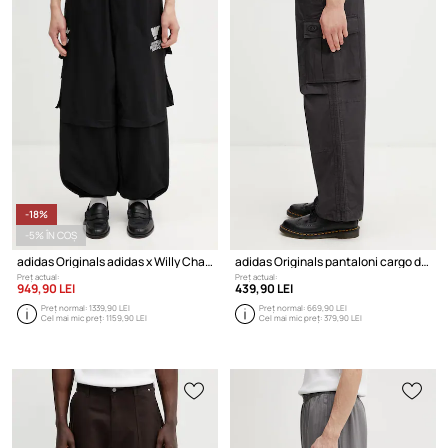
-18%
-5% ÎN COȘ
adidas Originals adidas x Willy Chavaria pantaloni de trening pentru bărbați
adidas Originals pantaloni cargo din bumbac pentru bărbați
Preț actual:
Preț actual:
949,90 LEI
439,90 LEI
Preț normal:
1339,90 LEI
Preț normal:
669,90 LEI
Cel mai mic preț:
1159,90 LEI
Cel mai mic preț:
379,90 LEI