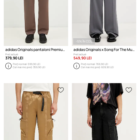
-5% ÎN COȘ
adidas Originals pantaloni Premium Track Pant
adidas Originals x Song For The Mute pantaloni pentru bărbați
Preț actual:
Preț actual:
379,90 LEI
549,90 LEI
Preț normal:
599,90 LEI
Preț normal:
769,90 LEI
Cel mai mic preț:
359,90 LEI
Cel mai mic preț:
609,90 LEI