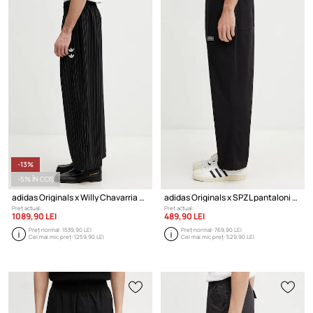
-13%
-5% ÎN COȘ
adidas Originals x Willy Chavarria pantaloni pentru bărbați cu amestec de lână merino
adidas Originals x SPZL pantaloni din bumbac pentru bărbați
Preț actual:
Preț actual:
1089,90 LEI
489,90 LEI
Preț normal:
1539,90 LEI
Preț normal:
769,90 LEI
Cel mai mic preț:
1259,90 LEI
Cel mai mic preț:
529,90 LEI