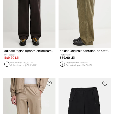
adidas Originals pantaloni de bumbac Equipment Pants
adidas Originals pantaloni de catifea cord EQT Pant
Preț actual:
Preț actual:
549,90 LEI
359,90 LEI
Preț normal:
769,90 LEI
Preț normal:
629,90 LEI
Cel mai mic preț:
589,90 LEI
Cel mai mic preț:
314,90 LEI