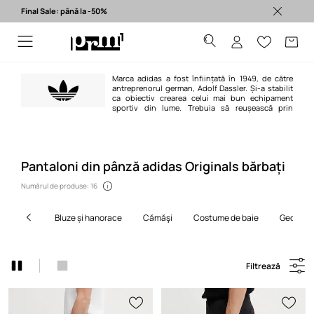
Final Sale: până la -50%
Produse originale >
Marca adidas a fost înființată în 1949, de către
antreprenorul german, Adolf Dassler. Și-a stabilit
ca obiectiv crearea celui mai bun echipament
sportiv din lume. Trebuia să reușească prin
crearea celei mai bune perechi de încălțăminte sport, prin protejarea
sportivilor de accidente, dar și prin garantarea unei durabilități de lungă
durată a produselor.
Pantaloni din pânză adidas Originals bărbați
Numărul de produse: 16
bluze și hanorace
cămăşi
costume de baie
geci
Filtrează