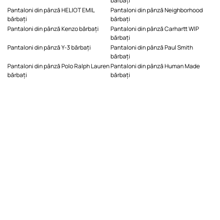
bărbați
Pantaloni din pânză HELIOT EMIL
Pantaloni din pânză Neighborhood
bărbați
bărbați
Pantaloni din pânză Kenzo bărbați
Pantaloni din pânză Carhartt WIP
bărbați
Pantaloni din pânză Y-3 bărbați
Pantaloni din pânză Paul Smith
bărbați
Pantaloni din pânză Polo Ralph Lauren
Pantaloni din pânză Human Made
bărbați
bărbați