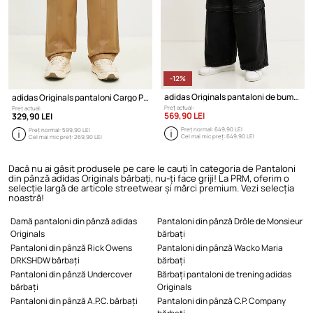
-12%
adidas Originals pantaloni de bumbac CARGO PANTS
adidas Originals pantaloni Cargo Pant
Preț actual:
Preț actual:
569,90 LEI
329,90 LEI
Preț normal:
649,90 LEI
Preț normal:
599,90 LEI
Cel mai mic preț:
649,90 LEI
Cel mai mic preț:
269,90 LEI
Dacă nu ai găsit produsele pe care le cauți în categoria de Pantaloni
din pânză adidas Originals bărbați, nu-ți face griji! La PRM, oferim o
selecție largă de articole streetwear și mărci premium. Vezi selecția
noastră!
Damă pantaloni din pânză adidas
Pantaloni din pânză Drôle de Monsieur
Originals
bărbați
Pantaloni din pânză Rick Owens
Pantaloni din pânză Wacko Maria
DRKSHDW bărbați
bărbați
Pantaloni din pânză Undercover
Bărbați pantaloni de trening adidas
bărbați
Originals
Pantaloni din pânză A.P.C. bărbați
Pantaloni din pânză C.P. Company