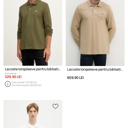
Lacoste longsleeve pentru bărbați din bumbac
Lacoste longsleeve pentru bărbați din bumbac
Preț actual:
329,90 LEI
609,90 LEI
Preț normal:
572,90 LEI
Cel mai mic preț:
359,90 LEI