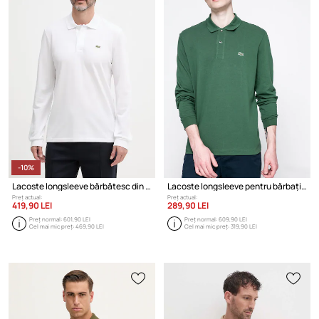
-10%
Lacoste longsleeve bărbătesc din bumbac
Lacoste longsleeve pentru bărbați din bumbac
Preț actual:
Preț actual:
419,90 LEI
289,90 LEI
Preț normal:
601,90 LEI
Preț normal:
609,90 LEI
Cel mai mic preț:
469,90 LEI
Cel mai mic preț:
319,90 LEI