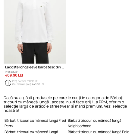
Lacoste longsleeve bărbătesc din bumbac
Preț actual:
409,90 LEI
Preț normal:
591,90 LEI
Cel mai mic preț:
449,90 LEI
Dacă nu ai găsit produsele pe care le cauți în categoria de Bărbați
tricouri cu mânecă lungă Lacoste, nu-ți face griji! La PRM, oferim o
selecție largă de articole streetwear și mărci premium. Vezi selecția
noastră!
Bărbați tricouri cu mânecă lungă Fred
Bărbați tricouri cu mânecă lungă
Perry
Neighborhood
Bărbați tricouri cu mânecă lungă
Bărbați tricouri cu mânecă lungă Polo