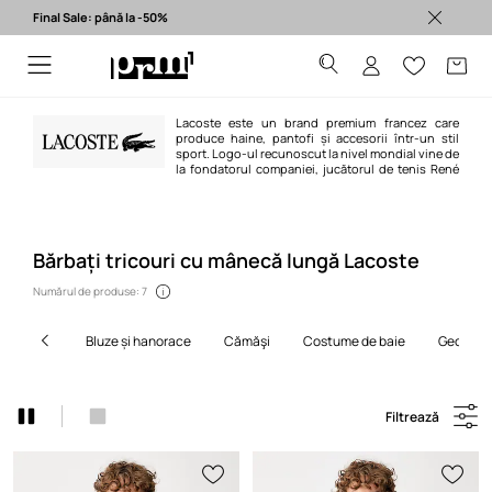
Final Sale: până la -50%
Produse originale >
Lacoste este un brand premium francez care
produce haine, pantofi și accesorii într-un stil
sport. Logo-ul recunoscut la nivel mondial vine de
la fondatorul companiei, jucătorul de tenis René
Lacoste, supranumit „Aligatorul” pentru înverșunarea sa pe teren. Astăzi,
Lacoste este unul dintre cele mai recunoscute mărci de modă din lume.
Bărbați tricouri cu mânecă lungă Lacoste
Numărul de produse: 7
bluze și hanorace
cămăşi
costume de baie
geci
Filtrează