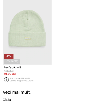
-10%
-5% ÎN COȘ
Levi's căciulă
Preț actual:
91,90 LEI
Preț normal:
139,90 LEI
Cel mai mic preț:
102,90 LEI
Vezi mai mult:
Căciuli