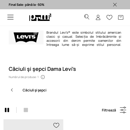
Final Sale: până la -50%
Produse originale >
Brandul Levi's® este simbolul stilului american
clasic și casual. Selecția de îmbrăcăminte și
accesorii din denim permite oamenilor din
întreaga lume să-și exprime stilul personal.
Brandul Levi's® este sinonim cu blugii, fiind un icon care, datorită a peste
150 de ani de istorie a abordării moderne a modei, se bucură de interesul și
loialitatea generațiilor din întreaga lume.
Căciuli şi şepci Dama Levi's
Numărul de produse: 1
căciuli şi şepci
Filtrează