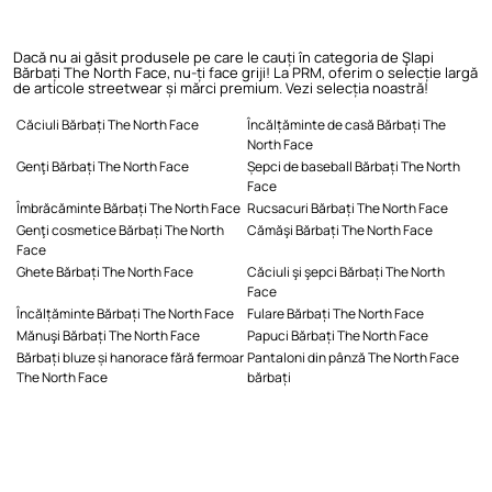
Dacă nu ai găsit produsele pe care le cauți în categoria de Şlapi
Bărbați The North Face, nu-ți face griji! La PRM, oferim o selecție largă
de articole streetwear și mărci premium. Vezi selecția noastră!
Căciuli Bărbați The North Face
Încălțăminte de casă Bărbați The
North Face
Genţi Bărbați The North Face
Șepci de baseball Bărbați The North
Face
Îmbrăcăminte Bărbați The North Face
Rucsacuri Bărbați The North Face
Genţi cosmetice Bărbați The North
Cămăşi Bărbați The North Face
Face
Ghete Bărbați The North Face
Căciuli şi şepci Bărbați The North
Face
Încălțăminte Bărbați The North Face
Fulare Bărbați The North Face
Mănuşi Bărbați The North Face
Papuci Bărbați The North Face
Bărbați bluze și hanorace fără fermoar
Pantaloni din pânză The North Face
The North Face
bărbați