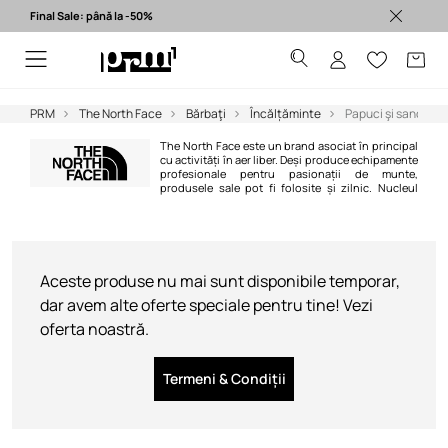
Final Sale: până la -50%
Produse originale >
PRM
The North Face
Bărbaţi
Încălțăminte
Papuci şi sandale
The North Face este un brand asociat în principal
cu activități în aer liber. Deși produce echipamente
profesionale pentru pasionații de munte,
produsele sale pot fi folosite și zilnic. Nucleul
gamei The North Face sunt jachetele și rucsacurile rezistente în cele mai
dure condiții. Nu e de mirare că produsele acestui brand se bucură de o
asemenea recunoaștere și în afara comunității de alpinism și schi.
Aceste produse nu mai sunt disponibile temporar,
dar avem alte oferte speciale pentru tine! Vezi
oferta noastră.
Termeni & Condiții