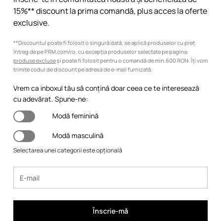
15%** discount la prima comandă, plus acces la oferte
exclusive.
**Discountul poate fi folosit o singură dată, se aplică produselor cu preț
întreg de pe PRM.com/ro, cu excepția produselor selectate pe pagina:
produse excluse
și poate fi folosit pentru o comandă de min.600 RON. Îți vom
trimite codul de discount pe adresa de e-mail furnizată.
Vrem ca inboxul tău să conțină doar ceea ce te interesează
cu adevărat. Spune-ne:
Modă feminină
Modă masculină
Selectarea unei categorii este opțională
Înscrie-mă