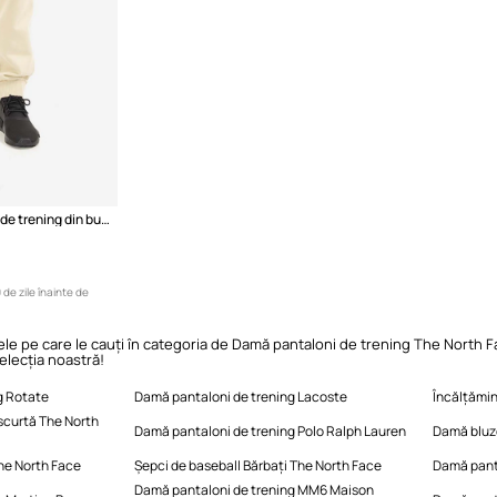
The North Face pantaloni de trening din bumbac Oversized Jogger
 de zile înainte de
le pe care le cauți în categoria de Damă pantaloni de trening The North Fac
elecția noastră!
g Rotate
Damă pantaloni de trening Lacoste
Încălțămin
scurtă The North
Damă pantaloni de trening Polo Ralph Lauren
Damă bluze
he North Face
Șepci de baseball Bărbați The North Face
Damă pant
Damă pantaloni de trening MM6 Maison