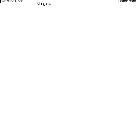
g Martine Rose
Damă panta
Margiela