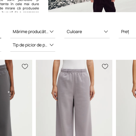
istente în cele mai dure
de mirare că produsele
e bucură de o asemenea
 în afara comunității de
Mărime producător
Culoare
Preț
Tip de picior de pantalon