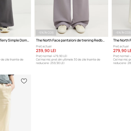
-5% ÎN COȘ
-5% ÎN COȘ
The North Face Essential Terry Simple Dome pantaloni de trening din bumbac pentru femei
The North Face pantaloni de trening Redbox
Preț actual:
Preț actual:
239,90 LEI
279,90 LE
Preț normal:
479,90 LEI
Preț normal:
 de zile înainte de
Cel mai mic preț din ultimele 30 de zile înainte de
Cel mai mic pr
reducere:
259,90 LEI
reducere:
28