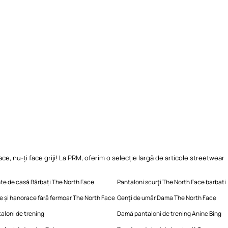
e, nu-ți face griji! La PRM, oferim o selecție largă de articole streetwear
te de casă Bărbați The North Face
Pantaloni scurţi The North Face barbati
 și hanorace fără fermoar The North Face
Genţi de umăr Dama The North Face
aloni de trening
Damă pantaloni de trening Anine Bing