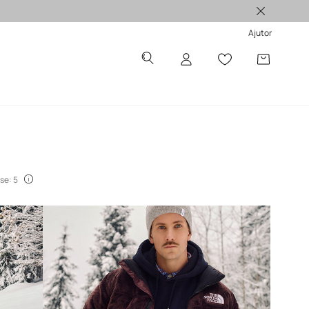
Produse originale >
Ajutor
se: 5