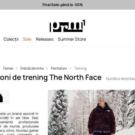
Final Sale: până la -50%
la -50%
Expediere în 24h >
Branduri premium selectate >
Colecții
Sale
Releases
Summer Store
Femei
Îmbrăcăminte
Pantaloni
Trening
ni de trening The North Face
Numărul de produ
este un brand asociat în
vități în aer liber. Deși
amente profesionale
ii de munte, produsele
te și zilnic. Nucleul gamei
e sunt jachetele și