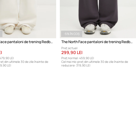
-5% ÎN COȘ
The North Face pantaloni de trening Redbox
The North Face pantaloni de trening Redbox
Preț actual:
I
299,90 LEI
479,90 LEI
Preț normal:
459,90 LEI
eț din ultimele 30 de zile înainte de
Cel mai mic preț din ultimele 30 de zile înainte de
9,90 LEI
reducere:
319,90 LEI