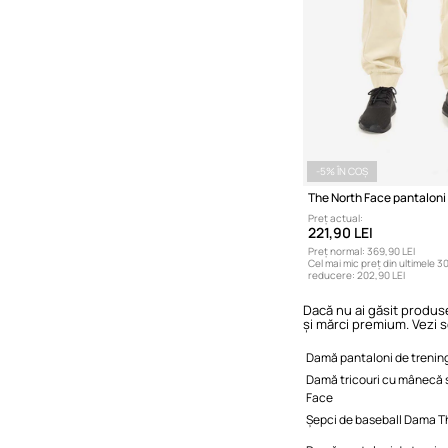
-5% ÎN COȘ
Preț actual:
221,90 LEI
Preț normal:
369,90 LEI
Cel mai mic preț din ultimele 30
reducere:
202,90 LEI
Dacă nu ai găsit produse
și mărci premium. Vezi s
Damă pantaloni de trenin
Damă tricouri cu mânecă 
Face
Șepci de baseball Dama T