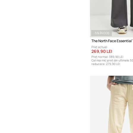
-5% ÎN COȘ
Preț actual:
269,90 LEI
Preț normal:
389,90 LEI
Cel mai mic preț din ultimele 30
reducere:
279,90 LEI