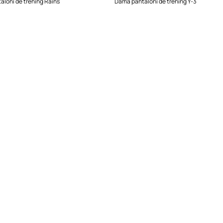
loni de trening Rains
Damă pantaloni de trening Y-3