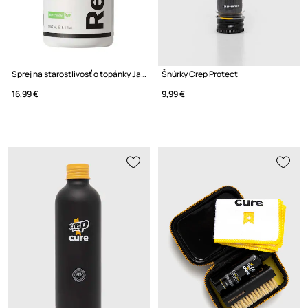
Sprej na starostlivosť o topánky Jason Markk 5.4oz Repel Spray Refill
Šnúrky Crep Protect
16,99 €
9,99 €