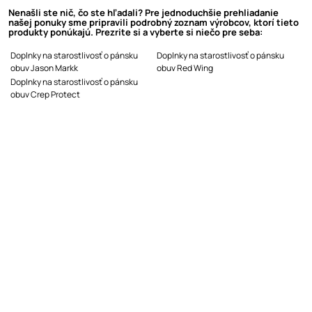
Nenašli ste nič, čo ste hľadali? Pre jednoduchšie prehliadanie
našej ponuky sme pripravili podrobný zoznam výrobcov, ktorí tieto
produkty ponúkajú. Prezrite si a vyberte si niečo pre seba:
Doplnky na starostlivosť o pánsku
Doplnky na starostlivosť o pánsku
obuv Jason Markk
obuv Red Wing
Doplnky na starostlivosť o pánsku
obuv Crep Protect