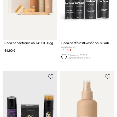
Sada na ošetrenie obuvi UGG Ugg Care Kit
Sada na starostlivosť o obuv Barbour Leather Footwear Care Kit 3-pak
Aktuálna cena:
51,99 €
64,90 €
Bežná cena:
63,99 €
Najnižšia cena:
54,99 €