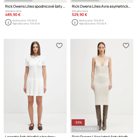
Rick Owens Lilies spodnicové šaty flitrované
Rick Owens Lilies Avra asymetrické šaty hladké z viskózy
Aktuálna cena:
Aktuálna cena:
489,90 €
529,90 €
Bežná cena:
709,90 €
Bežná cena:
759,90 €
Najnižšia cena:
709,90 €
Najnižšia cena:
759,90 €
-30%
*-5 % V KOŠÍKU!
Lacoste šaty hladké s bavlnou
Rick Owens Lilies letné šaty hladké z viskózy