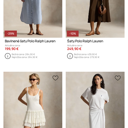
-29%
-10%
Bavlnené šaty Polo Ralph Lauren
Šaty Polo Ralph Lauren
Aktuálna cena:
Aktuálna cena:
199,90 €
249,90 €
Bežná cena:
284,90 €
Bežná cena:
439,90 €
Najnižšia cena:
284,90 €
Najnižšia cena:
279,90 €