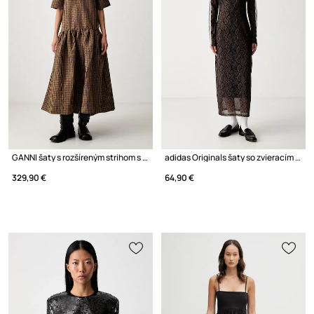
GANNI šaty s rozšíreným strihom s kockovaným vzorom
adidas Originals šaty so zvieracím motívom
329,90 €
64,90 €