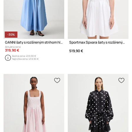
-30%
GANNI šaty s rozšíreným strihom hladké bavlnené
Sportmax Spxara šaty s rozšíreným strihom hladké bavlnené
Aktuálna cena:
319,90 €
519,90 €
Bežná cena:
459,90 €
Najnižšia cena:
459,90 €