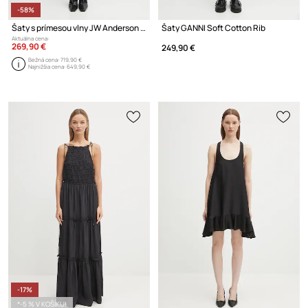
-58%
Šaty s prímesou vlny JW Anderson Tie Detail Sleeveless
Šaty GANNI Soft Cotton Rib
Aktuálna cena:
269,90 €
249,90 €
Bežná cena:
719,90 €
Najnižšia cena:
649,90 €
-17%
*-5 % V KOŠÍKU!