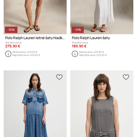
-31%
-17%
Polo Ralph Lauren letné šaty hladké s viskózou
Polo Ralph Lauren šaty
Aktuálna cena:
Aktuálna cena:
279,90 €
189,90 €
Bežná cena:
409,90 €
Bežná cena:
229,90 €
Najnižšia cena:
409,90 €
Najnižšia cena:
229,90 €