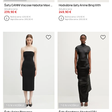
Šaty GANNI Viscose Habotai Maxi Smock Slip
Hodvábne šaty Anine Bing lilith
Aktuálna cena:
Aktuálna cena:
239,90 €
249,90 €
Bežná cena:
409,90 €
Bežná cena:
419,90 €
Najnižšia cena:
289,90 €
Najnižšia cena:
269,90 €
*-5 % V KOŠÍKU!
*-5 % V KOŠÍKU!
Šaty Anine Bing rosa
Šaty Sportmax Abadan1234