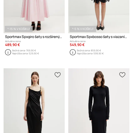
*-15 % V KOŠÍKU!
*-5 % V KOŠÍKU!
Sportmax Spxgiro šaty s rozšíreným strihom hladké bavlnené
Sportmax Spxbosso šaty s viazaním s bodkovaným vzorom hodvábne
Aktuálna cena:
Aktuálna cena:
489,90 €
549,90 €
Bežná cena:
769,90 €
Bežná cena:
859,90 €
Najnižšia cena:
529,90 €
Najnižšia cena:
599,90 €