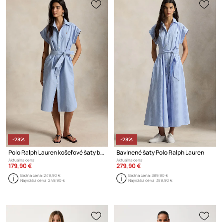
-28%
-28%
Polo Ralph Lauren košeľové šaty bavlnené
Bavlnené šaty Polo Ralph Lauren
Aktuálna cena:
Aktuálna cena:
179,90 €
279,90 €
Bežná cena:
249,90 €
Bežná cena:
389,90 €
Najnižšia cena:
249,90 €
Najnižšia cena:
389,90 €