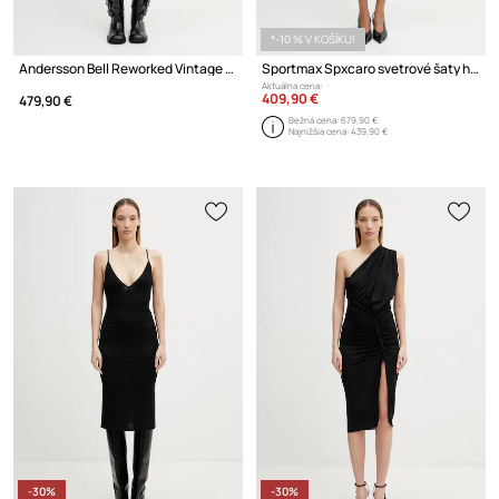
*-10 % V KOŠÍKU!
Andersson Bell Reworked Vintage šaty
Sportmax Spxcaro svetrové šaty hladké s viskózou
Aktuálna cena:
409,90 €
479,90 €
Bežná cena:
679,90 €
Najnižšia cena:
439,90 €
-30%
-30%