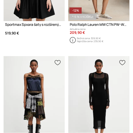
-12%
*-5 % V KOŠÍKU!
Sportmax Spxara šaty s rozšíreným strihom hladké bavlnené
Polo Ralph Lauren MW CTN PW-WVN-DRESSES košeľové šaty hladké bavlnené
Aktuálna cena:
209,90 €
519,90 €
Bežná cena:
309,90 €
Najnižšia cena:
239,90 €