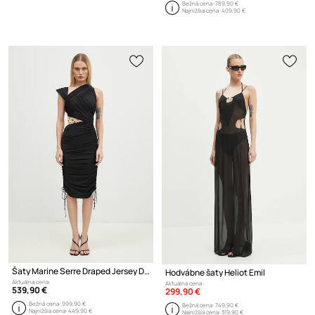
Bežná cena:
789,90 €
Najnižšia cena:
409,90 €
Šaty Marine Serre Draped Jersey Draped Dress
Hodvábne šaty Heliot Emil
Aktuálna cena:
Aktuálna cena:
539,90 €
299,90 €
Bežná cena:
999,90 €
Bežná cena:
749,90 €
Najnižšia cena:
449,90 €
Najnižšia cena:
319,90 €