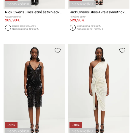
*-5 % V KOŠÍKU!
*-5 % V KOŠÍKU!
Rick Owens Lilies letné šaty hladké z viskózy
Rick Owens Lilies Avra asymetrické šaty hladké z viskózou
Aktuálna cena:
Aktuálna cena:
269,90 €
529,90 €
Bežná cena:
389,90 €
Bežná cena:
759,90 €
Najnižšia cena:
389,90 €
Najnižšia cena:
759,90 €
-30%
-30%
*-5 % V KOŠÍKU!
*-5 % V KOŠÍKU!