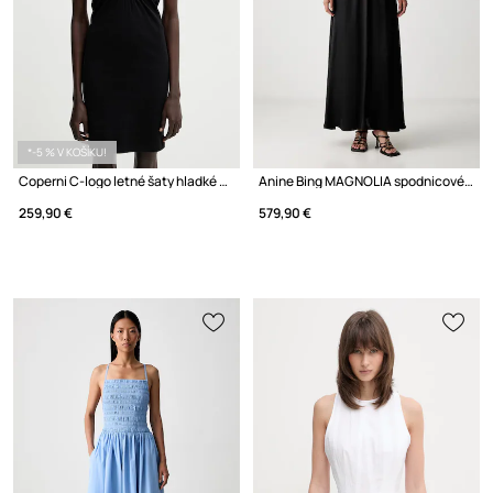
*-5 % V KOŠÍKU!
Coperni C-logo letné šaty hladké bavlnené
Anine Bing MAGNOLIA spodnicové šaty s čipkovanými detailmi s hodvábom
259,90 €
579,90 €