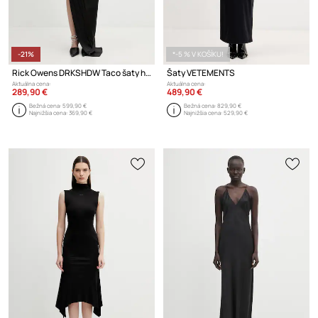
-21%
*-5 % V KOŠÍKU!
Rick Owens DRKSHDW Taco šaty hladké
Šaty VETEMENTS
Aktuálna cena:
Aktuálna cena:
289,90 €
489,90 €
Bežná cena:
599,90 €
Bežná cena:
829,90 €
Najnižšia cena:
369,90 €
Najnižšia cena:
529,90 €