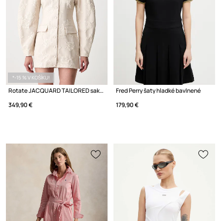
*-15 % V KOŠÍKU!
Rotate JACQUARD TAILORED sakové šaty hladké
Fred Perry šaty hladké bavlnené
349,90 €
179,90 €