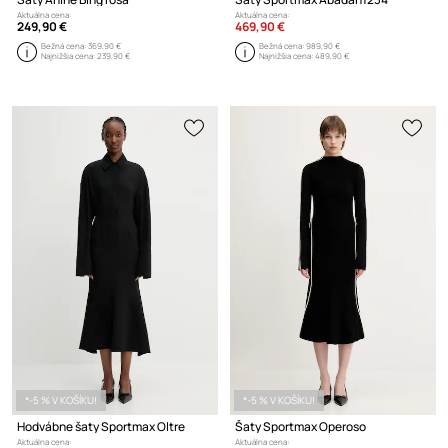
Aktuálna cena:
Aktuálna cena:
249,90 €
469,90 €
Bežná cena:
369,90 €
Bežná cena:
989,90 €
Najnižšia cena:
239,90 €
Najnižšia cena:
489,90 €
*-5 % V KOŠÍKU!
*-5 % V KOŠÍKU!
Hodvábne šaty Sportmax Oltre
Šaty Sportmax Operoso
Aktuálna cena:
Aktuálna cena: