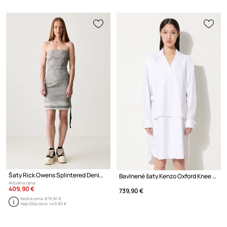
Šaty Rick Owens Splintered Denim Bustier
Bavlnené šaty Kenzo Oxford Knee Shirting Dress
Aktuálna cena:
409,90 €
739,90 €
Bežná cena:
879,90 €
Najnižšia cena:
449,90 €