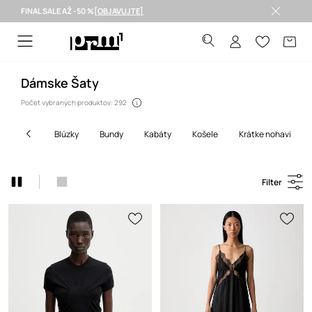
FINAL SALE AŽ -50 %
[OBJAVUJTE]
Doručenie aj do 24 h >
Dámske Šaty
Počet vybraných produktov: 292
blúzky
bundy
kabáty
košele
krátke nohavice
Filter