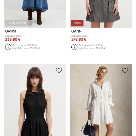
*-5 % V KOŠÍKU!
-15%
GANNI
GANNI
Aktuálna cena:
Aktuálna cena:
239,90 €
279,90 €
Bežná cena:
439,90 €
Bežná cena:
519,90 €
Najnižšia cena:
259,90 €
Najnižšia cena:
329,90 €