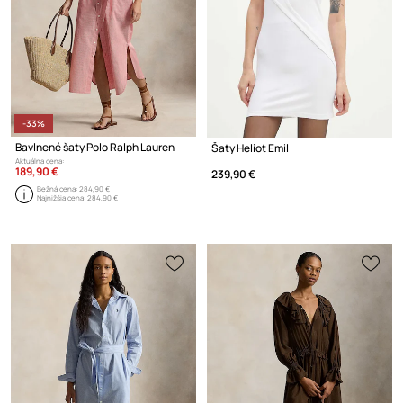
-33%
Bavlnené šaty Polo Ralph Lauren
Šaty Heliot Emil
Aktuálna cena:
189,90 €
239,90 €
Bežná cena:
284,90 €
Najnižšia cena:
284,90 €