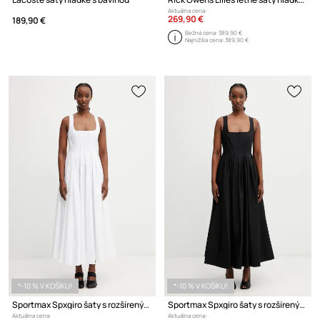
Aktuálna cena:
269,90 €
189,90 €
Bežná cena:
389,90 €
Najnižšia cena:
389,90 €
*-10 % V KOŠÍKU!
*-10 % V KOŠÍKU!
Sportmax Spxgiro šaty s rozšíreným strihom hladké bavlnené
Sportmax Spxgiro šaty s rozšíreným strihom hladké bavlnené
Aktuálna cena:
Aktuálna cena: