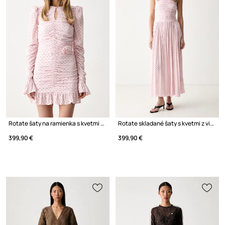
Rotate šaty na ramienka s kvetmi z viskózy
Rotate skladané šaty s kvetmi z viskózy
399,90 €
399,90 €