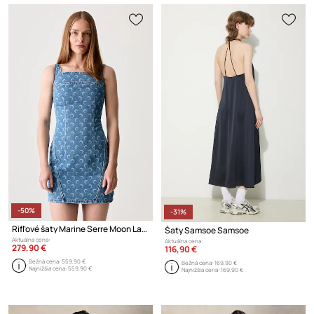
-50%
-31%
Rifľové šaty Marine Serre Moon Laser Denim Mini Dress
Šaty Samsoe Samsoe
Aktuálna cena:
Aktuálna cena:
279,90 €
116,90 €
Bežná cena:
559,90 €
Bežná cena:
169,90 €
Najnižšia cena:
559,90 €
Najnižšia cena:
169,90 €