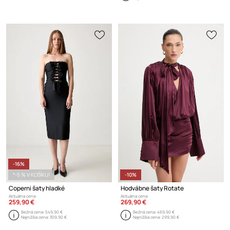
-16%
*-5 % V KOŠÍKU!
-10%
Coperni šaty hladké
Hodvábne šaty Rotate
Aktuálna cena:
Aktuálna cena:
259,90 €
269,90 €
Bežná cena:
549,90 €
Bežná cena:
469,90 €
Najnižšia cena:
309,90 €
Najnižšia cena:
299,90 €