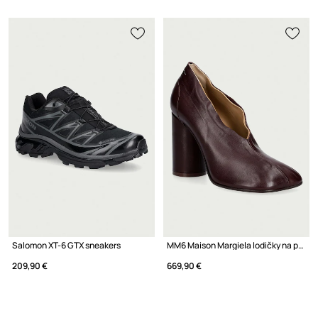
Salomon XT-6 GTX sneakers
MM6 Maison Margiela lodičky na podpätku dámske kožené
209,90 €
669,90 €