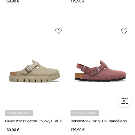
169,90 €
179,90 €
*-15 % V KOŠÍKU!
*-15 % V KOŠÍKU!
Birkenstock Boston Chunky LEVE šľapky mules dámske semišové
Birkenstock Tokio LEVE sandále so zakrytými prstami dámske semišové
169,90 €
179,90 €