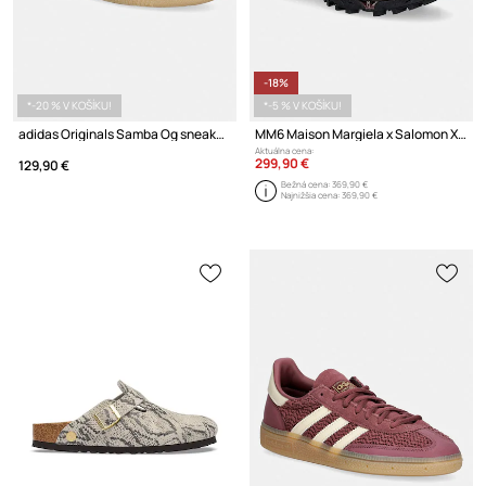
-18%
*-20 % V KOŠÍKU!
*-5 % V KOŠÍKU!
adidas Originals Samba Og sneakers dámske
MM6 Maison Margiela x Salomon XT-4 šľapky mules dámske
Aktuálna cena:
299,90 €
129,90 €
Bežná cena:
369,90 €
Najnižšia cena:
369,90 €