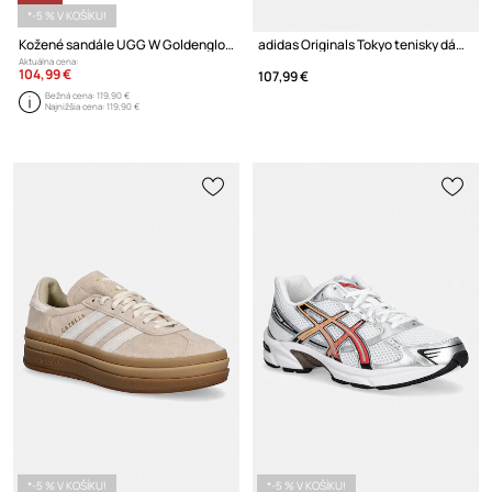
*-5 % V KOŠÍKU!
Kožené sandále UGG W Goldenglow Toggle
adidas Originals Tokyo tenisky dámske
Aktuálna cena:
104,99 €
107,99 €
Bežná cena:
119,90 €
Najnižšia cena:
119,90 €
*-5 % V KOŠÍKU!
*-5 % V KOŠÍKU!