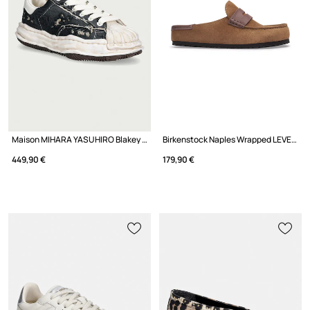
Maison MIHARA YASUHIRO Blakey tenisky nízke
Birkenstock Naples Wrapped LEVE/LEOI šľapky mules dámske kožené
449,90 €
179,90 €