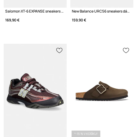
Salomon XT-6 EXPANSE sneakers dámske
New Balance URC56 sneakers dámske
169,90 €
159,90 €
*-15 % V KOŠÍKU!