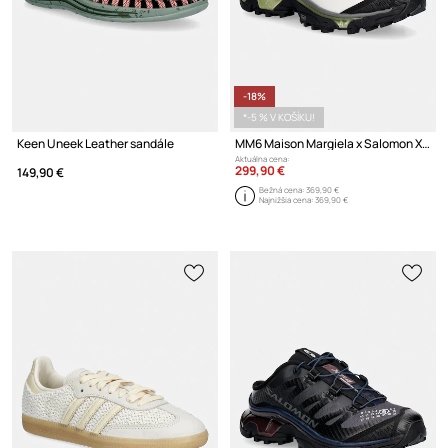
-18%
*-5 % V KOŠÍKU!
Keen Uneek Leather sandále
MM6 Maison Margiela x Salomon XT-4 šľapky mules dámske
Aktuálna cena:
299,90 €
149,90 €
Bežná cena:
369,90 €
Najnižšia cena:
369,90 €