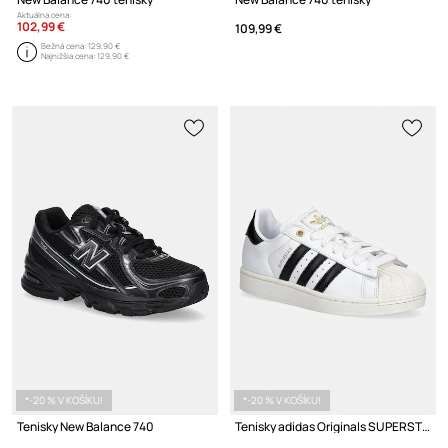
Aktuálna cena:
102,99 €
109,99 €
Bežná cena:
129,90 €
Najnižšia cena:
129,90 €
*-20 % V KOŠÍKU!
*-20 % V KOŠÍKU!
Tenisky New Balance 740
Tenisky adidas Originals SUPERSTAR II