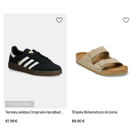
*-20 % V KOŠÍKU!
Tenisky adidas Originals Handball Spezial
Šľapky Birkenstock Arizona
97,99 €
89,90 €