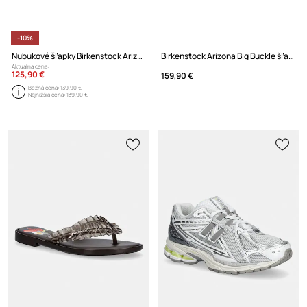
-10%
Nubukové šľapky Birkenstock Arizona Big Buckle
Birkenstock Arizona Big Buckle šľapky na plochom podpätku dámske kožené
Aktuálna cena:
125,90 €
159,90 €
Bežná cena:
139,90 €
Najnižšia cena:
139,90 €