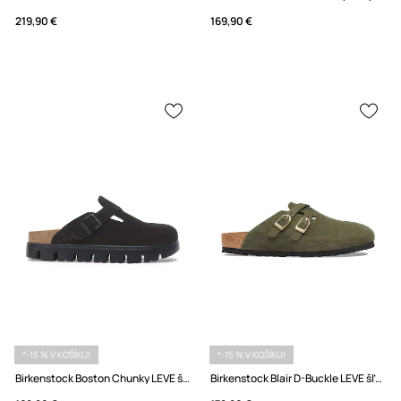
219,90 €
169,90 €
*-15 % V KOŠÍKU!
*-15 % V KOŠÍKU!
Birkenstock Boston Chunky LEVE šľapky na platforme dámske semišové
Birkenstock Blair D-Buckle LEVE šľapky mules dámske semišové