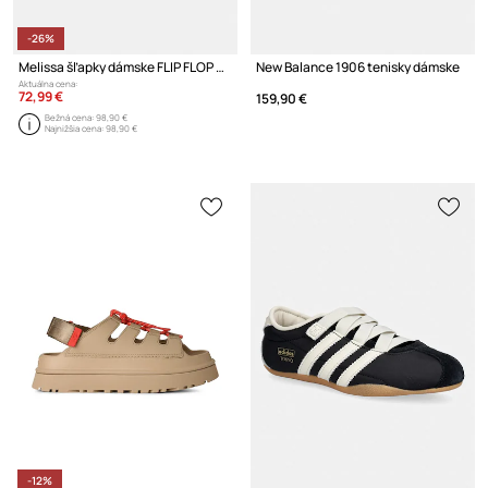
-26%
Melissa šľapky dámske FLIP FLOP SLIM + GANNI AD
New Balance 1906 tenisky dámske
Aktuálna cena:
72,99 €
159,90 €
Bežná cena:
98,90 €
Najnižšia cena:
98,90 €
-12%