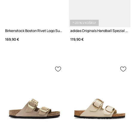
*-20 % V KOŠÍKU!
Birkenstock Boston Rivet Logo Suede Leather šľapky mules dámske semišové
adidas Originals Handball Spezial sneakers dámske
169,90 €
119,90 €