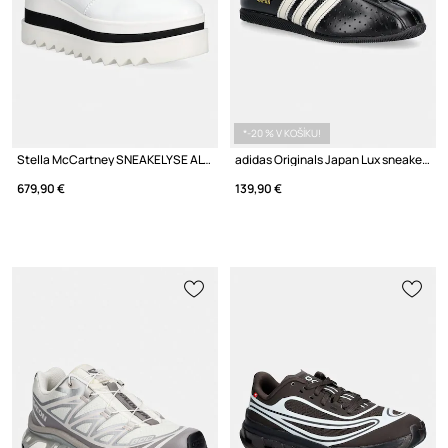
*-20 % V KOŠÍKU!
Stella McCartney SNEAKELYSE ALTER sneakers na platforme dámske
adidas Originals Japan Lux sneakers dámske kožené
679,90 €
139,90 €