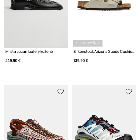
*-15 % V KOŠÍKU!
Miista Lucan loafery kožené
Birkenstock Arizona Suede Cushion Buckle šľapky dámske semišové
249,90 €
139,90 €