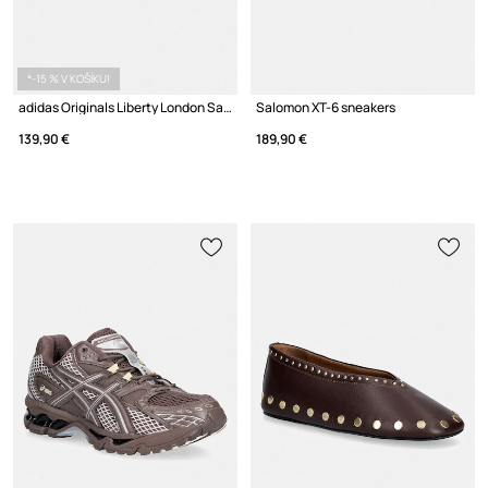
*-15 % V KOŠÍKU!
adidas Originals Liberty London Samba Og sneakers dámske
Salomon XT-6 sneakers
139,90 €
189,90 €