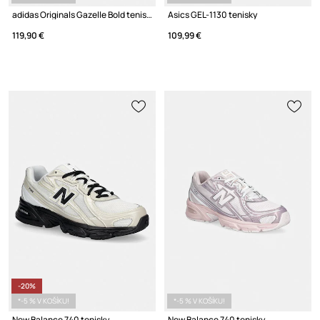
adidas Originals Gazelle Bold tenisky dámske kožené
Asics GEL-1130 tenisky
119,90 €
109,99 €
-20%
*-5 % V KOŠÍKU!
*-5 % V KOŠÍKU!
New Balance 740 tenisky
New Balance 740 tenisky