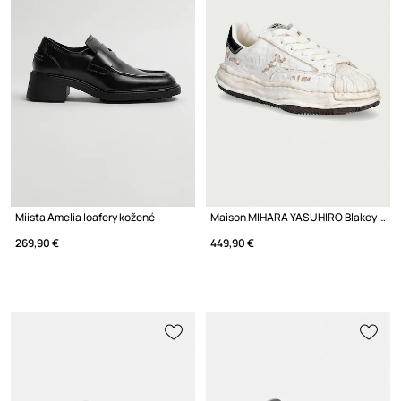
Miista Amelia loafery kožené
Maison MIHARA YASUHIRO Blakey tenisky nízke
269,90 €
449,90 €