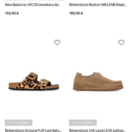
New Balance URC56 sneakers dámske
Birkenstock Boston WB LENB šľapky mules dámske nubukové
159,90 €
189,90 €
*-15 % V KOŠÍKU!
*-15 % V KOŠÍKU!
Birkenstock Arizona FUR Leo Natural HEX šľapky na plochom podpätku dámske kožené
Birkenstock Utti Lace LEVE poltopánky dámske semišové