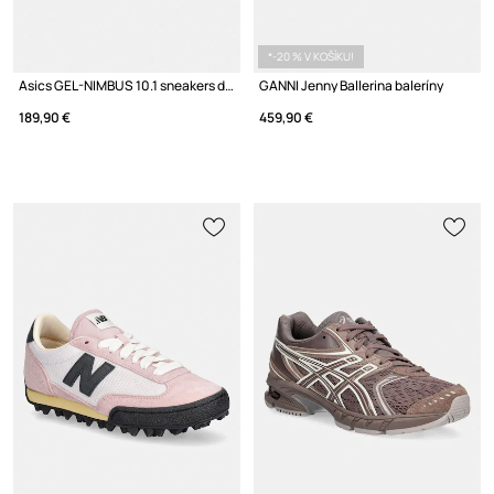
*-20 % V KOŠÍKU!
Asics GEL-NIMBUS 10.1 sneakers dámske
GANNI Jenny Ballerina baleríny
189,90 €
459,90 €