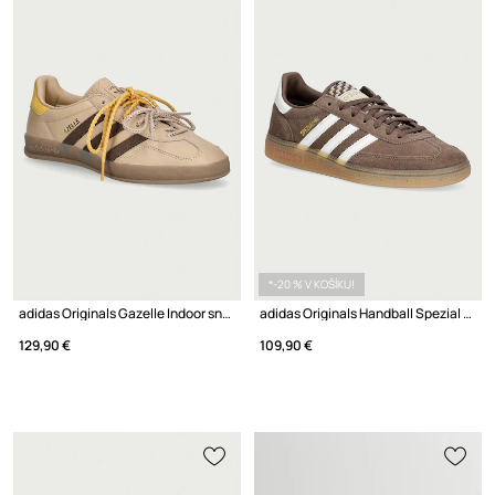
*-20 % V KOŠÍKU!
adidas Originals Gazelle Indoor sneakers dámske nubukové
adidas Originals Handball Spezial sneakers dámske semišové
129,90 €
109,90 €