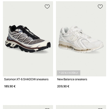
*-20 % V KOŠÍKU!
Salomon XT-6 SHADOW sneakers
New Balance sneakers
189,90 €
209,90 €