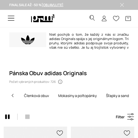
FINAL SALE AŽ -50 %
[OBJAVUJTE]
Doručenie aj do 24 h >
Niet pochýb o tom, že každý z nás si značku
adidas Originals spája s jej originálnym logom. Tri
pruhy, ktorými adidas podpisuje svoje produkty,
však nie sú všetko. Je tu aj trojlístok vytvorený v
roku 1972 ako symbol ducha olympijských hier.
Pánska Obuv adidas Originals
Počet vybraných produktov: 726
členková obuv
mokasíny a poltopánky
šľapky a sandále
Filter