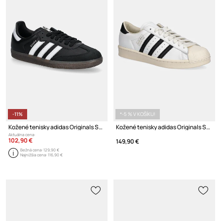
-11%
*-5 % V KOŠÍKU!
Kožené tenisky adidas Originals Samba OG
Kožené tenisky adidas Originals Superstar Vintage
Aktuálna cena:
102,90 €
149,90 €
Bežná cena:
129,90 €
Najnižšia cena:
116,90 €