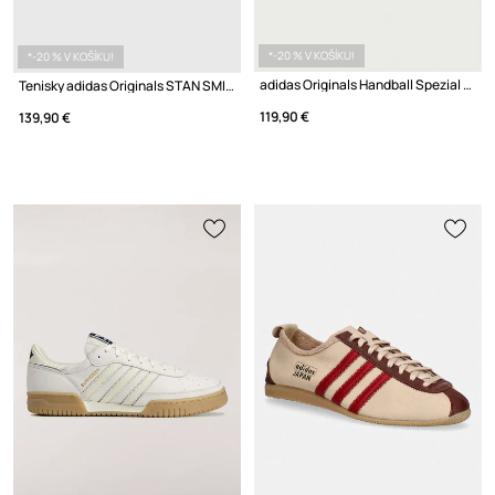
*-20 % V KOŠÍKU!
*-20 % V KOŠÍKU!
adidas Originals Handball Spezial sneakers pánske nubukové
Tenisky adidas Originals STAN SMITH 80s
119,90 €
139,90 €