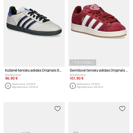
*-5 % V KOŠÍKU!
Kožené tenisky adidas Originals Samba Jp
Semišové tenisky adidas Originals Campus 00S
Aktuálna cena:
Aktuálna cena:
96,90 €
101,90 €
Bežná cena:
129,90 €
Bežná cena:
119,90 €
Najnižšia cena:
103,90 €
Najnižšia cena:
106,90 €