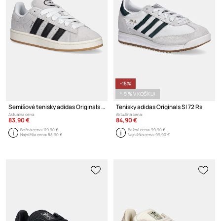
-15%
*-5 % V KOŠÍKU!
Semišové tenisky adidas Originals Campus 00S
Tenisky adidas Originals Sl 72 Rs
Aktuálna cena:
Aktuálna cena:
83,90 €
84,90 €
Bežná cena:
119,90 €
Bežná cena:
99,90 €
Najnižšia cena:
88,90 €
Najnižšia cena:
99,90 €