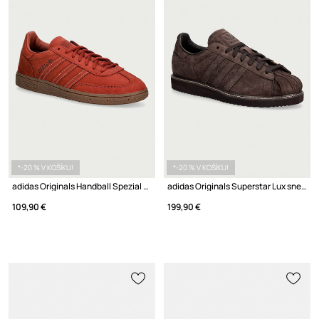
*-20 % V KOŠÍKU!
*-20 % V KOŠÍKU!
adidas Originals Handball Spezial sneakers pánske nubukové
adidas Originals Superstar Lux sneakers pánske semišové
109,90 €
199,90 €