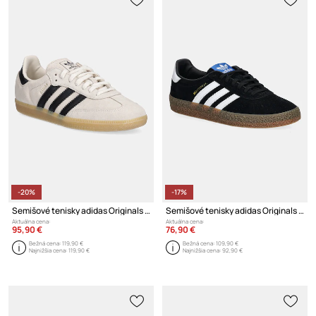
-20%
-17%
Semišové tenisky adidas Originals Samba OG
Semišové tenisky adidas Originals Montreal RM
Aktuálna cena:
Aktuálna cena:
95,90 €
76,90 €
Bežná cena:
119,90 €
Bežná cena:
109,90 €
Najnižšia cena:
119,90 €
Najnižšia cena:
92,90 €