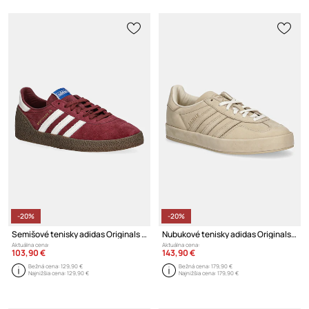
-20%
-20%
Semišové tenisky adidas Originals Montreal 76
Nubukové tenisky adidas Originals Gazelle Indoor Lux
Aktuálna cena:
Aktuálna cena:
103,90 €
143,90 €
Bežná cena:
129,90 €
Bežná cena:
179,90 €
Najnižšia cena:
129,90 €
Najnižšia cena:
179,90 €