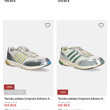
199,90 €
109,90 €
-20%
*-5 % V KOŠÍKU!
-20%
Tenisky adidas Originals Adizero Adios OG
Tenisky adidas Originals Adizero Adios OG
Aktuálna cena:
Aktuálna cena:
103,90 €
103,90 €
Bežná cena:
129,90 €
Bežná cena:
129,90 €