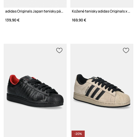
adidas Originals Japan tenisky pánske semišové
Kožené tenisky adidas Originals x WILLY CHAVARRIA JABBAR LO
139,90 €
169,90 €
-20%