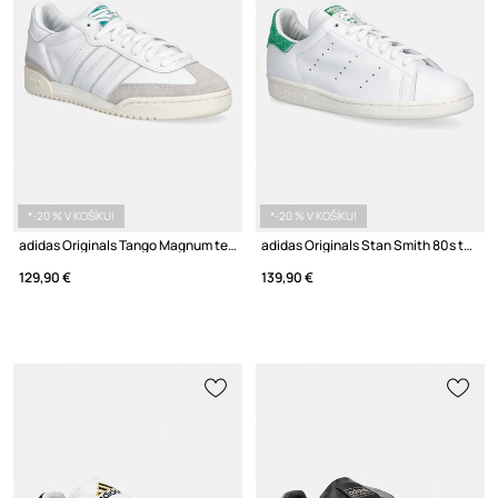
*-20 % V KOŠÍKU!
*-20 % V KOŠÍKU!
adidas Originals Tango Magnum tenisky pánske kožené
adidas Originals Stan Smith 80s tenisky pánske kožené
129,90 €
139,90 €