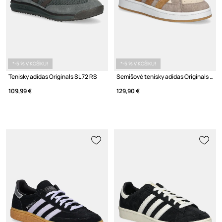
*-5 % V KOŠÍKU!
*-5 % V KOŠÍKU!
Tenisky adidas Originals SL 72 RS
Semišové tenisky adidas Originals Campus 00S Beta
109,99 €
129,90 €