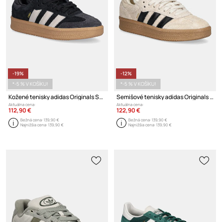
-19%
-12%
*-5 % V KOŠÍKU!
*-5 % V KOŠÍKU!
Kožené tenisky adidas Originals Samba XLG
Semišové tenisky adidas Originals Samba XLG
Aktuálna cena:
Aktuálna cena:
112,90 €
122,90 €
Bežná cena:
139,90 €
Bežná cena:
139,90 €
Najnižšia cena:
139,90 €
Najnižšia cena:
139,90 €