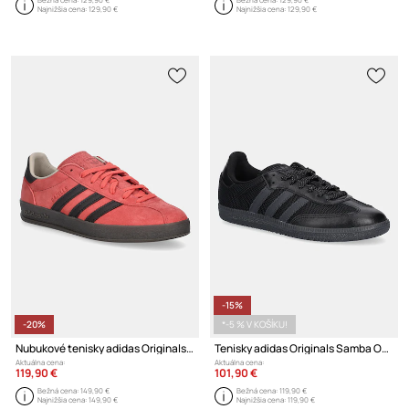
Najnižšia cena:
129,90 €
Najnižšia cena:
129,90 €
-15%
-20%
*-5 % V KOŠÍKU!
Nubukové tenisky adidas Originals Gazelle Indoor Pro
Tenisky adidas Originals Samba OG
Aktuálna cena:
Aktuálna cena:
119,90 €
101,90 €
Bežná cena:
149,90 €
Bežná cena:
119,90 €
Najnižšia cena:
149,90 €
Najnižšia cena:
119,90 €