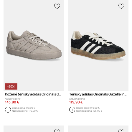
-20%
Kožené tenisky adidas Originals Gazelle Indoor Lux
Tenisky adidas Originals Gazelle Indoor Pro
Aktuálna cena:
Aktuálna cena:
143,90 €
119,90 €
Bežná cena:
179,90 €
Bežná cena:
149,90 €
Najnižšia cena:
179,90 €
Najnižšia cena:
126,90 €