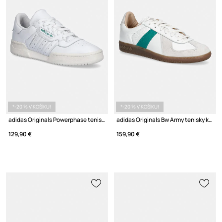
*-20 % V KOŠÍKU!
*-20 % V KOŠÍKU!
adidas Originals Powerphase tenisky pánske kožené
adidas Originals Bw Army tenisky kožené
129,90 €
159,90 €