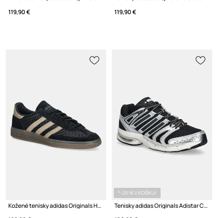
119,90 €
119,90 €
*-20 % V KOŠÍKU!
Kožené tenisky adidas Originals Handball Spezial
Tenisky adidas Originals Adistar Control 5