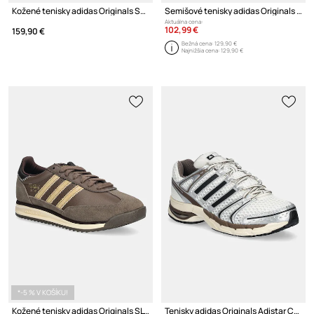
Kožené tenisky adidas Originals Superstar II
Semišové tenisky adidas Originals Superstar II
Aktuálna cena:
102,99 €
159,90 €
Bežná cena:
129,90 €
Najnižšia cena:
129,90 €
*-5 % V KOŠÍKU!
Kožené tenisky adidas Originals SL 72 RS
Tenisky adidas Originals Adistar Control 5