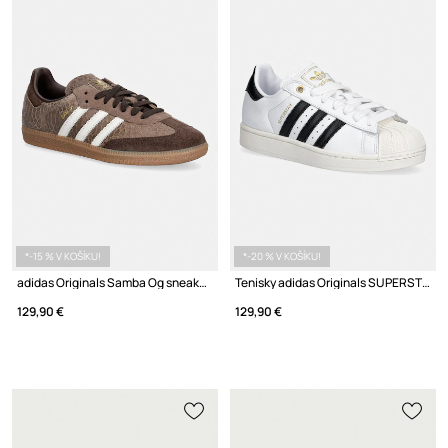
*-15 % V KOŠÍKU!
*-20 % V KOŠÍKU!
adidas Originals Samba Og sneakers pánske kožené
Tenisky adidas Originals SUPERSTAR II
129,90 €
129,90 €