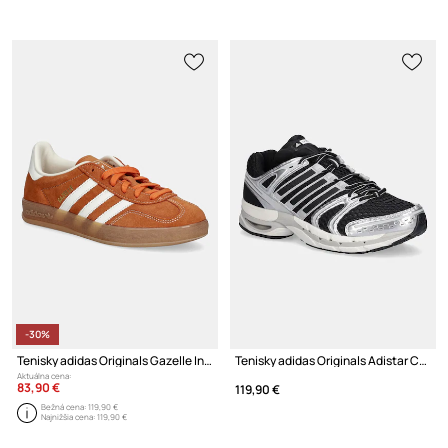
-30%
Tenisky adidas Originals Gazelle Indoor
Tenisky adidas Originals Adistar Control 5
Aktuálna cena:
83,90 €
119,90 €
Bežná cena:
119,90 €
Najnižšia cena:
119,90 €