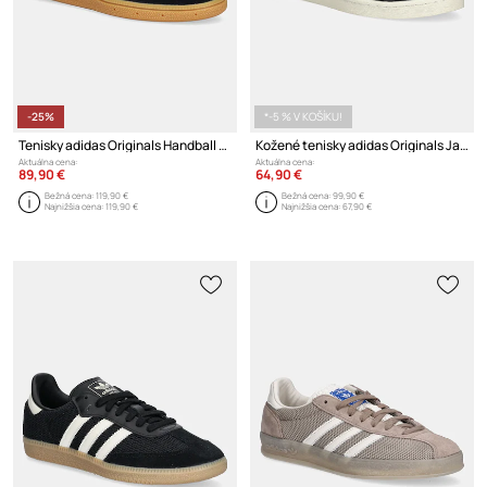
-25%
*-5 % V KOŠÍKU!
Tenisky adidas Originals Handball Spezial ST W
Kožené tenisky adidas Originals Jabbar LO
Aktuálna cena:
Aktuálna cena:
89,90 €
64,90 €
Bežná cena:
119,90 €
Bežná cena:
99,90 €
Najnižšia cena:
119,90 €
Najnižšia cena:
67,90 €