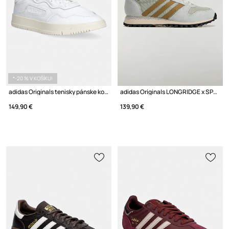
*-20 % V KOŠÍKU!
adidas Originals tenisky pánske kožené
adidas Originals LONGRIDGE x SPZL tenisky pánske
149,90 €
139,90 €