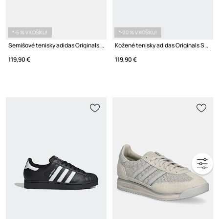
*-5 % V KOŠÍKU!
*-20 % V KOŠÍKU!
Semišové tenisky adidas Originals Tobacco
Kožené tenisky adidas Originals Superstar II
119,90 €
119,90 €