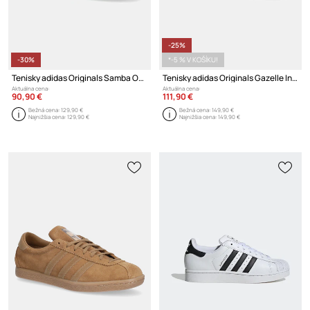
-25%
-30%
*-5 % V KOŠÍKU!
Tenisky adidas Originals Samba OG
Tenisky adidas Originals Gazelle Indoor
Aktuálna cena:
Aktuálna cena:
90,90 €
111,90 €
Bežná cena:
129,90 €
Bežná cena:
149,90 €
Najnižšia cena:
129,90 €
Najnižšia cena:
149,90 €