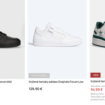
-26%
*-5 % V KOŠÍKU!
Kožené ten
Forum Mid
Kožené tenisky adidas Originals Forum Low
Aktuálna cen
129,90 €
94,99 €
Bežná cena:
Najnižšia ce
poskytnutím 