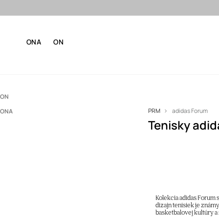
ONA
ON
ON
PRM
adidas Forum
ONA
Obuv
Tenisky adi
Obuv
Členková obuv
Sneakers
Sneakers
Kolekcia adidas Forum
dizajn tenisiek je znám
basketbalovej kultúry a