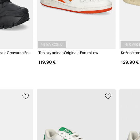
*-5 % V KOŠÍKU!
*-5 % V KOŠ
Kožená obuv adidas Originals Chavarria Forum Boot Mid
Tenisky adidas Originals Forum Low
119,90 €
129,90 €