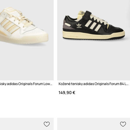
Kožené tenisky adidas Originals Forum Low CL W
Kožené tenisky adidas Originals Forum 84 Low
149,90 €