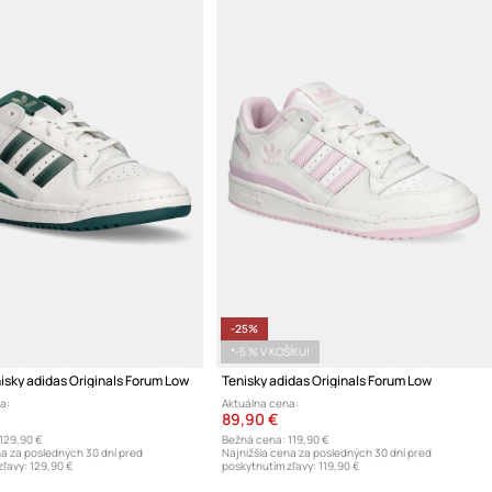
-25%
*-5 % V KOŠÍKU!
isky adidas Originals Forum Low
Tenisky adidas Originals Forum Low
a:
Aktuálna cena:
89,90 €
129,90 €
Bežná cena:
119,90 €
na za posledných 30 dní pred
Najnižšia cena za posledných 30 dní pred
zľavy:
129,90 €
poskytnutím zľavy:
119,90 €