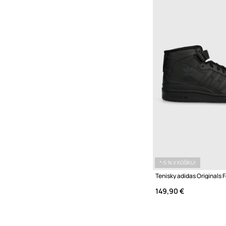
*-5 % V KOŠÍKU!
Tenisky adidas Originals 
149,90 €