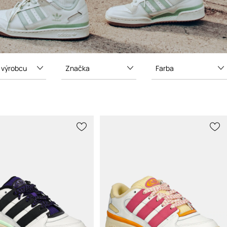
 výrobcu
Značka
Farba