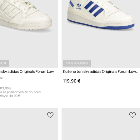
ÍKU!
*-5 % V KOŠÍKU!
isky adidas Originals Forum Low
Kožené tenisky adidas Originals Forum Low CL
a:
119,90 €
119,90 €
na za posledných 30 dní pred
zľavy:
119,90 €