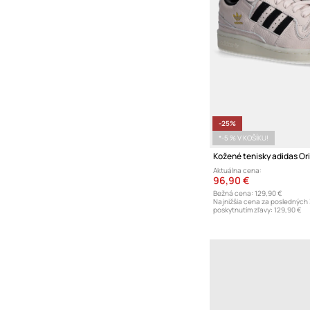
-25%
*-5 % V KOŠÍKU!
Aktuálna cena:
96,90 €
Bežná cena:
129,90 €
Najnižšia cena za posledných 
poskytnutím zľavy:
129,90 €