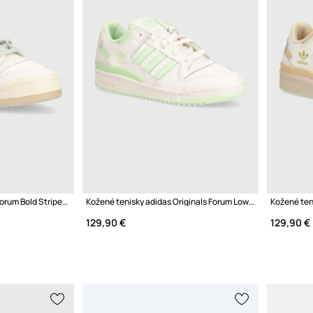
Tenisky adidas Originals Forum Bold Stripes W
Kožené tenisky adidas Originals Forum Low CL W
129,90 €
129,90 €