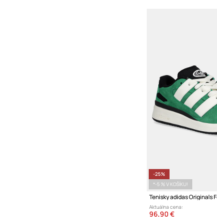
-25%
*-5 % V KOŠÍKU!
Tenisky adidas Originals
Aktuálna cena:
96,90 €