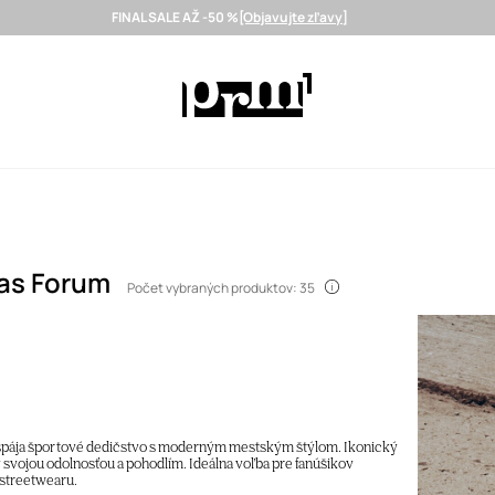
FINAL SALE AŽ -50 %
[Objavujte zľavy]
Doručenie aj do 24 h >
Vybrané prémiové značky >
SNEAKERS >
das Forum
Počet vybraných produktov: 35
 spája športové dedičstvo s moderným mestským štýlom. Ikonický
y svojou odolnosťou a pohodlím. Ideálna voľba pre fanúšikov
 streetwearu.