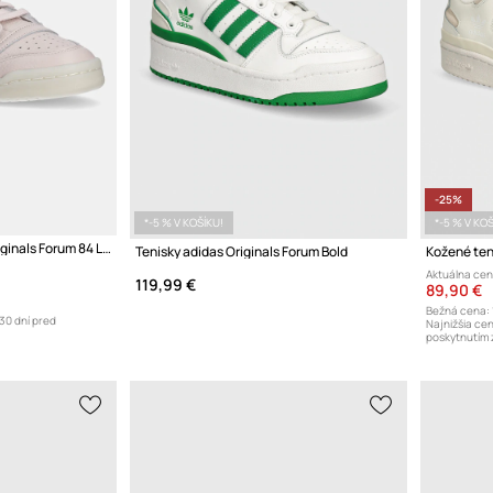
-25%
*-5 % V KOŠÍKU!
*-5 % V KOŠ
Kožené tenisky adidas Originals Forum 84 Low
Tenisky adidas Originals Forum Bold
Kožené ten
Aktuálna cen
119,99 €
89,90 €
Bežná cena:
30 dní pred
Najnižšia ce
poskytnutím 