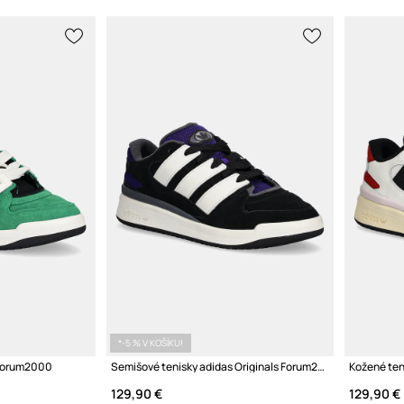
*-5 % V KOŠÍKU!
 Forum2000
Semišové tenisky adidas Originals Forum2000
129,90 €
129,90 €