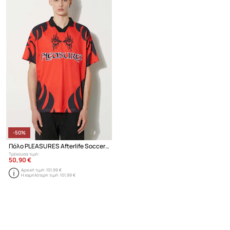
-50%
Πόλο PLEASURES Afterlife Soccer Jersey
Τρέχουσα τιμή:
50,90 €
Αρχική τιμή:
101,99 €
Η χαμηλότερη τιμή:
101,99 €