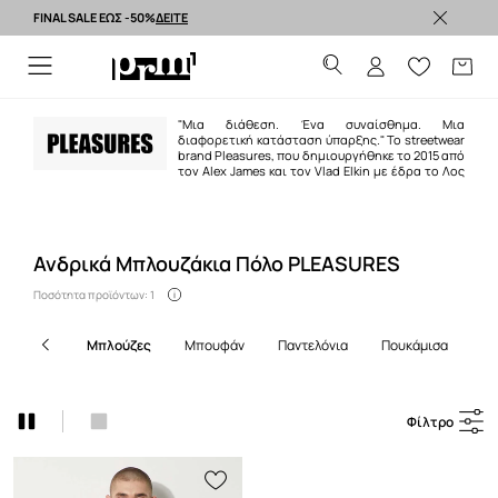
FINAL SALE ΕΩΣ -50%
ΔΕΙΤΕ
Premium brands >
"Μια διάθεση. Ένα συναίσθημα. Μια
διαφορετική κατάσταση ύπαρξης." Το streetwear
brand Pleasures, που δημιουργήθηκε το 2015 από
τον Alex James και τον Vlad Elkin με έδρα το Λος
Άντζελες, φτιάχνει ρούχα και αξεσουάρ με βάση τη γραφική σχεδίαση,
επηρεασμένα σε μεγάλο βαθμό από τη νοσταλγία της grunge, metal και
punk υποκουλτούρας των '90s. Η δουλειά τους είναι μελετημένη, τακτικά
αμφιλεγόμενη και, ίσως πάνω απ' όλα, διαπνέεται πάντα από μια αίσθηση
διασκέδασης.
Ανδρικά Μπλουζάκια Πόλο PLEASURES
Ποσότητα προϊόντων: 1
μπλούζες
μπουφάν
παντελόνια
πουκάμισα
σ
Φίλτρο