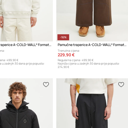
-16%
Pamučne traperice A-COLD-WALL* Format Pant
Pamučne traperice A-COLD-WALL* Format Pant
ena:
Trenutna cijena:
229,90 €
jena:
499,90 €
Regularna cijena:
499,90 €
a u zadnjih 30 dana prije popusta:
Najniža cijena u zadnjih 30 dana prije popusta:
274,90 €