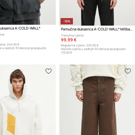
-16%
ukserica A-COLD-WALL*
Pamučna dukserica A-COLD-WALL* Millbank Hoodie
ena:
Trenutna cijena:
99,99 €
jena:
249,90 €
Regularna cijena:
229,90 €
a u zadnjih 30 dana prije popusta:
Najniža cijena u zadnjih 30 dana prije popusta:
119,90 €