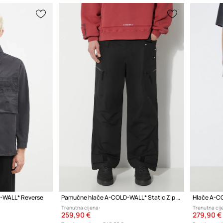
-WALL* Reverse
Pamučne hlače A-COLD-WALL* Static Zip Pant
Hlače A-CO
Trenutna cijena:
Trenutna cij
259,90 €
279,90 €