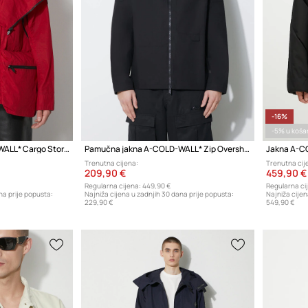
-16%
-5% u košar
Pamučna jakna A-COLD-WALL* Cargo Storm Jacket
Pamučna jakna A-COLD-WALL* Zip Overshirt
Trenutna cijena:
Trenutna cij
209,90 €
459,90 €
Regularna cijena:
449,90 €
Regularna ci
na prije popusta:
Najniža cijena u zadnjih 30 dana prije popusta:
Najniža cijen
229,90 €
549,90 €