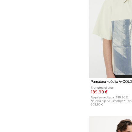
Trenutna cijena:
189,90 €
Regularna cijena:
399,90 €
Najniža cijena u zadnjih 30 da
209,90 €