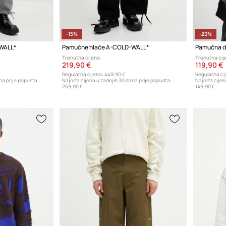
-15%
-20%
WALL*
Pamučne hlače A-COLD-WALL*
Pamučna d
Trenutna cijena:
Trenutna cij
219,90 €
119,90 €
Regularna cijena:
449,90 €
Regularna ci
na prije popusta:
Najniža cijena u zadnjih 30 dana prije popusta:
Najniža cijen
259,90 €
149,90 €