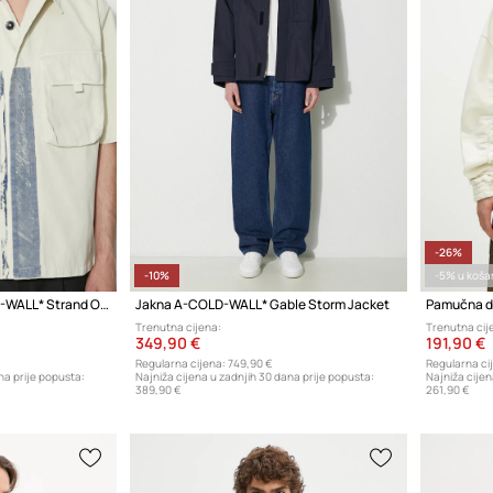
-26%
-10%
-5% u košar
Pamučna košulja A-COLD-WALL* Strand Overshirt
Jakna A-COLD-WALL* Gable Storm Jacket
Trenutna cijena:
Trenutna cij
349,90 €
191,90 €
Regularna cijena:
749,90 €
Regularna ci
na prije popusta:
Najniža cijena u zadnjih 30 dana prije popusta:
Najniža cijen
389,90 €
261,90 €