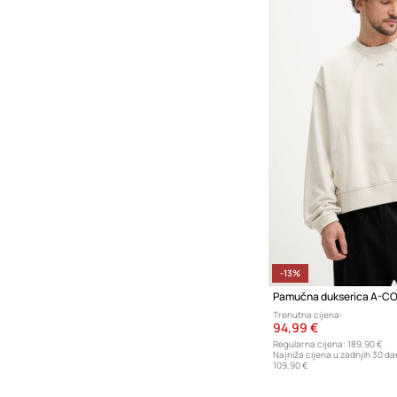
-13%
Pamučna dukserica A-C
Trenutna cijena:
94,99 €
Regularna cijena:
189,90 €
Najniža cijena u zadnjih 30 da
109,90 €