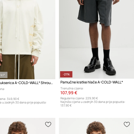
-21%
ici*
Pamučne kratke hlače A-COLD-WALL*
Pamučna dukserica A-COLD-WALL* Shroud Hoodie
Trenutna cijena:
ena:
107,99 €
Regularna cijena:
229,90 €
jena:
349,90 €
Najniža cijena u zadnjih 30 dana prije popusta:
a u zadnjih 30 dana prije popusta:
137,90 €