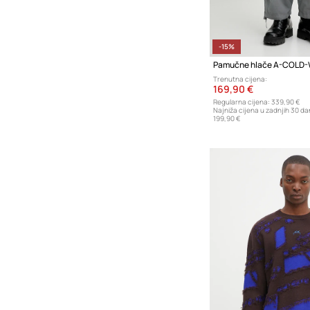
-15%
Pamučne hlače A-COLD-
Trenutna cijena:
169,90 €
Regularna cijena:
339,90 €
Najniža cijena u zadnjih 30 da
199,90 €