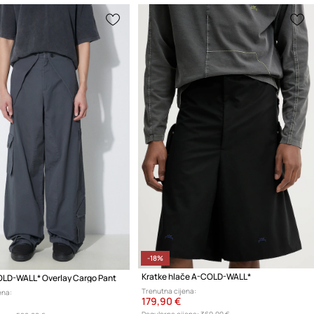
-18%
Kratke hlače A-COLD-WALL*
LD-WALL* Overlay Cargo Pant
Trenutna cijena:
ena:
179,90 €