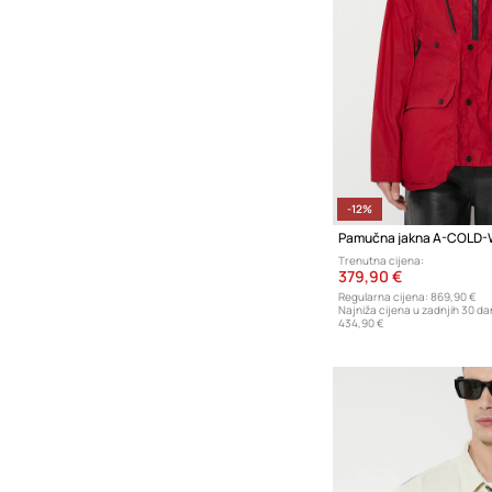
-12%
Trenutna cijena:
379,90 €
Regularna cijena:
869,90 €
Najniža cijena u zadnjih 30 da
434,90 €