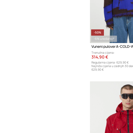
-50%
-5% u košarici*
Trenutna cijena:
314,90 €
Regularna cijena:
629,90 €
Najniža cijena u zadnjih 30 da
629,90 €