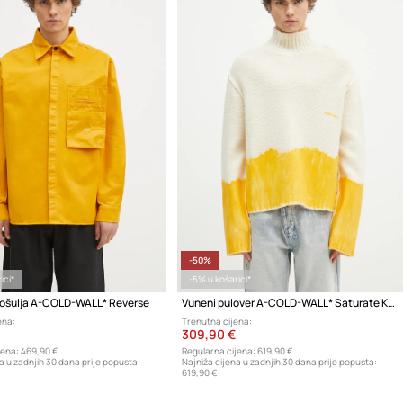
-50%
ici*
-5% u košarici*
ošulja A-COLD-WALL* Reverse
Vuneni pulover A-COLD-WALL* Saturate Knit High Neck
ena:
Trenutna cijena:
309,90 €
jena:
469,90 €
Regularna cijena:
619,90 €
a u zadnjih 30 dana prije popusta:
Najniža cijena u zadnjih 30 dana prije popusta:
619,90 €