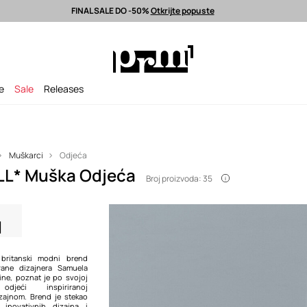
FINAL SALE DO -50%
Otkrijte popuste
latna dostava od 80 EUR >
Odabrane premium modne marke >
FINAL S
je
Sale
Releases
Muškarci
Odjeća
L* Muška Odjeća
Broj proizvoda: 35
britanski modni brend
ane dizajnera Samuela
ine, poznat je po svojoj
odjeći inspiriranoj
izajnom. Brend je stekao
 inovativnih dizajna i