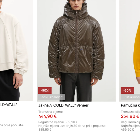
-50%
-50%
-5% u košarici*
-5% u košar
OLD-WALL*
Jakna A-COLD-WALL* Veneer
Pamučna k
Trenutna cijena:
Trenutna cij
444,90 €
234,90 €
Regularna cijena:
889,90 €
Regularna ci
na prije popusta:
Najniža cijena u zadnjih 30 dana prije popusta:
Najniža cijen
889,90 €
469,90 €