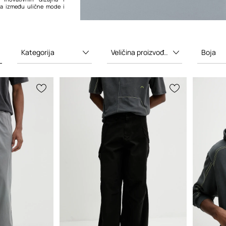
oja između ulične mode i
* sudjelovao je u
rendovima poput Nike,
verse
i
Dr. Martens
, često
lekcijama koje odražavaju
Kategorija
Veličina proizvođača
Boja
n i konceptualno vođen
A-COLD-WALL* leži u
bnosti da ponudi modu
s osobama koje cijene
nceptualni dizajn i
istup odjeći. Brendova
ivanju tradicionalnih
straživanju urbanističke
ga je istaknutim imenom u
.