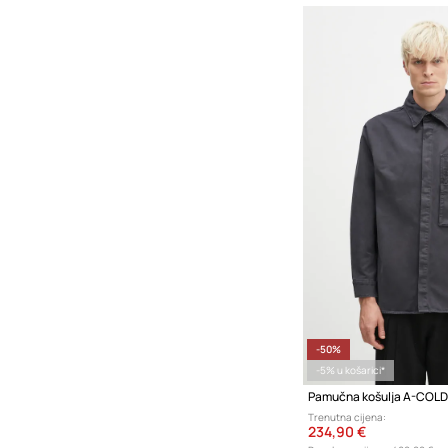
-50%
-5% u košarici*
Pamučna košulja A-COLD
Trenutna cijena:
234,90 €