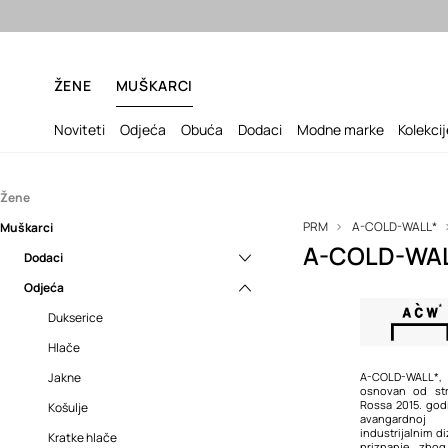
Besp
ŽENE
MUŠKARCI
Noviteti
Odjeća
Obuća
Dodaci
Modne marke
Kolekci
Žene
PRM
A-COLD-WALL*
Muškarci
Dodaci
A-COLD-WAL
Dodaci
Šalovi
Odjeća
Šalovi
Dukserice
Hlače
Jakne
A-COLD-WALL*, 
osnovan od str
Rossa 2015. god
Košulje
avangardnoj 
industrijalnim d
Kratke hlače
priznanje zbog