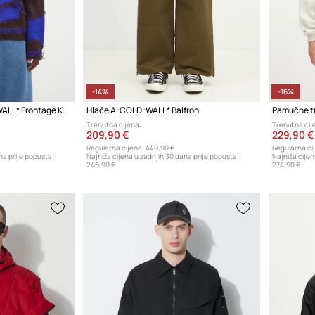
-14%
-16%
Vuneni pulover A-COLD-WALL* Frontage Knit Crewneck
Hlače A-COLD-WALL* Balfron
Trenutna cijena:
Trenutna cij
209,90 €
229,90 €
Regularna cijena:
449,90 €
Regularna ci
na prije popusta:
Najniža cijena u zadnjih 30 dana prije popusta:
Najniža cijen
246,90 €
274,90 €