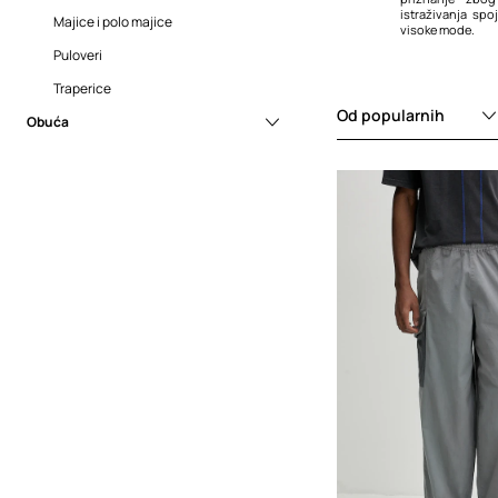
istraživanja sp
Majice i polo majice
visoke mode.
Puloveri
A-COLD-WALL
suradnjama s b
Traperice
Timberland
,
Con
rezultirajući ko
Od popularnih
Obuća
njegov napreda
stil.
Modne tenisice
Privlačnost 
Natikače i sandale
njegovoj sposo
koja rezonira 
inovaciju, ko
progresivan pr
predanost izaz
modnih normi i i
estetike učinila 
modnoj industriji