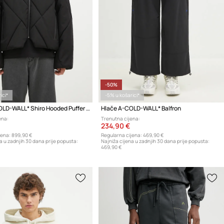
-50%
ici*
-5% u košarici*
Jakna A-COLD-WALL* Shiro Hooded Puffer Jacket
Hlače A-COLD-WALL* Balfron
ena:
Trenutna cijena:
234,90 €
jena:
899,90 €
Regularna cijena:
469,90 €
a u zadnjih 30 dana prije popusta:
Najniža cijena u zadnjih 30 dana prije popusta:
469,90 €