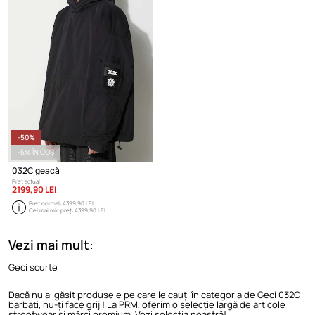
-50%
-5% ÎN COȘ
032C geacă
Preț actual:
2199,90 LEI
Preț normal:
4399,90 LEI
Cel mai mic preț:
4399,90 LEI
Vezi mai mult:
Geci scurte
Dacă nu ai găsit produsele pe care le cauți în categoria de Geci 032C
barbati, nu-ți face griji! La PRM, oferim o selecție largă de articole
streetwear și mărci premium. Vezi selecția noastră!