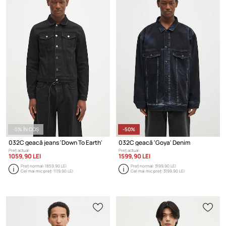
-5% ÎN COȘ
-50%
032C geacă jeans 'Down To Earth'
032C geacă 'Goya' Denim
Preț actual:
Preț actual:
1059,90 LEI
1599,90 LEI
Preț normal:
1859,90 LEI
Preț normal:
3199,90 LEI
Cel mai mic preț:
1119,90 LEI
Cel mai mic preț:
3199,90 LEI