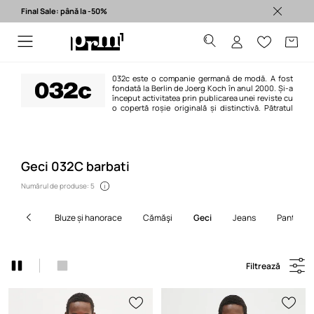
Final Sale: până la -50%
Produse originale >
032c este o companie germană de modă. A fost
fondată la Berlin de Joerg Koch în anul 2000. Și-a
început activitatea prin publicarea unei reviste cu
o copertă roșie originală și distinctivă. Pătratul
roșu se referă la culoarea îndrăzneață din Pantone Matching System, de la
care publicația își trage numele. 032c nu este doar un ziar obișnuit, ci este
acum un brand global care creează colecții inedite de prêt-à-porter. Scopul
său este să informeze, să provoace și să activeze imaginația, iar toate
acestea reprezintă o cultură a creației.
Geci 032C barbati
Numărul de produse: 5
bluze și hanorace
cămăşi
geci
jeans
pantaloni
Filtrează