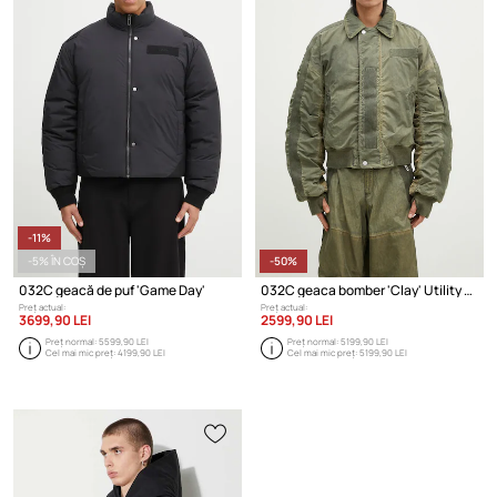
-11%
-5% ÎN COȘ
-50%
032C geacă de puf 'Game Day'
032C geaca bomber 'Clay' Utility Bomber
Preț actual:
Preț actual:
3699,90 LEI
2599,90 LEI
Preț normal:
5599,90 LEI
Preț normal:
5199,90 LEI
Cel mai mic preț:
4199,90 LEI
Cel mai mic preț:
5199,90 LEI