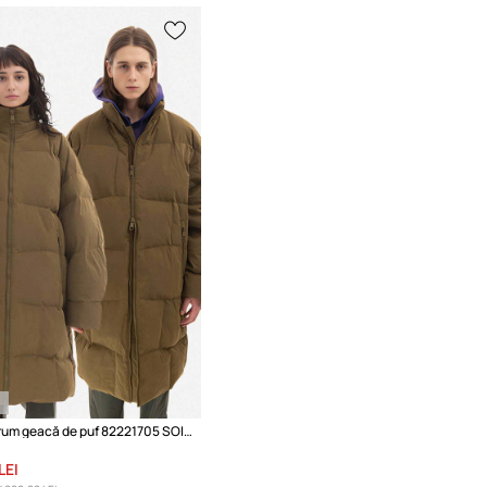
A.A. Spectrum geacă de puf 82221705 SOIL GREEN
LEI