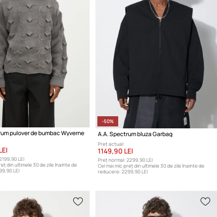
-50%
rum pulover de bumbac Wyverne
A.A. Spectrum bluza Garbag
Preț actual:
LEI
1149,90 LEI
2199,90 LEI
Preț normal:
2299,90 LEI
eț din ultimele 30 de zile înainte de
Cel mai mic preț din ultimele 30 de zile înainte de
99,90 LEI
reducere:
2299,90 LEI