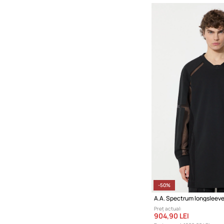
-50%
A.A. Spectrum longsleev
Preț actual:
904,90 LEI