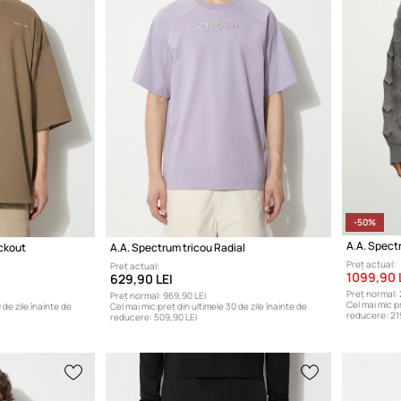
-50%
A.A. Spect
ockout
A.A. Spectrum tricou Radial
Preț actual:
Preț actual:
1099,90 
629,90 LEI
Preț normal:
Preț normal:
969,90 LEI
Cel mai mic pr
 de zile înainte de
Cel mai mic preț din ultimele 30 de zile înainte de
reducere:
21
reducere:
509,90 LEI