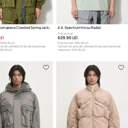
A.A. Spectrum geaca Coasted Spring Jacket
A.A. Spectrum tricou Radial
Preț actual:
EI
629,90 LEI
2499,90 LEI
Preț normal:
969,90 LEI
eț din ultimele 30 de zile înainte de
Cel mai mic preț din ultimele 30 de zile înainte de
99,90 LEI
reducere:
509,90 LEI