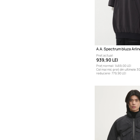
A.A. Spectrum bluza Arli
Preț actual:
939,90 LEI
Preț normal:
1469,00 LEI
Cel mai mic preț din ultimele 30
reducere:
779,90 LEI