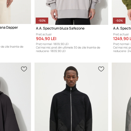
-50%
-50%
lana Dapper
A.A. Spectrum bluza Safezone
Preț actual:
Preț actual:
904,90 LEI
1249,90 L
Preț normal:
1809,90 LEI
Preț normal:
 de zile înainte de
Cel mai mic preț din ultimele 30 de zile înainte de
Cel mai mic pr
reducere:
1809,90 LEI
reducere:
24