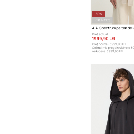
-50%
-5% ÎN COȘ
A.A. Spectrum palton de 
Preț actual:
1999,90 LEI
Preț normal:
3999,90 LEI
Cel mai mic preț din ultimele 30
reducere:
3999,90 LEI