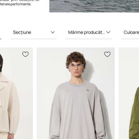
teriale performante.
Secțiune
Mărime producător
Culoar