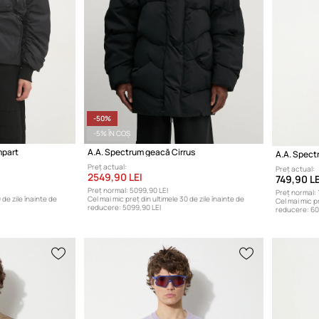
-50%
-5% ÎN COȘ
mpart
A.A. Spectrum geacă Cirrus
A.A. Spect
Preț actual:
Preț actual:
2549,90 LEI
749,90 LE
Preț normal:
5099,90 LEI
Preț normal:
 de zile înainte de
Cel mai mic preț din ultimele 30 de zile înainte de
Cel mai mic pr
reducere:
5099,90 LEI
reducere:
60