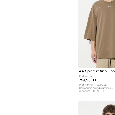
A.A. Spectrum tricou Kn
Preț actual:
749,90 LEI
Preț normal:
1149,00 LEI
Cel mai mic preț din ultimele 30
reducere:
609,90 LEI