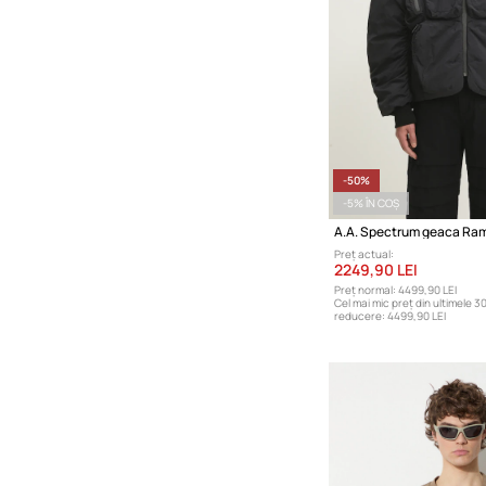
-50%
-5% ÎN COȘ
A.A. Spectrum geaca Ra
Preț actual:
2249,90 LEI
Preț normal:
4499,90 LEI
Cel mai mic preț din ultimele 30
reducere:
4499,90 LEI