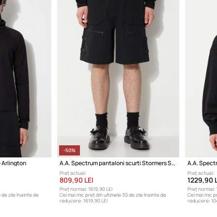
-50%
 Arlington
A.A. Spectrum pantaloni scurti Stormers Shorts
A.A. Spect
Preț actual:
Preț actual:
809,90 LEI
1229,90 L
Preț normal:
1619,90 LEI
Preț normal:
 de zile înainte de
Cel mai mic preț din ultimele 30 de zile înainte de
Cel mai mic pr
reducere:
1619,90 LEI
reducere:
10