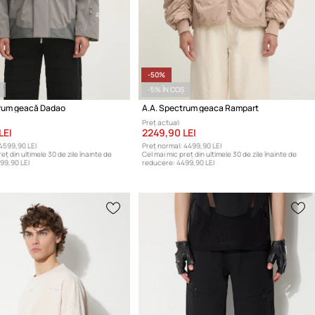
-50%
-5% ÎN COȘ
trum geacă Dadao
A.A. Spectrum geaca Rampart
Preț actual:
LEI
2249,90 LEI
4599,90 LEI
Preț normal:
4499,90 LEI
eț din ultimele 30 de zile înainte de
Cel mai mic preț din ultimele 30 de zile înainte de
99,90 LEI
reducere:
4499,90 LEI