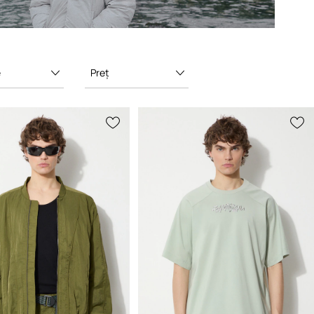
e
Preț