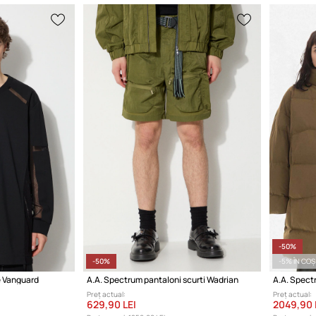
-50%
-50%
-5% ÎN COȘ
e Vanguard
A.A. Spectrum pantaloni scurti Wadrian
Preț actual:
Preț actual:
629,90 LEI
2049,90 