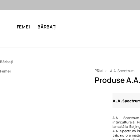
Final Sale: până 
FEMEI
BĂRBAȚI
Bărbaţi
PRM
A.A. Spectrum
Femei
Îmbrăcăminte
Produse A.A
Îmbrăcăminte
Bluze și hanorace
Geci
Geci
Paltoane
Paltoane
Pantaloni
Pulovere și cardigane
Pantaloni scurţi
A.A. Spectru
interculturală. 
lansată la Beijin
Pulovere și cardigane
A.A. Spectrum î
trib, nu o armată
Tricouri
loc pentru divers