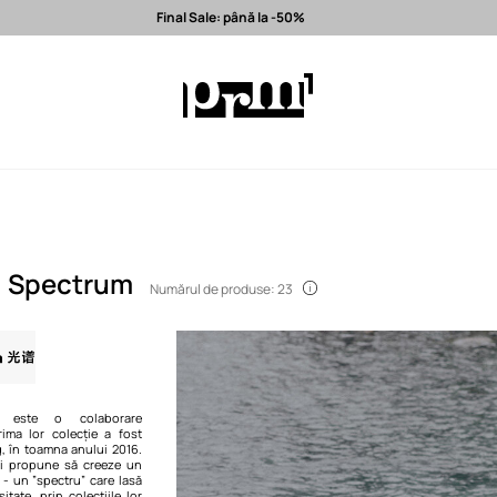
Final Sale: până la -50%
la -50%
Expediere în 24h >
Branduri premium selectate >
. Spectrum
Numărul de produse: 23
m este o colaborare
Prima lor colecție a fost
g, în toamna anului 2016.
și propune să creeze un
 - un ”spectru” care lasă
itate, prin colecțiile lor