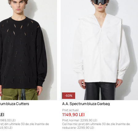
-50%
rum bluza Cutters
A.A. Spectrum bluza Garbag
Preț actual:
EI
1149,90 LEI
1989,00 LEI
Preț normal:
2299,90 LEI
eț din ultimele 30 de zile înainte de
Cel mai mic preț din ultimele 30 de zile înainte de
49,90 LEI
reducere:
2299,90 LEI