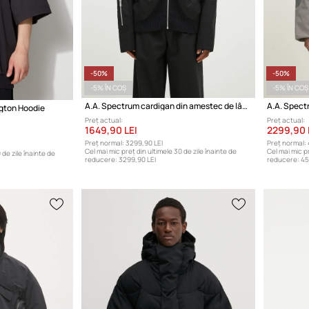
-50%
-50%
-5% ÎN COȘ
-5% ÎN COȘ
A.A. Spectrum cardigan din amestec de lână Saxon
A.A. Spec
ngton Hoodie
Preț actual:
Preț actual:
1649,90 LEI
2299,90 
Preț normal:
3299,90 LEI
Preț normal:
Cel mai mic preț din ultimele 30 de zile înainte de
Cel mai mic pr
 de zile înainte de
reducere:
3299,90 LEI
reducere:
45