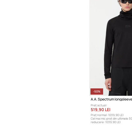
-50%
A.A. Spectrum longsleeve
Preț actual:
519,90 LEI
Preț normal:
1039,90 LEI
Cel mai mic preț din ultimele 30
reducere:
1039,90 LEI