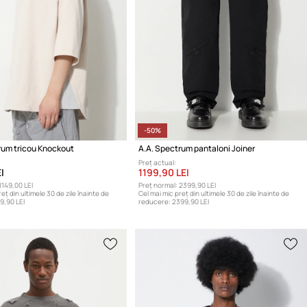
-50%
rum tricou Knockout
A.A. Spectrum pantaloni Joiner
Preț actual:
I
1199,90 LEI
1149,00 LEI
Preț normal:
2399,90 LEI
eț din ultimele 30 de zile înainte de
Cel mai mic preț din ultimele 30 de zile înainte de
9,90 LEI
reducere:
2399,90 LEI