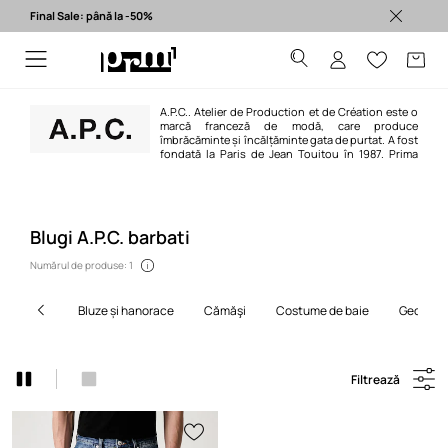
Final Sale: până la -50%
Produse originale >
A.P.C.. Atelier de Production et de Création este o
marcă franceză de modă, care produce
îmbrăcăminte și încălțăminte gata de purtat. A fost
fondată la Paris de Jean Touitou în 1987. Prima
colecție de îmbrăcăminte pentru bărbați a fost etichetată "HIVER 1987",
pentru ca în 1989 să fie înlocuită de eticheta A.P.C. Marca cultivă un stil
casual, dar elegant, cu modele minimaliste și linii simple. Toate acestea
oferă produse de înaltă calitate, atemporale. Marca are 88 de buticuri proprii
în întreaga lume.
Blugi A.P.C. barbati
Numărul de produse: 1
bluze și hanorace
cămăşi
costume de baie
geci
Filtrează