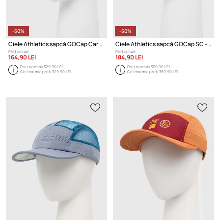
-50%
-50%
Ciele Athletics șapcă GOCap Carbon - RCC
Ciele Athletics șapcă GOCap SC - WWM
Preț actual:
Preț actual:
164,90 LEI
184,90 LEI
Preț normal:
329,90 LEI
Preț normal:
369,90 LEI
Cel mai mic preț:
329,90 LEI
Cel mai mic preț:
369,90 LEI