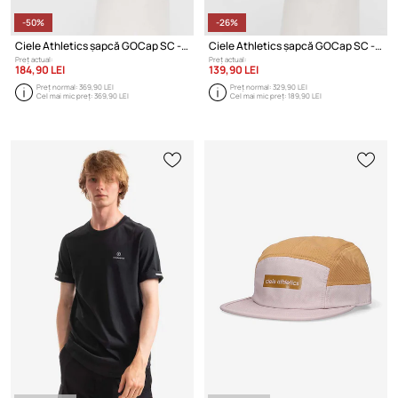
-50%
-26%
Ciele Athletics șapcă GOCap SC - WWM
Ciele Athletics șapcă GOCap SC - WWM
Preț actual:
Preț actual:
184,90 LEI
139,90 LEI
Preț normal:
369,90 LEI
Preț normal:
329,90 LEI
Cel mai mic preț:
369,90 LEI
Cel mai mic preț:
189,90 LEI