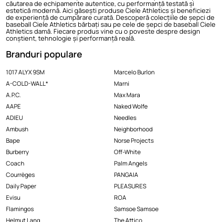
căutarea de echipamente autentice, cu performanță testată și
estetică modernă. Aici găsești produse Ciele Athletics și beneficiezi
de experiență de cumpărare curată. Descoperă colecțiile de șepci de
baseball Ciele Athletics bărbați sau pe cele de
șepci de baseball Ciele
Athletics damă
. Fiecare produs vine cu o poveste despre design
conștient, tehnologie și performanță reală.
Branduri populare
1017 ALYX 9SM
Marcelo Burlon
A-COLD-WALL*
Marni
A.P.C.
Max Mara
AAPE
Naked Wolfe
ADIEU
Needles
Ambush
Neighborhood
Bape
Norse Projects
Burberry
Off-White
Coach
Palm Angels
Courrèges
PANGAIA
Daily Paper
PLEASURES
Evisu
ROA
Flamingos
Samsoe Samsoe
Helmut Lang
The Attico