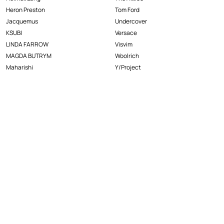
Heron Preston
Tom Ford
Jacquemus
Undercover
KSUBI
Versace
LINDA FARROW
Visvim
MAGDA BUTRYM
Woolrich
Maharishi
Y/Project