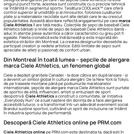
singurul punct forte, acestea sunt construite cu o precizie tehnică
rar întâlnită în segmentul sportiv. Țesătura COOLwick™ care oferă
control superior al umidității și al mirosurilor, folosirea cusăturilor
plate și a materialelor reciclate sunt alte detalii care le-au crescut
popularitatea. Această abordare reflectă angajamentul pe care
marca
Ciele Athletics
îl are față mediu. Colecțiile de
șepci de baseball Ciele
Athletics bărbați
și liniile de șepci de baseball Ciele Athletics damă –
aduc în atenție piese autentice a căror caracteristici cu greu pot fi
egalate. Paleta cromatică este îndrăzneață și este inspirată din
estetica străzilor din Montreal. La crearea designurilor deosebite au
participat creatori și vedete artistice. Ediții limitate de șepci sunt
apreciate de atleți și pasionați de confort urban.
Din Montreal în toată lumea – șepcile de alergare
marca Ciele Athletics, un fenomen global
Ciele a depășit granițele Canadei - la doar câțiva ani după lansare - și
a devenit un simbol global în cultura alergării. De la New York la Tokyo,
de pe traseele montane până pe podiumurile maratoanelor
internaționale, șepcile de alergare marca Ciele Athletics sunt purtate
de sportivi de elită, influenceri, artiști și entuziaști de sport
deopotrivă.
Ciele Athletics
a construit o comunitate, iar inițiativa
„Everybody Run” ce a luat naștere din dorința de a face alergarea
accesibilă tuturor, s-a transformat într-un adevărat eveniment social.
Brandul susține sportivii, cultivând un spirit de incluziune rar întâlnit
în industria sportului de performanță.
Descoperă Ciele Athletics online pe PRM.com
Ciele Athletics online
pe PRM.com este destinația ta, dacă ești în