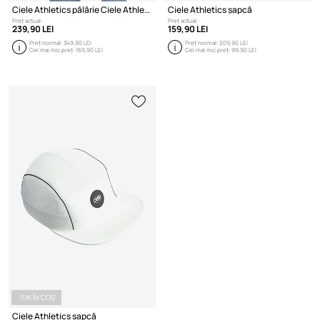
Ciele Athletics pălărie Ciele Athletics BKTHat - DFL CLBKTHDFL-BK001
Ciele Athletics șapcă
Preț actual:
Preț actual:
239,90 LEI
159,90 LEI
Preț normal:
349,90 LEI
Preț normal:
209,90 LEI
Cel mai mic preț:
169,90 LEI
Cel mai mic preț:
99,90 LEI
-5% ÎN COȘ
Ciele Athletics șapcă