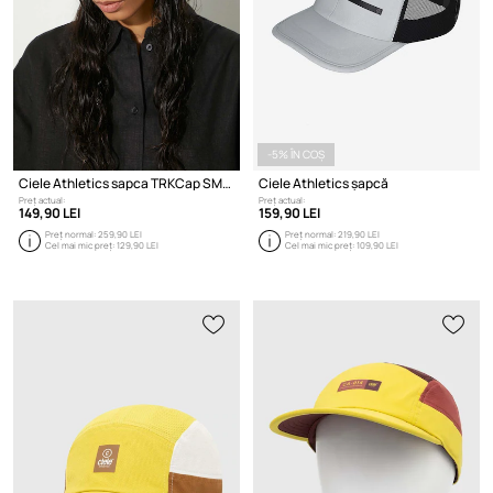
-5% ÎN COȘ
Ciele Athletics sapca TRKCap SMT SC - GRP - Vented - Century
Ciele Athletics șapcă
Preț actual:
Preț actual:
149,90 LEI
159,90 LEI
Preț normal:
259,90 LEI
Preț normal:
219,90 LEI
Cel mai mic preț:
129,90 LEI
Cel mai mic preț:
109,90 LEI