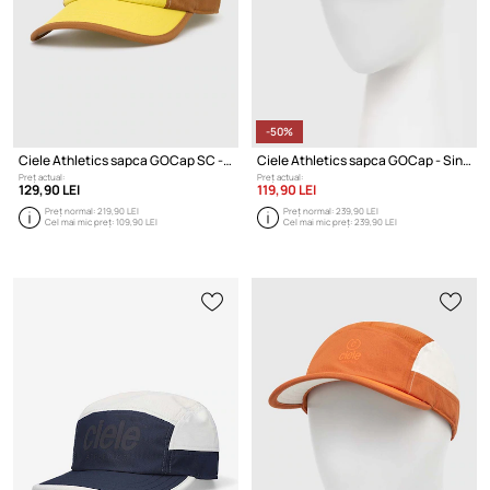
-50%
Ciele Athletics sapca GOCap SC - C Plus Box
Ciele Athletics sapca GOCap - Since
Preț actual:
Preț actual:
129,90 LEI
119,90 LEI
Preț normal:
219,90 LEI
Preț normal:
239,90 LEI
Cel mai mic preț:
109,90 LEI
Cel mai mic preț:
239,90 LEI