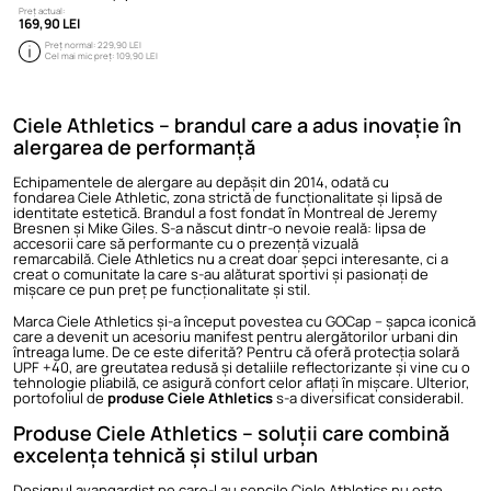
Preț actual:
169,90 LEI
Preț normal:
229,90 LEI
Cel mai mic preț:
109,90 LEI
Ciele Athletics – brandul care a adus inovație în
alergarea de performanță
Echipamentele de alergare au depășit din 2014, odată cu
fondarea Ciele Athletic, zona strictă de funcționalitate și lipsă de
identitate estetică. Brandul a fost fondat în Montreal de Jeremy
Bresnen și Mike Giles. S-a născut dintr-o nevoie reală: lipsa de
accesorii care să performante cu o prezență vizuală
remarcabilă. Ciele Athletics nu a creat doar șepci interesante, ci a
creat o comunitate la care s-au alăturat sportivi și pasionați de
mișcare ce pun preț pe funcționalitate și stil.
Marca Ciele Athletics și-a început povestea cu GOCap – șapca iconică
care a devenit un acesoriu manifest pentru alergătorilor urbani din
întreaga lume. De ce este diferită? Pentru că oferă protecția solară
UPF +40, are greutatea redusă și detaliile reflectorizante și vine cu o
tehnologie pliabilă, ce asigură confort celor aflați în mișcare. Ulterior,
portofoliul de
produse Ciele Athletics
s-a diversificat considerabil.
Produse Ciele Athletics – soluții care combină
excelența tehnică și stilul urban
Designul avangardist pe care-l au șepcile Ciele Athletics nu este