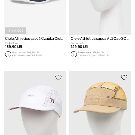
-5% ÎN COȘ
Ciele Athletics șapcă Czapka Ciele Athletics Gocap SC CLGCSCSA-NV001
Ciele Athletics sapca ALZCap SC - C Plus
Preț actual:
Preț actual:
159,90 LEI
129,90 LEI
Preț normal:
209,90 LEI
Preț normal:
219,90 LEI
Cel mai mic preț:
99,90 LEI
Cel mai mic preț:
109,90 LEI