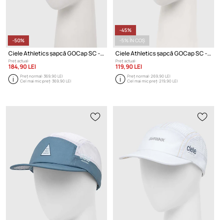
-45%
-50%
-5% ÎN COȘ
Ciele Athletics șapcă GOCap SC - WWM
Ciele Athletics șapcă GOCap SC - Vented Athletics
Preț actual:
Preț actual:
184,90 LEI
119,90 LEI
Preț normal:
369,90 LEI
Preț normal:
269,90 LEI
Cel mai mic preț:
369,90 LEI
Cel mai mic preț:
219,90 LEI