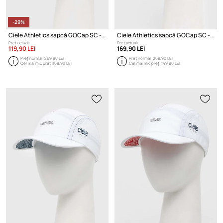
-29%
Ciele Athletics șapcă GOCap SC - Vented Athletics
Ciele Athletics șapcă GOCap SC - Multi Star
Preț actual:
Preț actual:
119,90 LEI
169,90 LEI
Preț normal:
269,90 LEI
Preț normal:
269,90 LEI
Cel mai mic preț:
169,90 LEI
Cel mai mic preț:
149,90 LEI