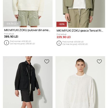
-5% ÎN COȘ
-50%
MKI MIYUKI ZOKU pulover din amestec de lana Chunky Rib Knit Crewneck
MKI MIYUKI ZOKU geaca Tencel Rider Jacket
Preț actual:
Preț actual:
389,90 LEI
229,90 LEI
Preț normal:
459,90 LEI
Preț normal:
459,90 LEI
Cel mai mic preț:
239,90 LEI
Cel mai mic preț:
459,90 LEI