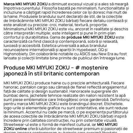
Marca MKI MIYUKI ZOKU
a diminuat excesul vizual și a ales să meargă
împotriva curentului. Filosofia bazată pe minimalism, funcționalitate și
incluziune a câștigat rapid încrederea celor ce își doresc mai mult de
la haine. Produsele brandului sunt declarații de stil, de la colecțiile
de
îmbrăcăminte MKI MIYUKI ZOKU bărbați
fiecare detaliu contează și
este analizat cu precizie: croi, material, textură, proporție.
Minimalismul MKI MIYUKI ZOKU este viu, ancorat în realitate și deschis
către interpretări multiple; este inteligent și pune în prim-plan
confortul și durabilitatea. Gama de
produse MKI MIYUKI ZOKU
este
caracterizată ca fiind clasică și contemporană, sobră și relaxată,
luxoasă și accesibilă. Estetica universală a adus brandului
recunoaștere internațională și apariții în Hypebeast, GQ și
Highsnobiety. Din colaborările notabile cu ASICS sau New Era au fost
lansate și colecții limitate bine primite de publicul din întreaga lume.
Produse MKI MIYUKI ZOKU – # moștenire
japoneză în stil britanic contemporan
MKI MIYUKI ZOKU produce haine cu o precizie arhitecturală. Fiecare
hanorac, pantalon cargo sau cămașă de flanel reflectă angajamentul
față de calitate și design sustenabil. Hanoracele supergrele din
bumbac dens, jachetele tehnice realizate din nailon rezistent la apă
sunt piese emblematice care îmbogățesc orice garderobă. Definitoriu
pentru marca MKI MIYUKI ZOKU este brandingul discret. Etichetele,
logo-urile și elementele grafice nu sunt ostentative, ele sunt reduse
la minimum. Accentul nu cade pe marcă, ci pe experiența purtătorului
de aceea colecțiile de îmbrăcăminte MKI MIYUKI ZOKU bărbați inspiră
încredere prin calitatea construcției, nu prin ostentație vizuală.
Streetwear-ul este o formă de manifest cultural, iar
MKI MIYUKI
ZOKU online
oferă iubitorilor de streetwear premium și pasionații de
design japonez contemporan au hainele care exprimă libertate.