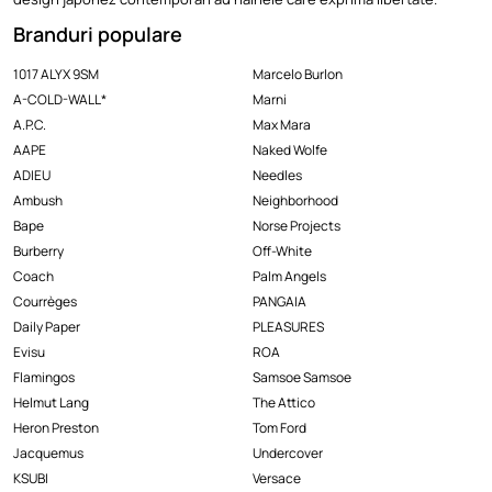
Branduri populare
1017 ALYX 9SM
Marcelo Burlon
A-COLD-WALL*
Marni
A.P.C.
Max Mara
AAPE
Naked Wolfe
ADIEU
Needles
Ambush
Neighborhood
Bape
Norse Projects
Burberry
Off-White
Coach
Palm Angels
Courrèges
PANGAIA
Daily Paper
PLEASURES
Evisu
ROA
Flamingos
Samsoe Samsoe
Helmut Lang
The Attico
Heron Preston
Tom Ford
Jacquemus
Undercover
KSUBI
Versace