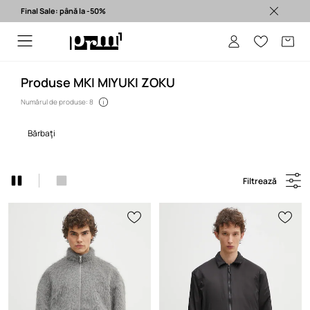
Final Sale: până la -50%
Produse originale >
Produse MKI MIYUKI ZOKU
Numărul de produse: 8
bărbaţi
Filtrează