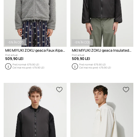
-5% ÎN COȘ
-5% ÎN COȘ
MKI MIYUKI ZOKU geaca Faux Alpaca Track Jacket
MKI MIYUKI ZOKU geaca Insulated Loft Rider Jacket
Preț actual:
Preț actual:
509,90 LEI
509,90 LEI
Preț normal:
679,90 LEI
Preț normal:
679,90 LEI
Cel mai mic preț:
479,90 LEI
Cel mai mic preț:
479,90 LEI