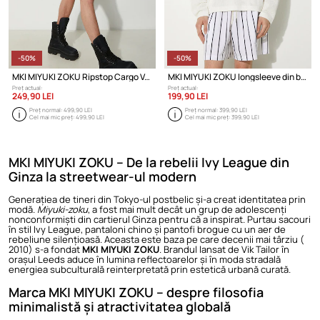
-50%
-50%
MKI MIYUKI ZOKU Ripstop Cargo Vest
MKI MIYUKI ZOKU longsleeve din bumbac Loose Gauge Long Sleeve
Preț actual:
Preț actual:
249,90 LEI
199,90 LEI
Preț normal:
499,90 LEI
Preț normal:
399,90 LEI
Cel mai mic preț:
499,90 LEI
Cel mai mic preț:
399,90 LEI
MKI MIYUKI ZOKU – De la rebelii Ivy League din
Ginza la streetwear-ul modern
Generațiea de tineri din Tokyo-ul postbelic și-a creat identitatea prin
modă.
Miyuki-zoku
, a fost mai mult decât un grup de adolescenți
nonconformiști din cartierul Ginza pentru că a inspirat. Purtau sacouri
în stil Ivy League, pantaloni chino și pantofi brogue cu un aer de
rebeliune silențioasă. Aceasta este baza pe care decenii mai târziu (
2010) s-a fondat
MKI MIYUKI ZOKU
. Brandul lansat de Vik Tailor în
orașul Leeds aduce în lumina reflectoarelor și în moda stradală
energiea subculturală reinterpretată prin estetică urbană curată.
Marca MKI MIYUKI ZOKU – despre filosofia
minimalistă și atractivitatea globală