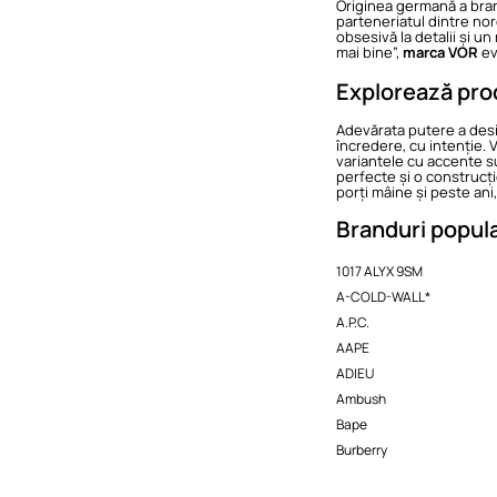
Originea germană a brand
parteneriatul dintre no
obsesivă la detalii și u
mai bine”,
marca VOR
ev
Explorează prod
Adevărata putere a desig
încredere, cu intenție. 
variantele cu accente s
perfecte și o construcți
porți mâine și peste ani, 
Branduri popul
1017 ALYX 9SM
A-COLD-WALL*
A.P.C.
AAPE
ADIEU
Ambush
Bape
Burberry