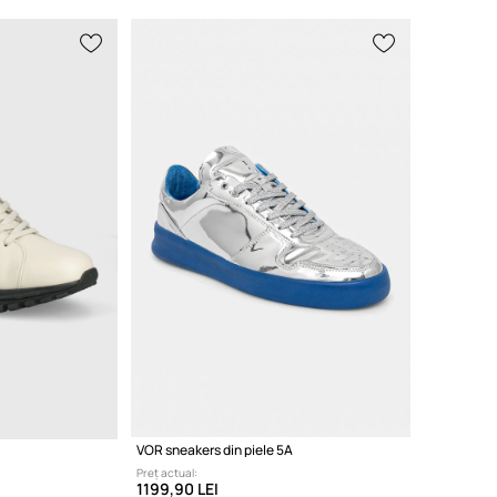
VOR sneakers din piele 5A
Preț actual:
1199,90 LEI