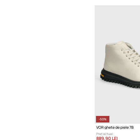
-50%
VOR ghete de piele 7B
Preț actual:
889,90 LEI