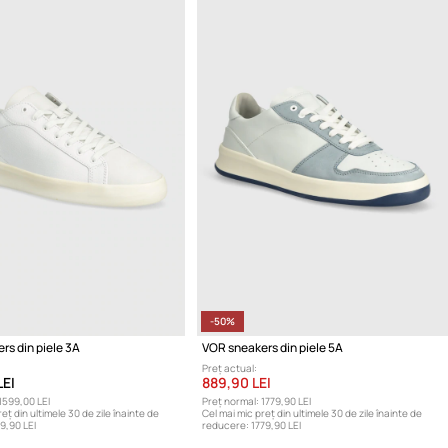
-50%
rs din piele 3A
VOR sneakers din piele 5A
Preț actual:
LEI
889,90 LEI
1599,00 LEI
Preț normal:
1779,90 LEI
eț din ultimele 30 de zile înainte de
Cel mai mic preț din ultimele 30 de zile înainte de
9,90 LEI
reducere:
1779,90 LEI