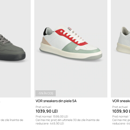
-5% ÎN COȘ
A
VOR sneakers din piele 5A
VOR sneake
Preț actual:
Preț actual:
1039,90 LEI
1039,90 
Preț normal:
1599,00 LEI
Preț normal:
 de zile înainte de
Cel mai mic preț din ultimele 30 de zile înainte de
Cel mai mic pr
reducere:
449,90 LEI
reducere:
44