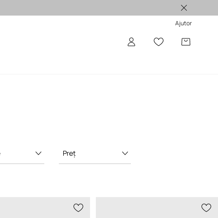
Produse originale >
Ajutor
e
Preț