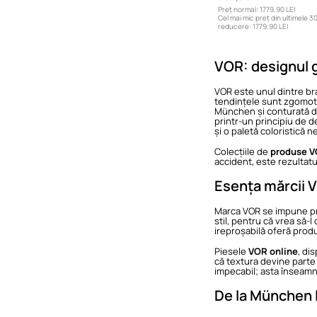
Preț normal:
1779,90 LEI
Cel mai mic preț din ultimele 30
reducere:
1779,90 LEI
VOR: designul g
VOR este unul dintre bra
tendințele sunt zgomoto
München și conturată de
printr-un principiu de d
și o paletă coloristică 
Colecțiile de
produse 
accident, este rezultatul
Esența mărcii 
Marca VOR se impune pri
stil, pentru că vrea să-
ireproșabilă oferă prod
Piesele
VOR online
, di
că textura devine parte 
impecabil; asta înseamn
De la München l