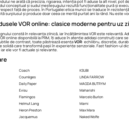
ului ne arată că precizia, rigoarea, intenția pot fi aduse la alt nivel, pot 
rdul conceptual și sudul meșteșugului rezultă funcționalitate pură și exec
n respect față de proces. În Portugaliei etica muncii se traduce în rezisten
ită surplusul și produce doar ceea ce merită purtat ani la rând. Nu este vor
usele VOR online: clasice moderne pentru uz zi
nului constă în relevanța zilnică, iar încălțămintea VOR este relevantă. Ada
VOR online disponibilă la PRM, îți aduce în atenție adidași construiți care s
ubtile de contrast, toate păstrează esența
VOR
: echilibru, discreție, dura
e solidă care transformă pașii în experiențe senzoriale. Fast fashion-ul dic
iar ele vor fi actuale și relevante.
are
Coach
KSUBI
Courrèges
LINDA FARROW
Daily Paper
MAGDA BUTRYM
Evisu
Maharishi
Flamingos
Marcelo Burlon
Helmut Lang
Marni
Heron Preston
Max Mara
Jacquemus
Naked Wolfe