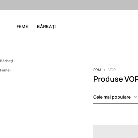
Final Sale: până 
FEMEI
BĂRBAȚI
Bărbaţi
PRM
VOR
Femei
Încălțăminte
Produse VO
Încălțăminte
Ghete
Sneakers
Sneakers
Cele mai populare