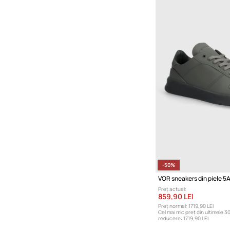
-50%
VOR sneakers din piele 5
Preț actual:
859,90 LEI
Preț normal:
1719,90 LEI
Cel mai mic preț din ultimele 30
reducere:
1719,90 LEI