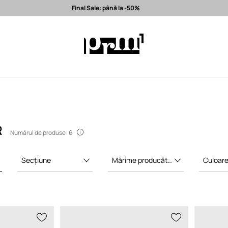
Final Sale: până la -50%
la -50%
Expediere în 24h >
Branduri premium selectate >
R
Numărul de produse: 6
Secțiune
Mărime producător
Culoar