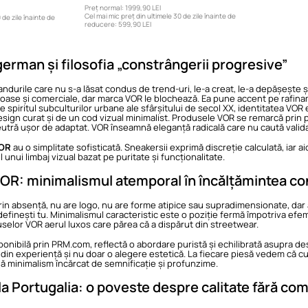
Preț normal:
1999,90 LEI
Cel mai mic preț din ultimele 30 de zile înainte de
 de zile înainte de
reducere:
599,90 LEI
erman și filosofia „constrângerii progresive”
ndurile care nu s-a lăsat condus de trend-uri, le-a creat, le-a depășește ș
ase și comerciale, dar marca VOR le blochează. Ea pune accent pe rafiname
 spiritul subculturilor urbane ale sfârșitului de secol XX, identitatea VO
esign curat și de un cod vizual minimalist. Produsele VOR se remarcă prin pr
neutră ușor de adaptat. VOR înseamnă eleganță radicală care nu caută valida
VOR
au o simplitate sofisticată. Sneakersii exprimă discreție calculată, iar a
 unui limbaj vizual bazat pe puritate și funcționalitate.
VOR: minimalismul atemporal în încălțămintea 
n absență, nu are logo, nu are forme atipice sau supradimensionate, dar are
l definești tu. Minimalismul caracteristic este o poziție fermă împotriva efem
uselor VOR aerul luxos care părea că a dispărut din streetwear.
sponibilă prin PRM.com, reflectă o abordare puristă și echilibrată asupra 
din experiență și nu doar o alegere estetică. La fiecare piesă vedem că cusă
ă minimalism încărcat de semnificație și profunzime.
a Portugalia: o poveste despre calitate fără co