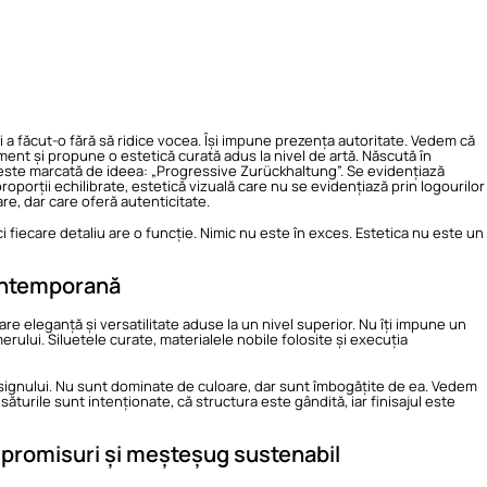
i a făcut-o fără să ridice vocea. Își impune prezența autoritate. Vedem că
nt și propune o estetică curată adus la nivel de artă. Născută în
R este marcată de ideea: „Progressive Zurückhaltung”. Se evidențiază
oporții echilibrate, estetică vizuală care nu se evidențiază prin logourilor
re, dar care oferă autenticitate.
ici fiecare detaliu are o funcție. Nimic nu este în exces. Estetica nu este un
contemporană
 eleganță și versatilitate aduse la un nivel superior. Nu îți impune un
erului. Siluetele curate, materialele nobile folosite și execuția
designului. Nu sunt dominate de culoare, dar sunt îmbogățite de ea. Vedem
turile sunt intenționate, că structura este gândită, iar finisajul este
mpromisuri și meșteșug sustenabil