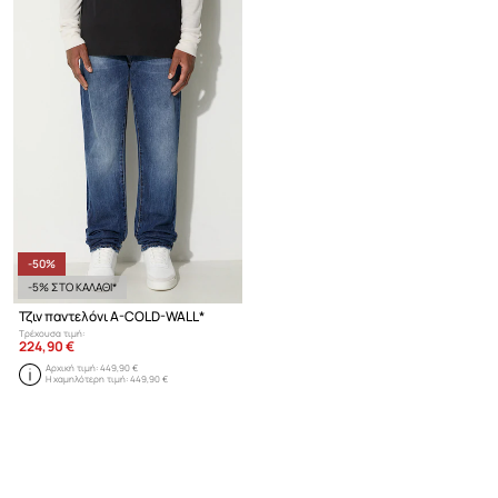
-50%
-5% ΣΤΟ ΚΑΛΑΘΙ*
Τζιν παντελόνι A-COLD-WALL*
Τρέχουσα τιμή:
224,90 €
Αρχική τιμή:
449,90 €
Η χαμηλότερη τιμή:
449,90 €