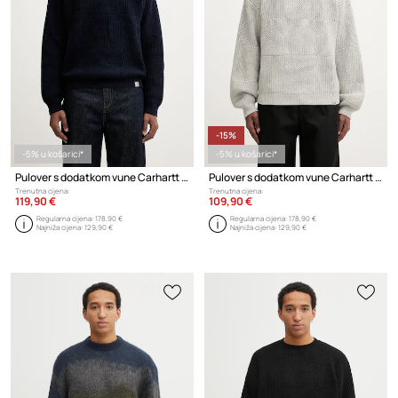
-15%
-5% u košarici*
-5% u košarici*
Pulover s dodatkom vune Carhartt WIP Bishop Sweater
Pulover s dodatkom vune Carhartt WIP Bishop Sweater
Trenutna cijena:
Trenutna cijena:
119,90 €
109,90 €
Regularna cijena:
178,90 €
Regularna cijena:
178,90 €
Najniža cijena:
129,90 €
Najniža cijena:
129,90 €