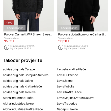
-19%
-5% u košarici*
-5% u košarici*
Pulover Carhartt WIP Shawn Sweater
Pulover s dodatkom vune Carhartt WIP Commuting Sweater
Trenutna cijena:
Trenutna cijena:
95,99 €
119,90 €
Regularna cijena:
159,90 €
Regularna cijena:
178,90 €
Najniža cijena:
119,90 €
Najniža cijena:
129,90 €
Također provjerite:
adidas originals Čarape
Lacoste Kratke Hlače
adidas originals Gornji dio trenirke
Levis Dukserice
adidas originals Jakne
Levis Jakne
adidas originals Kratke hlače
Levis Košulje
adidas originals Trenirke
Levis Kratke Hlače
Alpha Industries Hlače
Levis Majice Kratkih Rukava
Alpha Industries Jakne
Levis Traperice
Alpha Industries Kratke Hlače
Napapijri Jakne