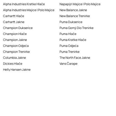
Alpha Industries Kratke Hlače
Napapijri Majice I Polo Majice
Alpha Industries Majice I Polo Majice
New Balance Jakne
Carhartt Hlače
New Balance Trenirke
Carhartt Jakne
Puma Dukserice
Champion Dukserice
Puma Gornji Dio Trenirke
Champion Hlače
Puma Hlače
Champion Jakne
Puma Kratke Hlače
Champion Odjeća
Puma Odjeća
Champion Trenirke
Puma Trenirke
Columbia Jakne
The North Face Jakne
Dickies Hlače
Vans Čarape
Helly Hansen Jakne