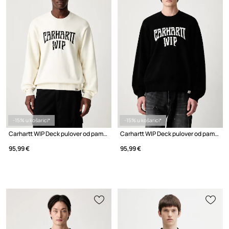
-15% u košarici*
-15% u košarici*
Carhartt WIP Deck pulover od pamuka za muškarce
Carhartt WIP Deck pulover od pamuka za muškarce
95,99 €
95,99 €