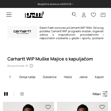
Besplatna dostava od 80 EUR >
Edwin Faeh osnovao je Carhartt WIP 1994. Od svog
početka, Carhartt WIP je izgradio snažan, organski
odnos s inspirativnim, provokativnim i
nepoznatim osobama u glazbi i sportu, postavši
ikoničan i prepoznatljiv brend od hip-hopa do skate-a, od grafita do
biciklizma. Radi s brendovima kao što su
Vans
,
APC
, Patta, Neighborhood,
Junya Watanabe i mnogi drugi.
Carhartt WIP Muške Majice s kapuljačom
Broj proizvoda: 16
donje rublje
dukserice
hlače
jakne
kaputi
Filteri