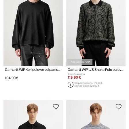
-5% u košarici*
Carhartt WIP Kori pulover od pamuka za muškarce
Carhartt WIP L/S Snake Polo pulover za muškarce
Trenutna cijena:
119,90 €
104,99 €
Regularna cijena:
179,90 €
Najniža cijena:
129,90 €