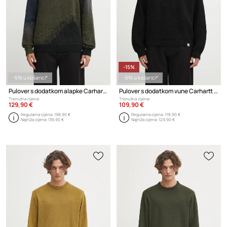
-15%
-5% u košarici*
-5% u košarici*
Pulover s dodatkom alapke Carhartt WIP Tinley Sweater
Pulover s dodatkom vune Carhartt WIP Bishop Sweater
Trenutna cijena:
Trenutna cijena:
129,90 €
109,90 €
Regularna cijena:
198,90 €
Regularna cijena:
178,90 €
Najniža cijena:
139,90 €
Najniža cijena:
129,90 €