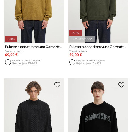
-50%
-50%
-5% u košarici*
Pulover s dodatkom vune Carhartt WIP Alten Sweater
Pulover s dodatkom vune Carhartt WIP Alten Sweater
Trenutna cijena:
Trenutna cijena:
69,90 €
69,90 €
Regularna cijena:
139,90 €
Regularna cijena:
139,90 €
Najniža cijena:
139,90 €
Najniža cijena:
139,90 €