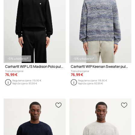
-5% u košarici*
-5% u košarici*
Carhartt WIP L/S Madison Polo pulover od pamuka za muškarce
Carhartt WIP Keenan Sweater pulover od pamuka za muškarce
Trenutna cijena:
Trenutna cijena:
76,99 €
76,99 €
Regularna cijena:
119,90 €
Regularna cijena:
118,90 €
Najniža cijena:
83,99 €
Najniža cijena:
83,99 €