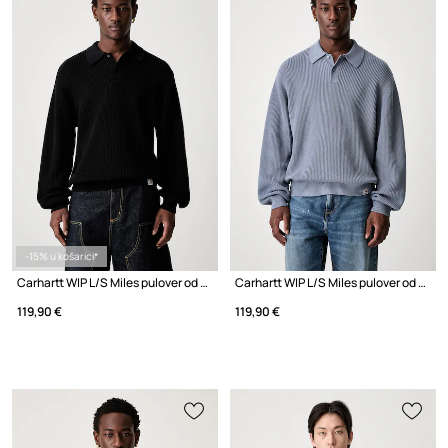
-15% u košarici*
Carhartt WIP L/S Miles pulover od pamuka za muškarce
Carhartt WIP L/S Miles pulover od pamuka za muškarce
119,90 €
119,90 €