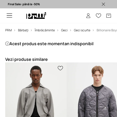
Final Sale: până la -50%
Produse originale >
PRM
Bărbaţi
Îmbrăcăminte
Geci
Geci scurte
Billionaire Bo
Acest produs este momentan indisponibil
Vezi produse similare