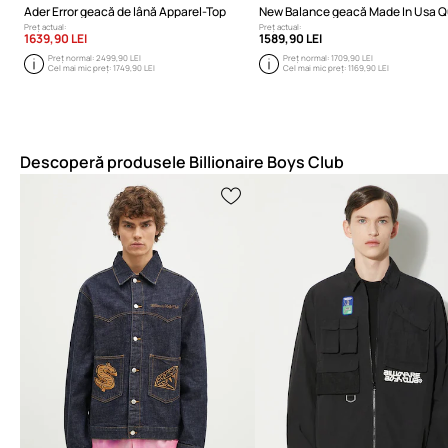
Ader Error geacă de lână Apparel-Top
Preț actual:
Preț actual:
1639,90 LEI
1589,90 LEI
Preț normal:
2499,90 LEI
Preț normal:
1709,90 LEI
Cel mai mic preț:
1749,90 LEI
Cel mai mic preț:
1169,90 LEI
Descoperă produsele Billionaire Boys Club