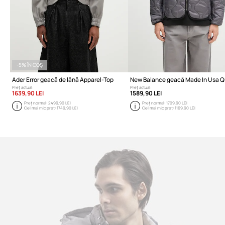
-5% ÎN COȘ
Ader Error geacă de lână Apparel-Top
Preț actual:
Preț actual:
1639,90 LEI
1589,90 LEI
Preț normal:
2499,90 LEI
Preț normal:
1709,90 LEI
Cel mai mic preț:
1749,90 LEI
Cel mai mic preț:
1169,90 LEI