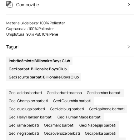
Compoziție
Materialul de baza: 100% Poliester
Captuseala: 100% Poliester
Umplutura: 90% Puf, 10% Pene
Taguri
Îmbrăcăminte Billionaire Boys Club
Geci barbati Billionaire Boys Club
Geci scurte barbati Billionaire Boys Club
Geci adidas barbati
Geci barbati toamna
Geci bomber barbati
Geci Champion barbati
Geci Columbia barbati
Geci cu gluga barbati
Geci de blug barbati
Geci galbene barbati
Geci Helly Hansen barbati
Geci Human Made barbati
Geci iarna barbati
Geci maro barbati
Geci Napapijri barbati
Geci negri barbati
Geci oversize barbati
Geci parka barbati