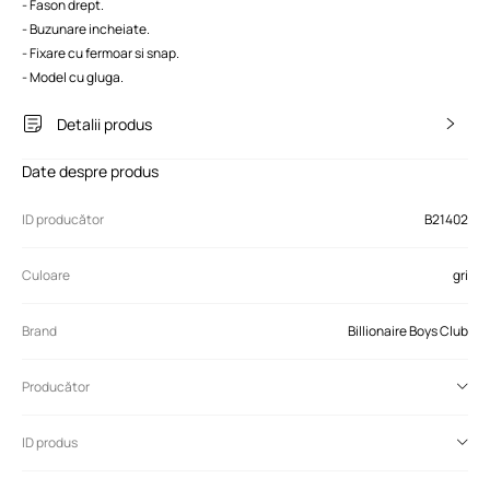
- Fason drept.
- Buzunare incheiate.
- Fixare cu fermoar si snap.
- Model cu gluga.
Detalii produs
Date despre produs
ID producător
B21402
Culoare
gri
Brand
Billionaire Boys Club
Producător
ID produs