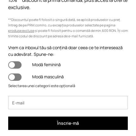
15%** discount la prima comandă, plus acces la oferte
exclusive.
**Discountul poate fi folosit o singură dată, se aplică produselor cu preț
întreg de pe PRM.com/ro, cu excepția produselor selectate pe pagina:
produse excluse
și poate fi folosit pentru o comandă de min.600 RON. Îți vom
trimite codul de discount pe adresa de e-mail furnizată.
Vrem ca inboxul tău să conțină doar ceea ce te interesează
cu adevărat. Spune-ne:
Modă feminină
Modă masculină
Selectarea unei categorii este opțională
Înscrie-mă