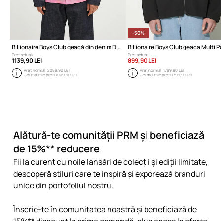
-50%
Billionaire Boys Club geacă din denim Diamonds & Dollars Selvedge Denim
Preț actual:
Preț actual:
1139,90 LEI
899,90 LEI
Preț normal:
2089,90 LEI
Preț normal:
1799,90 LEI
Cel mai mic preț:
1009,90 LEI
Cel mai mic preț:
1799,90 LEI
Alătură-te comunității PRM și beneficiază
de 15%** reducere
Fii la curent cu noile lansări de colecții și ediții limitate,
descoperă stiluri care te inspiră și exporează branduri
unice din portofoliul nostru.
Înscrie-te în comunitatea noastră și beneficiază de