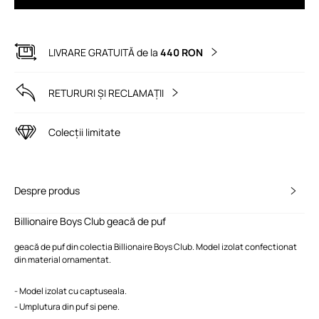
LIVRARE GRATUITĂ de la
440 RON
RETURURI ȘI RECLAMAȚII
Colecții limitate
Despre produs
Billionaire Boys Club geacă de puf
geacă de puf din colectia Billionaire Boys Club. Model izolat confectionat
din material ornamentat.
- Model izolat cu captuseala.
- Umplutura din puf si pene.