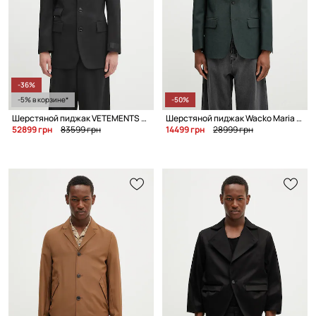
-36%
-5% в корзине*
-50%
Шерстяной пиджак VETEMENTS Fitted Zip Tailored
Шерстяной пиджак Wacko Maria Single Breasted
52899 грн
83599 грн
14499 грн
28999 грн