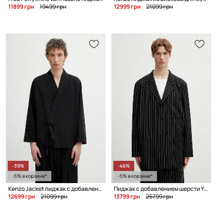
11899 грн
19499 грн
12999 грн
21099 грн
-39%
-46%
-5% в корзине*
-5% в корзине*
Kenzo Jacket пиджак с добавлением шерсти для мужчин
Пиджак с добавлением шерсти Y-3 M RW CHORE CT
12699 грн
21099 грн
13799 грн
25799 грн