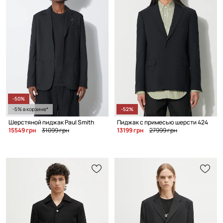
-50%
-5% в корзине*
-52%
Шерстяной пиджак Paul Smith
Пиджак с примесью шерсти 424
15549 грн
31099 грн
13199 грн
27999 грн