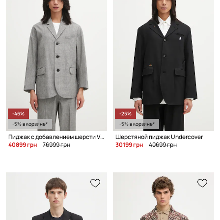
-46%
-25%
-5% в корзине*
-5% в корзине*
Пиджак с добавлением шерсти Visvim HAMMONS JKT SANTOME
Шерстяной пиджак Undercover
40899 грн
76999 грн
30199 грн
40699 грн