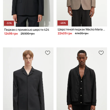
-46%
-51%
Шерстяной пиджак Wacko Maria SINGLE BREASTED JACKET ( TYPE-3 )
Пиджак с примесью шерсти 424
22409 грн
41499 грн
12499 грн
25999 грн