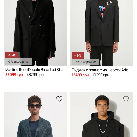
-46%
-19%
-5% в корзине*
-5% в корзине*
Martine Rose Double Breasted Short Coat двубортный пиджак с шерстью для мужчин
Пиджак с примесью шерсти Aries Single Breasted Tailored Jacket
26099 грн
48799 грн
15499 грн
19299 грн