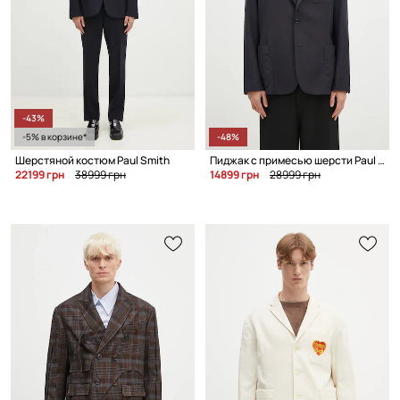
-43%
-5% в корзине*
-48%
Шерстяной костюм Paul Smith
Пиджак с примесью шерсти Paul Smith
22199 грн
38999 грн
14899 грн
28999 грн