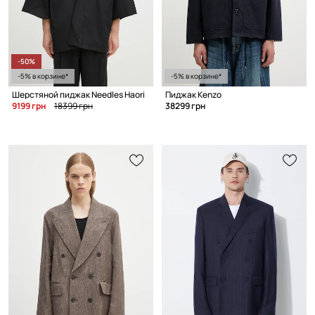
-50%
-5% в корзине*
-5% в корзине*
Шерстяной пиджак Needles Haori
Пиджак Kenzo
9199 грн
18399 грн
38299 грн