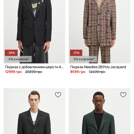
-36%
-31%
-5% в корзине*
-5% в корзине*
Пиджак с добавлением шерсти Aries
Пиджак Needles 2B Poly Jacquard
12999 грн
20399 грн
8599 грн
12499 грн