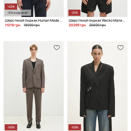
-42%
-5% в корзине*
-21%
Шерстяной пиджак Human Made Wool Blend Blazer
Шерстяной пиджак Wacko Maria Single Breasted
11019 грн
18999 грн
20299 грн
25699 грн
-50%
-50%