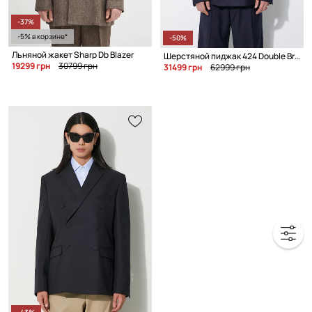
-37%
-5% в корзине*
-50%
Льняной жакет Sharp Db Blazer
Шерстяной пиджак 424 Double Breast Jacket
19299 грн
30799 грн
31499 грн
62999 грн
-43%