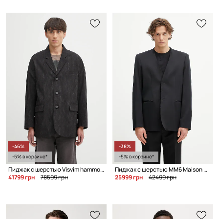
-46%
-38%
-5% в корзине*
-5% в корзине*
Пиджак с шерстью Visvim hammons jkt santome
Пиджак с шерстью MM6 Maison Margiela x MM6 Wardro
41799 грн
78599 грн
25999 грн
42499 грн