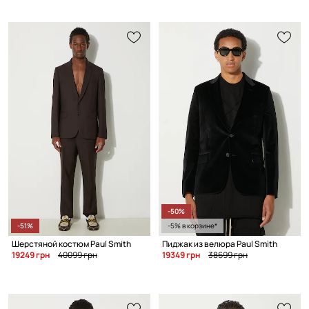
-50%
-51%
-5% в корзине*
Шерстяной костюм Paul Smith
Пиджак из велюра Paul Smith
19249 грн
40099 грн
19349 грн
38699 грн