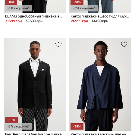
-18%
-38%
-5% в корзине*
-5% в корзине*
BEAMS однобортный пиджак из шерсти для мужчин
Kenzo пиджак из шерсти для мужчин
31599 грн
38699 грн
26999 грн
44199 грн
-38%
-5% в корзине*
-38%
Fred Perry x Kris Van Assche пиджак для мужчин
Kenzo пиджак из вискозы для мужчин