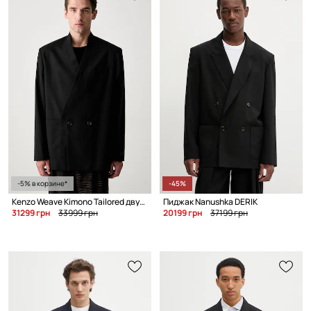
-5% в корзине*
-45%
Kenzo Weave Kimono Tailored двубортный пиджак из шерсти для мужчин
Пиджак Nanushka DERIK
31299 грн
33999 грн
20199 грн
37199 грн