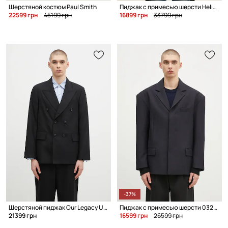
Шерстяной костюм Paul Smith
Пиджак с примесью шерсти Heliot Emil
22599 грн
45199 грн
16899 грн
33799 грн
-37%
Шерстяной пиджак Our Legacy Unconstructed Db Blazer
Пиджак с примесью шерсти 032C Orion Suit Jacket
21399 грн
16599 грн
26599 грн