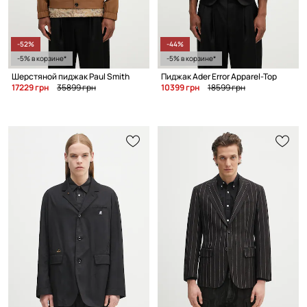
-52%
-44%
-5% в корзине*
-5% в корзине*
Шерстяной пиджак Paul Smith
Пиджак Ader Error Apparel-Top
17229 грн
35899 грн
10399 грн
18599 грн