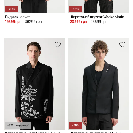
-46%
-21%
Пиджак Jacket
Шерстяной пиджак Wacko Maria Single Breasted
19599 грн
36299 грн
20299 грн
25699 грн
-5% в корзине*
-45%