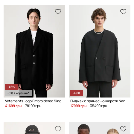
-46%
-5% в корзине*
-49%
Vetements Logo Embroidered Single Breasted однобортный пиджак с шерстью для мужчин
Пиджак с примесью шерсти Nanushka CEDRIC
41699 грн
78199 грн
17999 грн
35499 грн