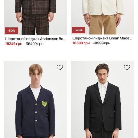
-43%
-50%
Шерстяной пиджак Human Made Wool Blend Blazer
Шерстяной пиджак Andersson Bell Soe Check Wrap Double Breasted Jacket
10699 грн
18999 грн
18249 грн
36499 грн