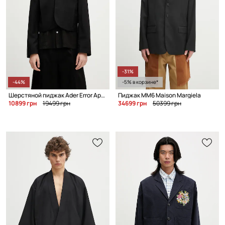
-31%
-44%
-5% в корзине*
Шерстяной пиджак Ader Error Apparel-Top
Пиджак MM6 Maison Margiela
10899 грн
19499 грн
34699 грн
50399 грн