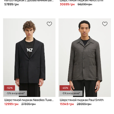
Kenzo пиджак с добавлением шерсти для мужчин
Шерстяной пиджак Heliot Emil
57899 грн
30699 грн
56299 грн
-52%
-45%
-5% в корзине*
-5% в корзине*
Шерстяной пиджак Needles Tuxedo
Шерстяной пиджак Paul Smith
12999 грн
27399 грн
15949 грн
28999 грн