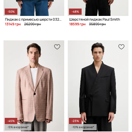
-50%
-48%
Пиджак с примесью шерсти 032C '032C Office Attire'
Шерстяной пиджак Paul Smith
13149 грн
26299 грн
18599 грн
35899 грн
-45%
-23%
-5% в корзине*
-10% в корзине*