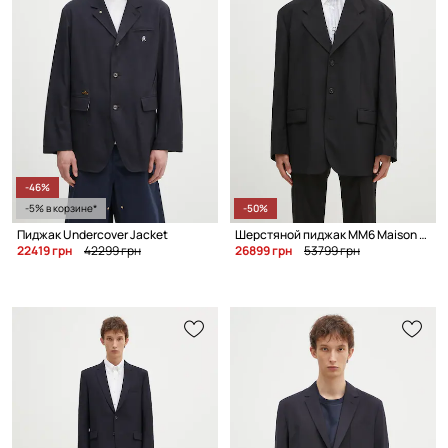
-46%
-5% в корзине*
-50%
Пиджак Undercover Jacket
Шерстяной пиджак MM6 Maison Margiela
22419 грн
42299 грн
26899 грн
53799 грн