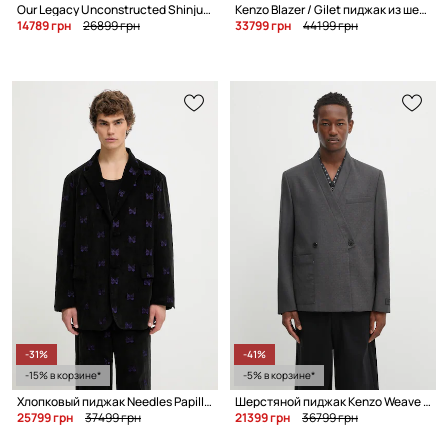
Our Legacy Unconstructed Shinjuku Blazer однобортный пиджак из льна для мужчин
Kenzo Blazer / Gilet пиджак из шерсти для мужчин
14789 грн
26899 грн
33799 грн
44199 грн
-31%
-41%
-15% в корзине*
-5% в корзине*
Хлопковый пиджак Needles Papillon Emb. Corduroy
Шерстяной пиджак Kenzo Weave Adjusted Kimono Tailored
25799 грн
37499 грн
21399 грн
36799 грн