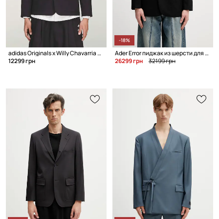
-18%
adidas Originals x Willy Chavarria однобортный пиджак из хлопка для мужчин
Ader Error пиджак из шерсти для мужчин
12299 грн
26299 грн
32199 грн