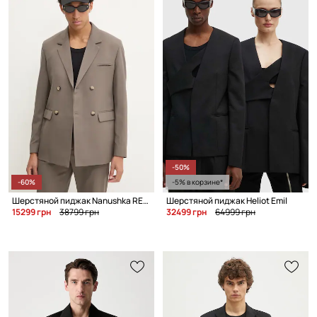
-50%
-60%
-5% в корзине*
Шерстяной пиджак Nanushka RENAN
Шерстяной пиджак Heliot Emil
15299 грн
38799 грн
32499 грн
64999 грн