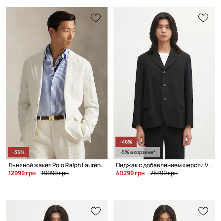
-46%
-35%
-5% в корзине*
Льняной жакет Polo Ralph Lauren Sportcoat
Пиджак с добавлением шерсти Visvim VERDEAN JKT
12999 грн
19999 грн
40299 грн
75799 грн