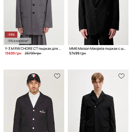
-39%
-5% в корзине*
Y-3 M RW CHORE CT пиджак для мужчин
MM6 Maison Margiela пиджак с шерстью для мужчин
15699 грн
25799 грн
57499 грн