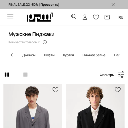
FINAL SALE ДО -50%
[Проверить]
Бесплатная доставка из ЕС (от 3500 грн) >
RU
Мужские Пиджаки
Количество товаров: 71
джинсы
кофты
куртки
нижнее белье
пальто
Фильтры